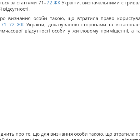
ться за статтями 71–
72
ЖК
України, визначальними є тривал
 відсутності.
про визнання особи такою, що втратила право користув
71
72
ЖК
України, доказуванню сторонами та встановл
имчасової відсутності особи у житловому приміщенні, а т
ідчить про те, що для визнання особи такою, що втратила п