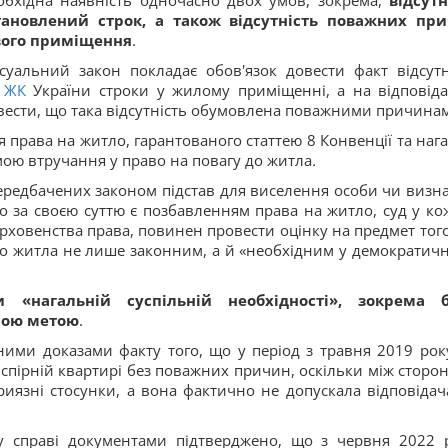
бхідна наявність одночасно двох умов, зокрема,
відсутн
ановлений строк, а також відсутність поважних пр
вого приміщення
.
уальний закон покладає обов'язок довести факт відсутн
1
ЖК
України строки у жилому приміщенні, а на відповіда
овести, що така відсутність обумовлена поважними причина
права на житло, гарантованого статтею 8 Конвенції та нага
ою втручання у право на повагу до житла
.
передбачених законом підстав для виселення особи чи визн
о за своєю суттю є позбавленням права на житло, суд у ко
рховенства права, повинен провести оцінку на предмет того
ого житла не лише законним, а й «необхідним у демократич
и «нагальній суспільній необхідності», зокрема 
ною метою
.
ими доказами факту того, що у період з травня 2019 рок
 спірній квартирі без поважних причин, оскільки між сторо
риязні стосунки, а вона фактично не допускала відповідач
у справі документами підтверджено, що з червня 2022 