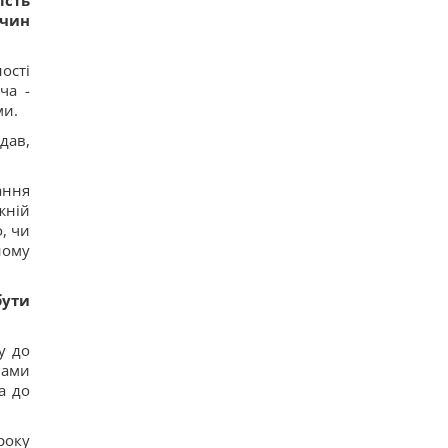
ість
ичин
ості
ча -
ми.
дав,
ання
жній
, чи
ному
бути
у до
нами
а до
року