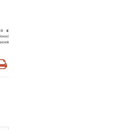
ння
є
инні
ання