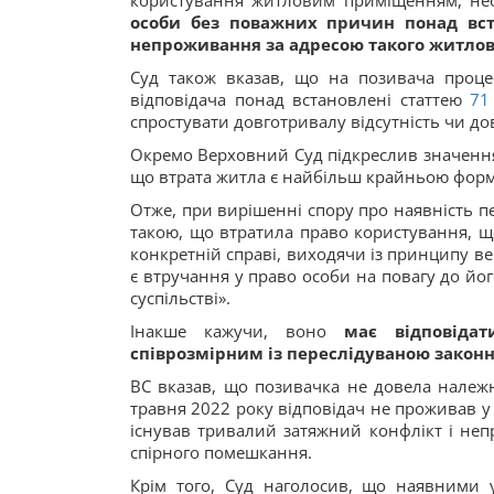
користування житловим приміщенням, нео
особи без поважних причин понад вст
непроживання за адресою такого житло
Суд також вказав, що на позивача процес
відповідача понад встановлені статтею
7
спростувати довготривалу відсутність чи д
Окремо Верховний Суд підкреслив значення 
що втрата житла є найбільш крайньою форм
Отже, при вирішенні спору про наявність 
такою, що втратила право користування, щ
конкретній справі, виходячи із принципу ве
є втручання у право особи на повагу до й
суспільстві».
Інакше кажучи, воно
має відповідат
співрозмірним із переслідуваною закон
ВС вказав, що позивачка не довела належн
травня 2022 року відповідач не проживав у
існував тривалий затяжний конфлікт і неп
спірного помешкання.
Крім того, Суд наголосив, що наявними 