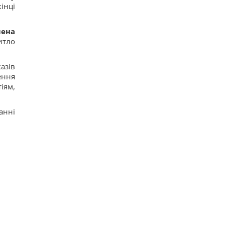
інці
лена
итло
азів
ення
іям,
анні