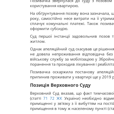
Позивачка звернулася до суду з позовом
користування квартирою.
На обґрунтування позову вона зазначала, що
року, самостійно несе витрати на її утри
сплачує комунальні платежі. Також позива
оформити субсидію.
Суд першої інстанції задовольнив позов 
житлом.
Однак апеляційний суд скасував це рішення
не довела непроживання відповідача без
військову службу за мобілізацією у Збройн
поранення та проходив лікування і реабіліт
Позивачка оскаржила постанову апеляцій
припинив проживати у квартирі ще у 2019 роц
Позиція Верховного Суду
Верховний Суд вказав, що факт тимчасової 
(статті
71
72
ЖК
України) необхідно відме
приміщенні у зв'язку з її вибуттям на пос
приміщення в тому ж населеному пункті (ста