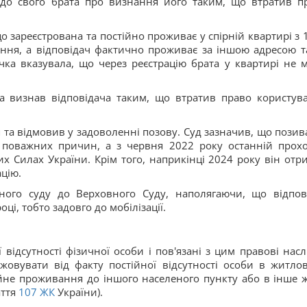
 до свого брата про визнання його таким, що втратив п
 зареєстрована та постійно проживає у спірній квартирі з 
мання, а відповідач фактично проживає за іншою адресою т
чка вказувала, що через реєстрацію брата у квартирі не 
та визнав відповідача таким, що втратив право користув
 та відмовив у задоволенні позову. Суд зазначив, що позив
 поважних причин, а з червня 2022 року останній прох
их Силах України. Крім того, наприкінці 2024 року він отр
ацію.
ного суду до Верховного Суду, наполягаючи, що відпов
і, тобто задовго до мобілізації.
відсутності фізичної особи і пов'язані з цим правові насл
жовувати від факту постійної відсутності особи в житло
тійне проживання до іншого населеного пункту або в інше 
ття
107
ЖК
України).