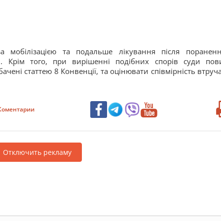
за мобілізацією та подальше лікування після поране
я
. Крім того, при вирішенні подібних спорів суди пов
бачені статтею 8 Конвенції, та оцінювати співмірність втруч
Коментарии
Отключить рекламу