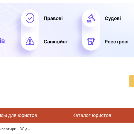
исы для юристов
Каталог юристов
вартири - ВС д...