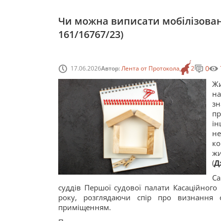
Чи можна виписати мобілізовано
161/16767/23)
0
17.06.2026
Автор:
Лента от Протокола
2
Жи
на
зн
пр
ін
не
ко
жи
(
Д
Са
суддів Першої судової палати Касаційного
року, розглядаючи спір про визнання
приміщенням.