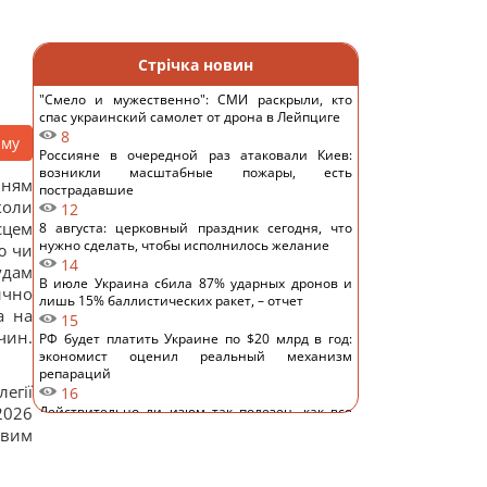
Стрічка новин
"Смело и мужественно": СМИ раскрыли, кто
спас украинский самолет от дрона в Лейпциге
8
аму
Россияне в очередной раз атаковали Киев:
возникли масштабные пожары, есть
нням
пострадавшие
коли
12
сцем
8 августа: церковный праздник сегодня, что
нужно сделать, чтобы исполнилось желание
ю чи
14
удам
В июле Украина сбила 87% ударных дронов и
ично
лишь 15% баллистических ракет, – отчет
а на
15
чин.
РФ будет платить Украине по $20 млрд в год:
экономист оценил реальный механизм
репараций
егії
16
2026
Действительно ли изюм так полезен, как все
думают: ответ диетологов
овим
15
Трамп неохотно усиливает давление на РФ, но
законопроект Грэма заставит его принять меры,