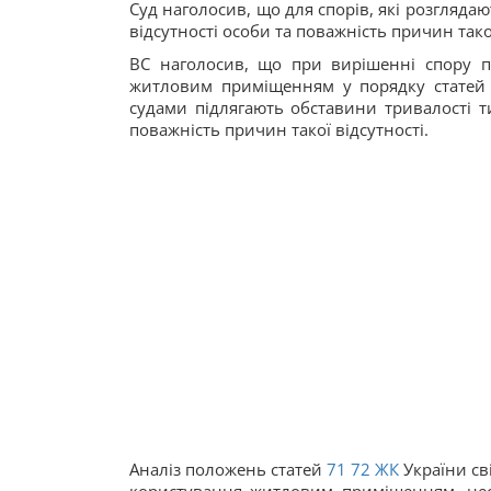
Суд наголосив, що для спорів, які розглядаю
відсутності особи та поважність причин такої
ВС наголосив, що при вирішенні спору 
житловим приміщенням у порядку статей
судами підлягають обставини тривалості т
поважність причин такої відсутності.
Аналіз положень статей
71
72
ЖК
України св