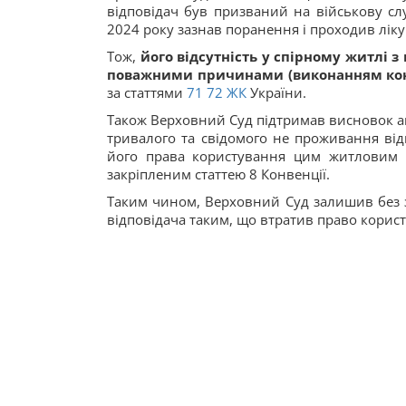
відповідач був призваний на військову сл
2024 року зазнав поранення і проходив ліку
Тож,
його відсутність у спірному житлі 
поважними причинами (виконанням конс
за статтями
71
72
ЖК
України.
Також Верховний Суд підтримав висновок апе
тривалого та свідомого не проживання від
його права користування цим житловим 
закріпленим статтею 8 Конвенції.
Таким чином, Верховний Суд залишив без з
відповідача таким, що втратив право корис