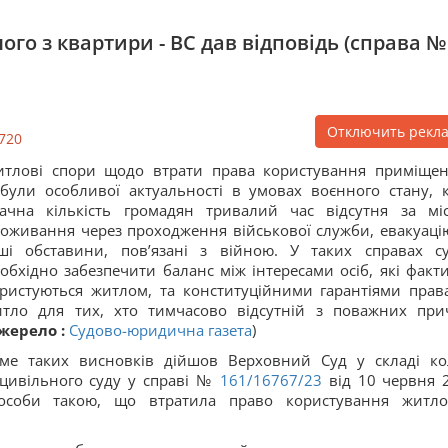
го з квартири - ВС дав відповідь (справа №
Отключить рекл
720
тлові спори щодо втрати права користування приміще
були особливої актуальності в умовах воєнного стану, 
ачна кількість громадян тривалий час відсутня за мі
оживання через проходження військової служби, евакуаці
ші обставини, пов’язані з війною. У таких справах с
обхідно забезпечити баланс між інтересами осіб, які факт
ристуються житлом, та конституційними гарантіями прав
тло для тих, хто тимчасово відсутній з поважних при
жерело :
Судово-юридична газета
)
ме таких висновків дійшов Верховний Суд у складі кол
 цивільного суду у справі №
161/16767/23
від 10 червня 
 особи такою, що втратила право користування житл