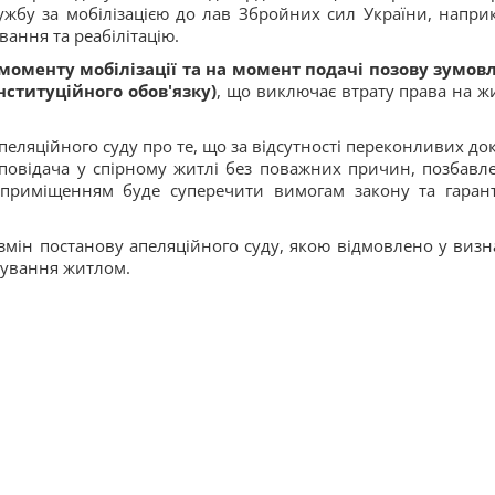
ужбу за мобілізацією до лав Збройних сил України, наприк
вання та реабілітацію.
з моменту мобілізації та на момент подачі позову зумов
титуційного обов'язку)
, що виключає втрату права на ж
ляційного суду про те, що за відсутності переконливих док
повідача у спірному житлі без поважних причин, позбавл
приміщенням буде суперечити вимогам закону та гарант
мін постанову апеляційного суду, якою відмовлено у визн
тування житлом.