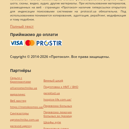
шота, сканы, видео, аудио, другие материалы. При использовании материалов,
размещенных на веб - страницах «Протокол» наличие гиперссылки открытого
для индексации поисковыми системами на protocol.ua обязательна. Под
использованием понимается копирования, адаптация, рерайтинг, модификация
и тому подобное.
Полный текст
Приймаємо до оплати
Copyright © 2014-2026 «Протокол». Все права защищены.
Партнёры
Серьги с
Винный шкаф
бриллиантами
Подготовка к НМТ / ВНО
alliancetechnika.ua
pereklad.ua
миралинкс
hospice-life.com.ua/
Веб мастер
Перевозка больных
https://motokosmos.ua/
Перевозка лежачих
Синтезаторы
больных за границу
agrotechnika.com.ua
Шкафы купе
perevod.agency
Брендовые сумки