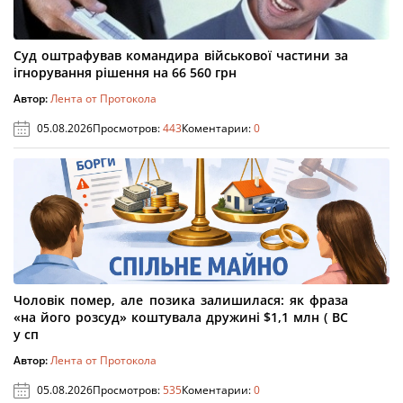
Суд оштрафував командира військової частини за
ігнорування рішення на 66 560 грн
Автор:
Лента от Протокола
05.08.2026
Просмотров:
443
Коментарии:
0
Чоловік помер, але позика залишилася: як фраза
«на його розсуд» коштувала дружині $1,1 млн ( ВС
у сп
Автор:
Лента от Протокола
05.08.2026
Просмотров:
535
Коментарии:
0