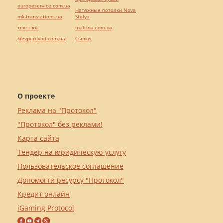
europeservice.com.ua
Натяжные потолки Nova
mk-translations.ua
Stelya
текст юа
maltina.com.ua
kievperevod.com.ua
Cылки
О проекте
Реклама на "Протокол"
"Протокол" без реклами!
Карта сайта
Тендер на юридическую услугу
Пользовательское соглашение
Допомогти ресурсу "Протокол"
Кредит онлайн
iGaming Protocol