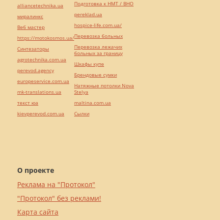
Подготовка к НМТ / ВНО
alliancetechnika.ua
pereklad.ua
миралинкс
hospice-life.com.ua/
Веб мастер
Перевозка больных
https://motokosmos.ua/
Перевозка лежачих
Синтезаторы
больных за границу
agrotechnika.com.ua
Шкафы купе
perevod.agency
Брендовые сумки
europeservice.com.ua
Натяжные потолки Nova
mk-translations.ua
Stelya
текст юа
maltina.com.ua
kievperevod.com.ua
Cылки
О проекте
Реклама на "Протокол"
"Протокол" без реклами!
Карта сайта