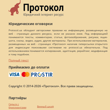
Юридические оговорки
Protocol.ua обладает авторскими правами на информацию, размещенную на
веб - страницах данного ресурса, если не указано иное. Под информацией
понимаются тексты, комментарии, статьи, фотоизображения, рисунки, ящик-
шота, сканы, видео, аудио, другие материалы. При использовании материалов,
размещенных на веб - страницах «Протокол» наличие гиперссылки открытого
для индексации поисковыми системами на protocol.ua обязательна. Под
использованием понимается копирования, адаптация, рерайтинг, модификация
и тому подобное.
Полный текст
Приймаємо до оплати
Copyright © 2014-2026 «Протокол». Все права защищены.
Партнёры
Серьги с
Винный шкаф
бриллиантами