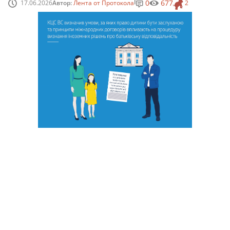
0
677
17.06.2026
Автор:
Лента от Протокола
2