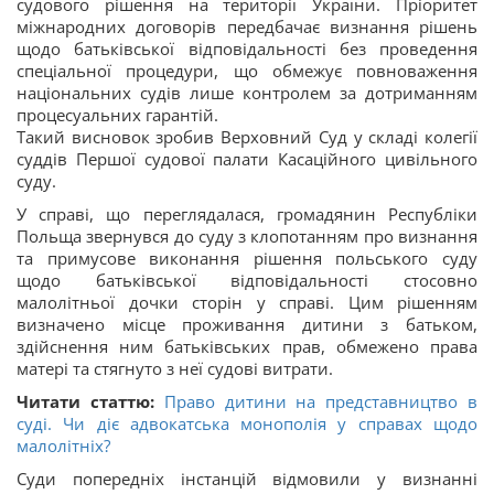
судового рішення на території України. Пріоритет
міжнародних договорів передбачає визнання рішень
щодо батьківської відповідальності без проведення
спеціальної процедури, що обмежує повноваження
національних судів лише контролем за дотриманням
процесуальних гарантій.
Такий висновок зробив Верховний Суд у складі колегії
суддів Першої судової палати Касаційного цивільного
суду.
У справі, що переглядалася, громадянин Республіки
Польща звернувся до суду з клопотанням про визнання
та примусове виконання рішення польського суду
щодо батьківської відповідальності стосовно
малолітньої дочки сторін у справі. Цим рішенням
визначено місце проживання дитини з батьком,
здійснення ним батьківських прав, обмежено права
матері та стягнуто з неї судові витрати.
Читати статтю:
Право дитини на представництво в
суді. Чи діє адвокатська монополія у справах щодо
малолітніх?
Суди попередніх інстанцій відмовили у визнанні