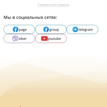
Смотреть все новости
Мы в социальных сетях:
page
group
telegram
viber
youtube