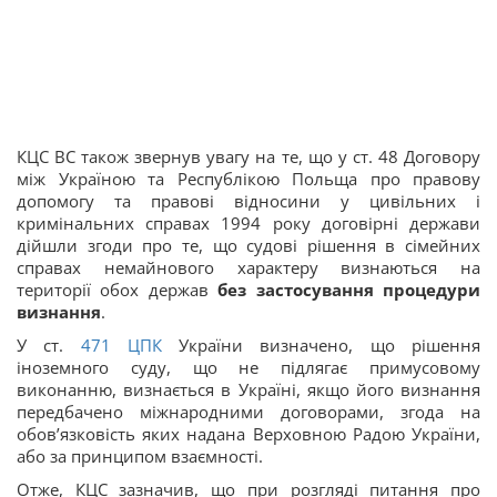
КЦС ВС також звернув увагу на те, що у ст. 48 Договору
між Україною та Республікою Польща про правову
допомогу та правові відносини у цивільних і
кримінальних справах 1994 року договірні держави
дійшли згоди про те, що судові рішення в сімейних
справах немайнового характеру визнаються на
території обох держав
без застосування процедури
визнання
.
У ст.
471
ЦПК
України визначено, що рішення
іноземного суду, що не підлягає примусовому
виконанню, визнається в Україні, якщо його визнання
передбачено міжнародними договорами, згода на
обов’язковість яких надана Верховною Радою України,
або за принципом взаємності.
Отже, КЦС зазначив, що при розгляді питання про