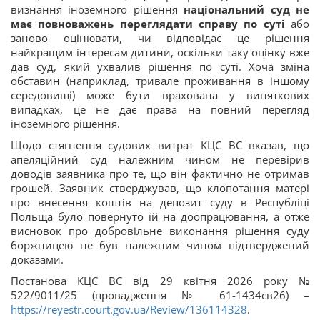
визнання іноземного рішення
національний суд не
має повноважень переглядати справу по суті
або
заново оцінювати, чи відповідає це рішення
найкращим інтересам дитини, оскільки таку оцінку вже
дав суд, який ухвалив рішення по суті. Хоча зміна
обставин (наприклад, тривале проживання в іншому
середовищі) може бути врахована у виняткових
випадках, це не дає права на повний перегляд
іноземного рішення.
Щодо стягнення судових витрат КЦС ВС вказав, що
апеляційний суд належним чином не перевірив
доводів заявника про те, що він фактично не отримав
грошей. Заявник стверджував, що клопотання матері
про внесення коштів на депозит суду в Республіці
Польща було повернуто їй на доопрацювання, а отже
висновок про добровільне виконання рішення суду
боржницею не був належним чином підтверджений
доказами.
Постанова КЦС ВС від 29 квітня 2026 року №
522/9011/25 (провадження № 61-1434св26) –
https://reyestr.court.gov.ua/Review/136114328
.