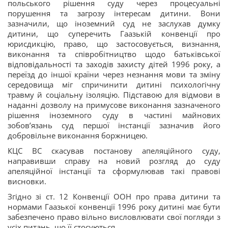
польського рішення суду через процесуальні
порушення та загрозу інтересам дитини. Вони
зазначили, що іноземний суд не заслухав думку
дитини, що суперечить Гаазькій конвенції про
юрисдикцію, право, що застосовується, визнання,
виконання та співробітництво щодо батьківської
відповідальності та заходів захисту дітей 1996 року, а
переїзд до іншої країни через незнання мови та зміну
середовища міг спричинити дитині психологічну
травму й соціальну ізоляцію. Підставою для відмови в
наданні дозволу на примусове виконання зазначеного
рішення іноземного суду в частині майнових
зобов’язань суд першої інстанції зазначив його
добровільне виконання боржницею.
КЦС ВС скасував постанову апеляційного суду,
направивши справу на новий розгляд до суду
апеляційної інстанції та сформулював такі правові
висновки.
Згідно зі ст. 12 Конвенції ООН про права дитини та
нормами Гаазької конвенції 1996 року дитині має бути
забезпечено право вільно висловлювати свої погляди з
усіх питань, що її стосуються.