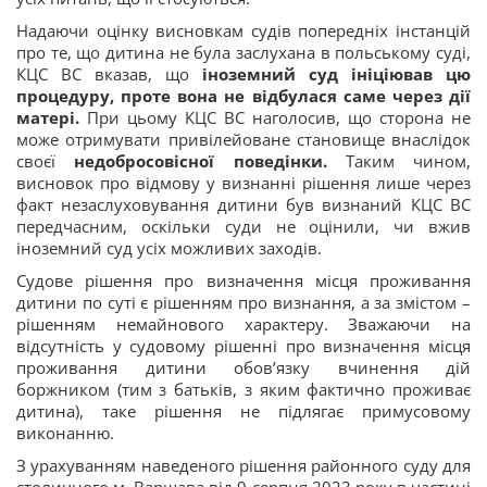
Надаючи оцінку висновкам судів попередніх інстанцій
про те, що дитина не була заслухана в польському суді,
КЦС ВС вказав, що
іноземний суд ініціював цю
процедуру, проте вона не відбулася саме через дії
матері.
При цьому КЦС ВС наголосив, що сторона не
може отримувати привілейоване становище внаслідок
своєї
недобросовісної поведінки.
Таким чином,
висновок про відмову у визнанні рішення лише через
факт незаслуховування дитини був визнаний КЦС ВС
передчасним, оскільки суди не оцінили, чи вжив
іноземний суд усіх можливих заходів.
Судове рішення про визначення місця проживання
дитини по суті є рішенням про визнання, а за змістом –
рішенням немайнового характеру. Зважаючи на
відсутність у судовому рішенні про визначення місця
проживання дитини обов’язку вчинення дій
боржником (тим з батьків, з яким фактично проживає
дитина), таке рішення не підлягає примусовому
виконанню.
З урахуванням наведеного рішення районного суду для