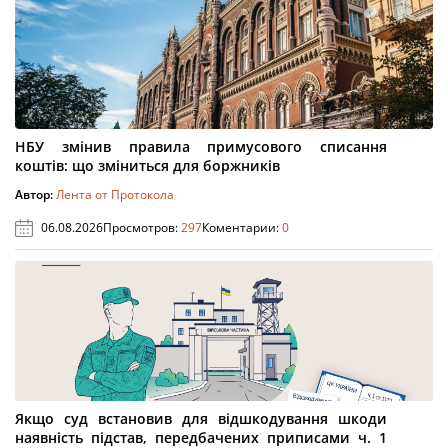
НБУ змінив правила примусового списання
коштів: що зміниться для боржників
Автор:
Лента от Протокола
06.08.2026
Просмотров:
297
Коментарии:
0
Якщо суд встановив для відшкодування шкоди
наявність підстав, передбачених приписами ч. 1