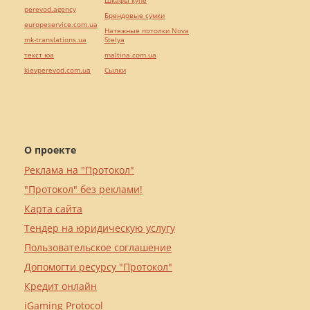
Шкафы купе
perevod.agency
Брендовые сумки
europeservice.com.ua
Натяжные потолки Nova
mk-translations.ua
Stelya
текст юа
maltina.com.ua
kievperevod.com.ua
Cылки
О проекте
Реклама на "Протокол"
"Протокол" без реклами!
Карта сайта
Тендер на юридическую услугу
Пользовательское соглашение
Допомогти ресурсу "Протокол"
Кредит онлайн
iGaming Protocol