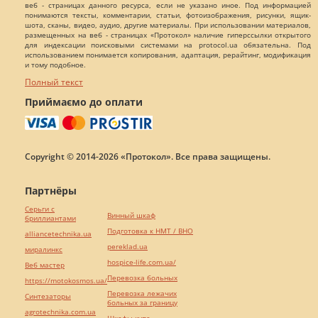
веб - страницах данного ресурса, если не указано иное. Под информацией
понимаются тексты, комментарии, статьи, фотоизображения, рисунки, ящик-
шота, сканы, видео, аудио, другие материалы. При использовании материалов,
размещенных на веб - страницах «Протокол» наличие гиперссылки открытого
для индексации поисковыми системами на protocol.ua обязательна. Под
использованием понимается копирования, адаптация, рерайтинг, модификация
и тому подобное.
Полный текст
Приймаємо до оплати
Copyright © 2014-2026 «Протокол». Все права защищены.
Партнёры
Серьги с
Винный шкаф
бриллиантами
Подготовка к НМТ / ВНО
alliancetechnika.ua
pereklad.ua
миралинкс
hospice-life.com.ua/
Веб мастер
Перевозка больных
https://motokosmos.ua/
Перевозка лежачих
Синтезаторы
больных за границу
agrotechnika.com.ua