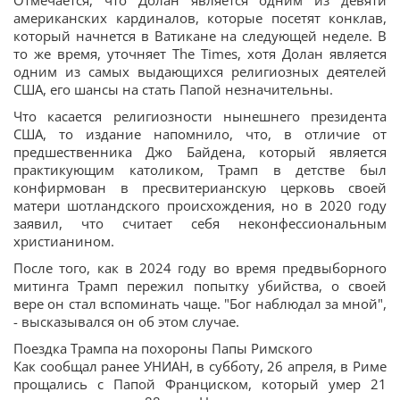
Отмечается, что Долан является одним из девяти
американских кардиналов, которые посетят конклав,
который начнется в Ватикане на следующей неделе. В
то же время, уточняет The Times, хотя Долан является
одним из самых выдающихся религиозных деятелей
США, его шансы на стать Папой незначительны.
Что касается религиозности нынешнего президента
США, то издание напомнило, что, в отличие от
предшественника Джо Байдена, который является
практикующим католиком, Трамп в детстве был
конфирмован в пресвитерианскую церковь своей
матери шотландского происхождения, но в 2020 году
заявил, что считает себя неконфессиональным
христианином.
После того, как в 2024 году во время предвыборного
митинга Трамп пережил попытку убийства, о своей
вере он стал вспоминать чаще. "Бог наблюдал за мной",
- высказывался он об этом случае.
Поездка Трампа на похороны Папы Римского
Как сообщал ранее УНИАН, в субботу, 26 апреля, в Риме
прощались с Папой Франциском, который умер 21