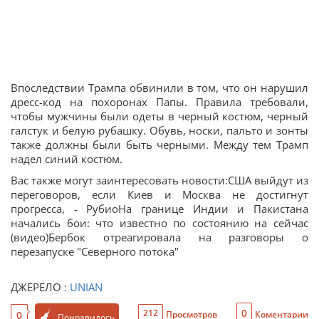
Впоследствии Трампа обвинили в том, что он нарушил
дресс-код на похоронах Папы. Правила требовали,
чтобы мужчины были одеты в черный костюм, черный
галстук и белую рубашку. Обувь, носки, пальто и зонты
также должны были быть черными. Между тем Трамп
надел синий костюм.
Вас также могут заинтересовать новости:США выйдут из
переговоров, если Киев и Москва не достигнут
прогресса, - РубиоНа границе Индии и Пакистана
начались бои: что известно по состоянию на сейчас
(видео)Бербок отреагировала на разговоры о
перезапуске "Северного потока"
ДЖЕРЕЛО :
UNIAN
0
212
0
Просмотров
Коментарии
Понравилось