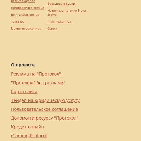
perevod.agency
Брендовые сумки
europeservice.com.ua
Натяжные потолки Nova
mk-translations.ua
Stelya
текст юа
maltina.com.ua
kievperevod.com.ua
Cылки
О проекте
Реклама на "Протокол"
"Протокол" без реклами!
Карта сайта
Тендер на юридическую услугу
Пользовательское соглашение
Допомогти ресурсу "Протокол"
Кредит онлайн
iGaming Protocol