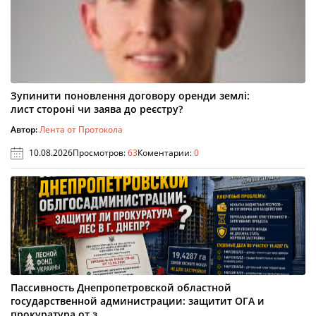
Зупинити поновлення договору оренди землі:
лист стороні чи заява до реєстру?
Автор:
Лента от Протокола
10.08.2026
Просмотров:
63
Коментарии:
0
Пассивность Днепропетровской областной
государственной администрации: защитит ОГА и
прокуратура от з