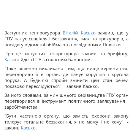
Заступник генпрокурора
Віталій Касько
заявив, що у
ГПУ панує свавілля і беззаконня, тиск на прокурорів, а
посади у відомстві обіймають послідовники Пшонки
Про це заступник генпрокурора заявив на брифінгу,
Касько
йде з ГПУ за власним бажанням.
"Таке рішення викликано тим, що вище керівництво
перетворило її в орган, де панує корупція і кругова
порука. А будь-які спроби змінити цей стан речей
показово переслідуються", - заявив Касько.
За його словами, за нинішнього керівництва ГПУ орган
перетворився в інструмент політичного залякування і
заробітчанства.
"Бути частиною органу, що замість охорони закону
толерує тотальне беззаконня, я не можу і не хочу", -
заявив
Касько.