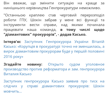
Він вважає, що змінити ситуацію на краще за
нинішнього керівництва Генпрокуратури неможливо.
"Останньою краплею став черговий перерозподіл
роботи ГПУ, Шокін забрав у мене всі функції та
інструменти вести справи, над якими починала
працювати наша команда,
в тому числі щодо
"діамантових" прокурорів", - додав Касько.
Інтерв'ю:
Заступник Генпрокурора України Віталій
Касько: «Корупція в прокуратурі точно не зменшилась, а
вирок діамантовим прокурорам буде у першій половині
2016 року»
Згадайте новину:
Открыто судом уголовное
производство против реформатора и зам. генпрокурора
Виталия Касько
Заступник генпрокурора Касько заявив про тиск на
слідчих у справі діамантових прокурорів: Шокін
мовчить…