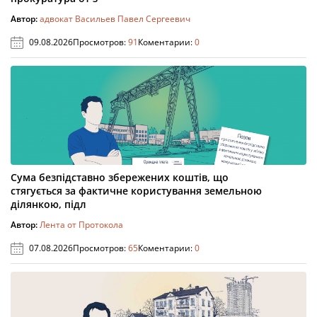
Автор:
адвокат Васильев Павел Сергеевич
09.08.2026
Просмотров:
91
Коментарии:
0
Сума безпідставно збережених коштів, що
стягується за фактичне користування земельною
ділянкою, підл
Автор:
Лента от Протокола
07.08.2026
Просмотров:
65
Коментарии:
0