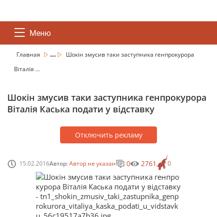
Меню
...
Главная
Шокін змусив таки заступника генпрокурора
Віталія ...
Шокін змусив таки заступника генпрокурора
Віталія Каська подати у відставку
Отключить рекламу
0
2761
15.02.2016
Автор:
Автор не указан
0