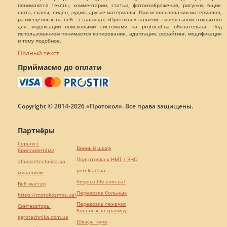
понимаются тексты, комментарии, статьи, фотоизображения, рисунки, ящик-
шота, сканы, видео, аудио, другие материалы. При использовании материалов,
размещенных на веб - страницах «Протокол» наличие гиперссылки открытого
для индексации поисковыми системами на protocol.ua обязательна. Под
использованием понимается копирования, адаптация, рерайтинг, модификация
и тому подобное.
Полный текст
Приймаємо до оплати
Copyright © 2014-2026 «Протокол». Все права защищены.
Партнёры
Серьги с
Винный шкаф
бриллиантами
Подготовка к НМТ / ВНО
alliancetechnika.ua
pereklad.ua
миралинкс
hospice-life.com.ua/
Веб мастер
Перевозка больных
https://motokosmos.ua/
Перевозка лежачих
Синтезаторы
больных за границу
agrotechnika.com.ua
Шкафы купе