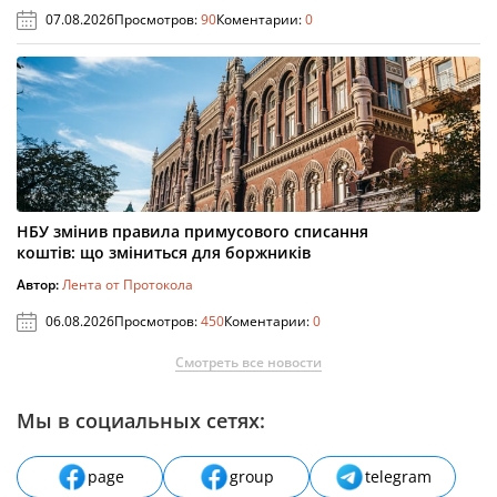
07.08.2026
Просмотров:
90
Коментарии:
0
НБУ змінив правила примусового списання
коштів: що зміниться для боржників
Автор:
Лента от Протокола
06.08.2026
Просмотров:
450
Коментарии:
0
Смотреть все новости
Мы в социальных сетях:
page
group
telegram