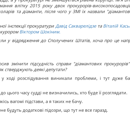
мання влітку 2015 року двох прокурорів-високопосадовці
оларів та діаманти, після чого у ЗМІ їх назвали "діаманто
ої інспекції прокуратури
Давід Сакварелідзе
та
Віталій Кась
рокурором
Віктором Шокіним.
тили у відрядження до Cполучених Штатів, хоча про це нап
ив змінити підсудність справи "діамантових прокурорів"
 як стверджують деякі депутати?
у ході розслідування виникали проблеми, і тут дуже ба
 до цього часу судді не визначились, хто буде її розглядати.
ісь вагомі підстави, а я таких не бачу.
не будуть додаткові підозри, що тут не все гаразд.