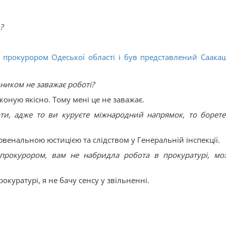
?
в прокурором Одеської області і був представлений Саакаш
вником не заважає роботі?
иконую якісно. Тому мені це не заважає.
ти, адже то ви куруєте міжнародний напрямок, то борете
енальною юстицією та слідством у Генеральній інспекції.
прокурором, вам не набридла робота в прокуратурі, мо
куратурі, я не бачу сенсу у звільненні.