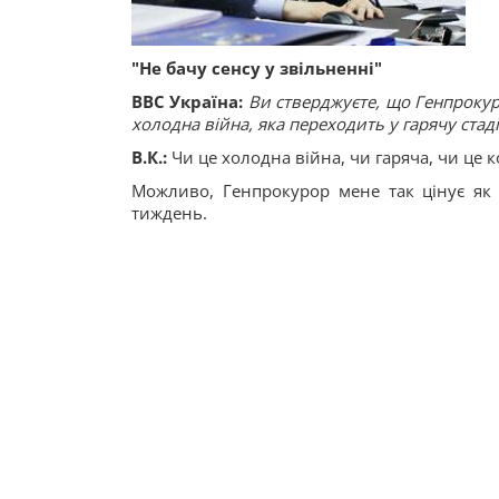
"Не бачу сенсу у звільненні"
ВВС Україна:
Ви стверджуєте, що Генпрокур
холодна війна, яка переходить у гарячу стад
В.К.:
Чи це холодна війна, чи гаряча, чи це 
Можливо, Генпрокурор мене так цінує як
тиждень.