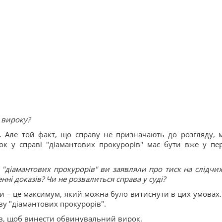
 вироку?
. Але той факт, що справу не призначають до розгляду, 
к у справі "діамантових прокурорів" має бути вже у пе
 "діамантових прокурорів" ви заявляли про тиск на слідчих
ні доказів? Чи не розвалиться справа у суді?
ори – це максимум, який можна було витиснути в цих умовах.
ву "діамантових прокурорів".
ів, щоб винести обвинувальний вирок.