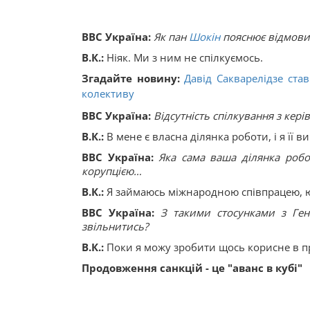
ВВС Україна:
Як пан
Шокін
пояснює відмови
В.К.:
Ніяк. Ми з ним не спілкуємось.
Згадайте новину:
Давід Сакварелідзе ста
колективу
ВВС Україна:
Відсутність спілкування з кері
В.К.:
В мене є власна ділянка роботи, і я її в
ВВС Україна:
Яка сама ваша ділянка робо
корупцією…
В.К.:
Я займаюсь міжнародною співпрацею, юв
ВВС Україна:
З такими стосунками з Ген
звільнитись?
В.К.:
Поки я можу зробити щось корисне в про
Продовження санкцій - це "аванс в кубі"