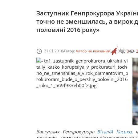
Заступник Генпрокурора України
точно не зменшилась, а вирок 
половині 2016 року»
0
21.01.2016
Автор:
Автор не вказаний
0
Заступник Генпрокурора
Віталій Касько,
як
розповів , чому від справи відмовляються суд