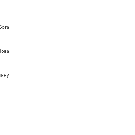
бота
Нова
льну