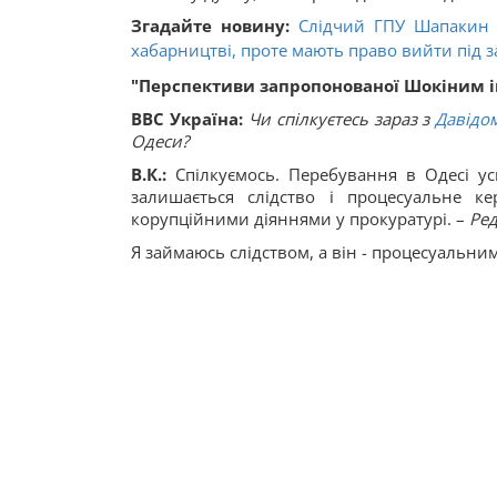
Згадайте новину:
Слідчий ГПУ Шапакин 
хабарництві, проте мають право вийти під з
"Перспективи запропонованої Шокіним ін
ВВС Україна:
Чи спілкуєтесь зараз з
Давідо
Одеси?
В.К.:
Спілкуємось. Перебування в Одесі у
залишається слідство і процесуальне ке
корупційними діяннями у прокуратурі. –
Ред
Я займаюсь слідством, а він - процесуальни