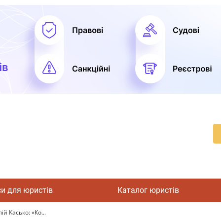
си для юристів
Каталог юристів
й Касько: «Ко...