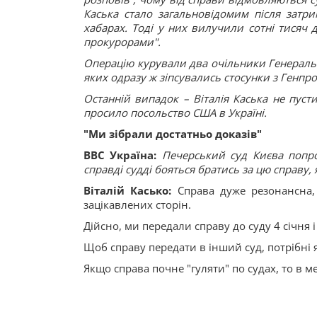
Каська стало загальновідомим після затри
хабарах. Тоді у них вилучили сотні тисяч д
прокурорами".
Операцію курували два очільники Генеральн
яких одразу ж зіпсувались стосунки з Генп
Останній випадок – Віталія Каська не пус
просило посольство США в Україні.
"Ми зібрали достатньо доказів"
ВВС Україна:
Печерський суд Києва попрос
справді судді бояться братись за цю справу,
Віталій Касько:
Справа дуже резонансна, 
зацікавлених сторін.
Дійсно, ми передали справу до суду 4 січня і
Щоб справу передати в інший суд, потрібні як
Якщо справа почне "гуляти" по судах, то в ме