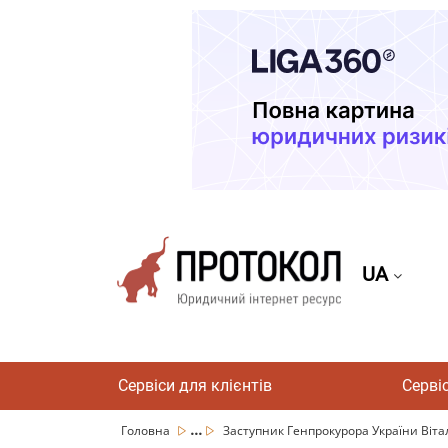
UA
Сервіси для клієнтів
Серві
...
Головна
Заступник Генпрокурора України Віталі