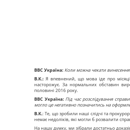
ВВС Україна:
Коли можна чекати винесення
В.К.:
Я впевнений, що мова іде про місяці
насторожує. За нормальних обставин виро
половині 2016 року.
ВВС Україна:
Під час розслідування справи
могло це негативно позначитись на оформлен
В.К.
: Те, що зробили наші слідчі та прокур
немає недоліків, які могли б розвалити спра
На нашу думку, ми зібрали достатньо доказ