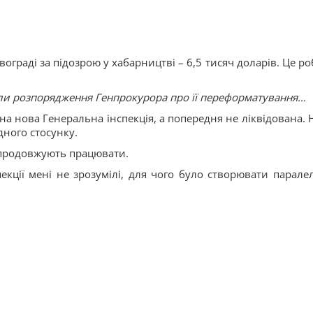
граді за підозрою у хабарництві – 6,5 тисяч доларів. Це ро
були розпорядження Генпрокурора про її переформатування…
ена нова Генеральна інспекція, а попередня не ліквідована. 
дного стосунку.
 продовжують працювати.
екції мені не зрозумілі, для чого було створювати парале