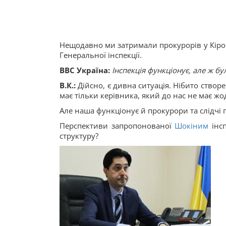
Нещодавно ми затримали прокурорів у Кірово
Генеральної інспекції.
ВВС Україна:
Інспекція функціонує, але ж 
В.К.:
Дійсно, є дивна ситуація. Нібито створ
має тільки керівника, який до нас не має жо
Але наша функціонує й прокурори та слідчі
Перспективи запропонованої
Шокіним
інсп
структуру?