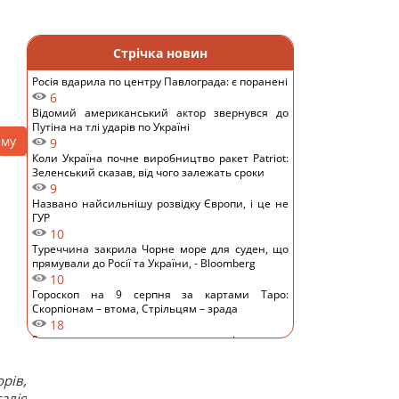
Стрічка новин
Росія вдарила по центру Павлограда: є поранені
6
Відомий американський актор звернувся до
Путіна на тлі ударів по Україні
аму
9
Коли Україна почне виробництво ракет Patriot:
Зеленський сказав, від чого залежать сроки
9
Названо найсильнішу розвідку Європи, і це не
ГУР
10
Туреччина закрила Чорне море для суден, що
прямували до Росії та України, - Bloomberg
10
Гороскоп на 9 серпня за картами Таро:
Скорпіонам – втома, Стрільцям – зрада
18
9 серпня: церковне свято сьогодні, про що
краще мовчати цього дня
15
рів,
На Херсонщині росіянам наказали почати
талія