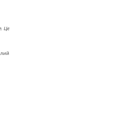
. Це
ілий