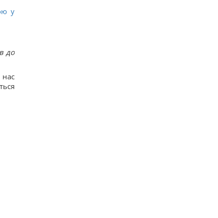
ою у
ав до
 нас
ться