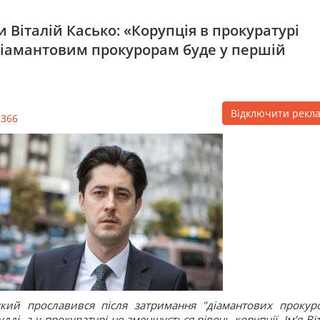
 Віталій Касько: «Корупція в прокуратурі
діамантовим прокурорам буде у першій
Відключити рекл
2366
ий прославився після затримання "діамантових прокуро
ді, а у прокуратурі не зменшується рівень корупції. Ім’я Ві