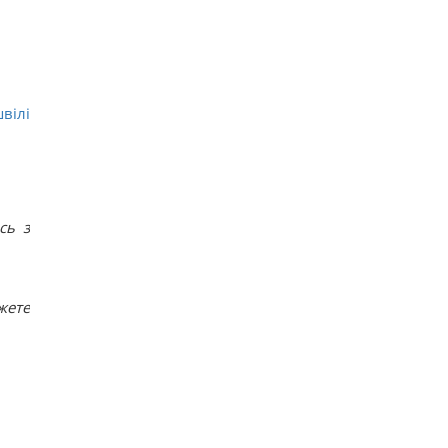
вілі
сь з
жете