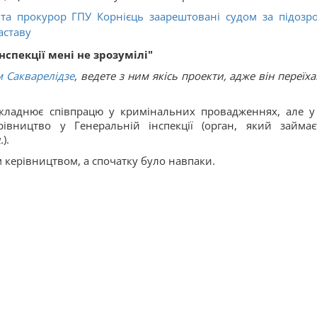
та прокурор ГПУ Корнієць заарештовані судом за підозр
аставу
спекції мені не зрозумілі"
м Сакварелідзе
, ведете з ним якісь проекти, адже він переїх
складнює співпрацю у кримінальних провадженнях, але у
рівництво у Генеральній інспекції (орган, який займає
.
).
м керівництвом, а спочатку було навпаки.