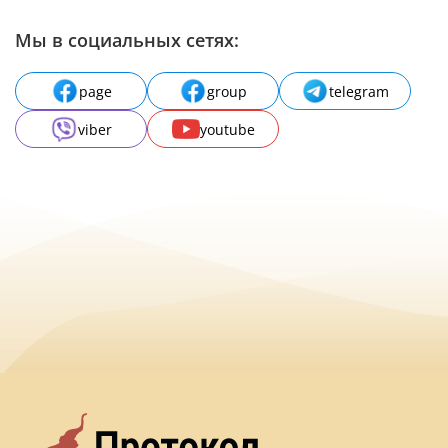
Мы в социальных сетях:
page
group
telegram
viber
youtube