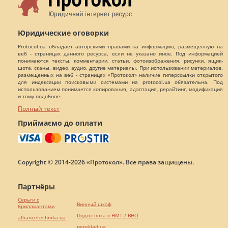
Юридические оговорки
Protocol.ua обладает авторскими правами на информацию, размещенную на
веб - страницах данного ресурса, если не указано иное. Под информацией
понимаются тексты, комментарии, статьи, фотоизображения, рисунки, ящик-
шота, сканы, видео, аудио, другие материалы. При использовании материалов,
размещенных на веб - страницах «Протокол» наличие гиперссылки открытого
для индексации поисковыми системами на protocol.ua обязательна. Под
использованием понимается копирования, адаптация, рерайтинг, модификация
и тому подобное.
Полный текст
Приймаємо до оплати
Copyright © 2014-2026 «Протокол». Все права защищены.
Партнёры
Серьги с
Винный шкаф
бриллиантами
Подготовка к НМТ / ВНО
alliancetechnika.ua
pereklad.ua