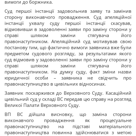
вимоги до боржника.
Суд першої інстанції задовольнив заяву та замінив
сторону виконавчого провадження. Суд апеляційної
інстанції ухвалу суду першої інстанції скасував,
відмовивши в задоволенні заяви про заміну сторони у
справі шляхом заміни стягувача його
правонаступником. Апеляційний суд мотивував свою
постанову тим, що фактично вимоги заявника вже були
предметом судового розгляду, за результатами якого
суд відмовив у задоволенні заяви про заміну сторони у
справі шляхом заміни стягувача його
правонаступником. На думку суду, факт зміни назви
юридичної особи – заявника не свідчить про
правонаступництво в цивільних відносинах.
Заявник поскаржився до Верховного Суду. Касаційний
цивільний суд у складі ВС передав цю справу на розгляд
Великої Палати Верховного Суду.
ВП ВС дійшла висновку, що заміна сторони
виконавчого провадження як процесуальне
правонаступництво на підставі матеріального
правонаступництва повинна здійснюватися з метою