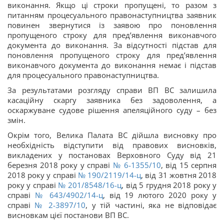
виконання. Якщо ці строки пропущені, то разом з
питанням процесуального правонаступництва заявник
повинен звернутися із заявою про поновлення
пропущеного строку для пред’явлення виконавчого
документа до виконання. За відсутності підстав для
поновлення пропущеного строку для пред’явлення
виконавчого документа до виконання немає і підстав
для процесуального правонаступництва.
За результатами розгляду справи ВП ВС залишила
касаційну скаргу заявника без задоволення, а
оскаржуване судове рішення апеляційного суду – без
змін.
Окрім того, Велика Палата ВС дійшла висновку про
необхідність відступити від правових висновків,
викладених у постановах Верховного Суду від 21
березня 2018 року у справі
№ 6-1355/10
, від 15 серпня
2018 року у справі
№ 190/2119/14-ц
, від 31 жовтня 2018
року у справі
№ 201/8548/16-ц
, від 5 грудня 2018 року у
справі
№ 643/4902/14-ц
, від 19 лютого 2020 року у
справі
№ 2-3897/10
, у тій частині, яка не відповідає
висновкам цієї постанови ВП ВС.