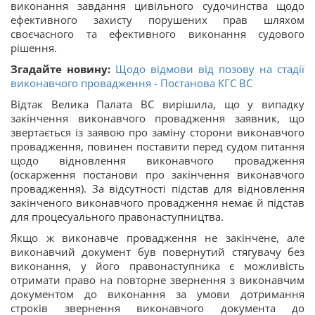
виконання завдання цивільного судочинства щодо
ефективного захисту порушених прав шляхом
своєчасного та ефективного виконання судового
рішення.
Згадайте новину:
Щодо відмови від позову на стадії
виконавчого провадження - Постанова КГС ВС
Відтак Велика Палата ВС вирішила, що у випадку
закінчення виконавчого провадження заявник, що
звертається із заявою про заміну сторони виконавчого
провадження, повинен поставити перед судом питання
щодо відновлення виконавчого провадження
(оскарження постанови про закінчення виконавчого
провадження). За відсутності підстав для відновлення
закінченого виконавчого провадження немає й підстав
для процесуального правонаступництва.
Якщо ж виконавче провадження не закінчене, але
виконавчий документ був повернутий стягувачу без
виконання, у його правонаступника є можливість
отримати право на повторне звернення з виконавчим
документом до виконання за умови дотримання
строків звернення виконавчого документа до