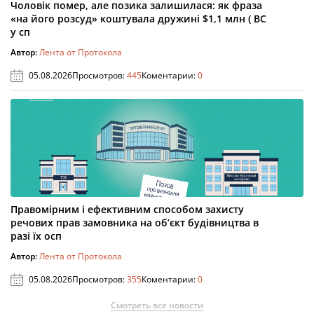
Чоловік помер, але позика залишилася: як фраза
«на його розсуд» коштувала дружині $1,1 млн ( ВС
у сп
Автор:
Лента от Протокола
05.08.2026
Просмотров:
445
Коментарии:
0
Правомірним і ефективним способом захисту
речових прав замовника на об’єкт будівництва в
разі їх осп
Автор:
Лента от Протокола
05.08.2026
Просмотров:
355
Коментарии:
0
Смотреть все новости