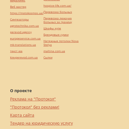
миралинкс
hospice-life.com.ua/
Веб мастер
Перевозка больных
https://motokosmos.ua/
Перевозка лежачих
Синтезаторы
больных за границу
agrotechnika.com.ua
Шкафы купе
perevod.agency
Брендовые сумки
europeservice.com.ua
Натяжные потолки Nova
mk-translations.ua
Stelya
текст юа
maltina.com.ua
kievperevod.com.ua
Cылки
О проекте
Реклама на "Протокол"
"Протокол" без реклами!
Карта сайта
Тендер на юридическую услугу