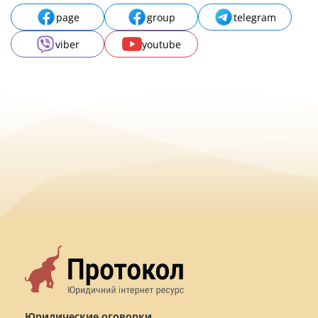
page
group
telegram
viber
youtube
Юридические оговорки