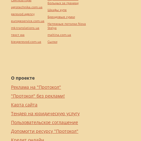
Синтезаторы
больных за границу
agrotechnika.com.ua
Шкафы купе
perevod.agency
Брендовые сумки
europeservice.com.ua
Натяжные потолки Nova
mk-translations.ua
Stelya
текст юа
maltina.com.ua
kievperevod.com.ua
Cылки
О проекте
Реклама на "Протокол"
"Протокол" без реклами!
Карта сайта
Тендер на юридическую услугу
Пользовательское соглашение
Допомогти ресурсу "Протокол"
Кредит онлайн