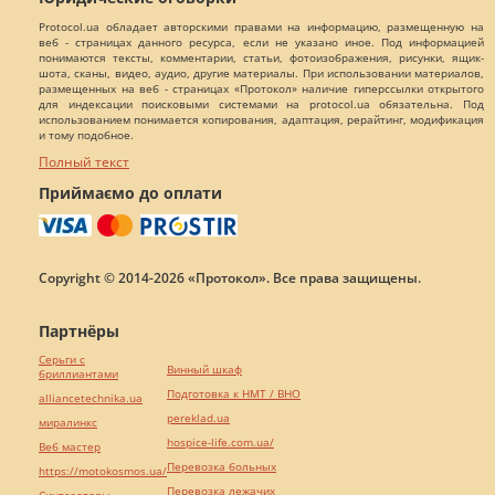
Protocol.ua обладает авторскими правами на информацию, размещенную на
веб - страницах данного ресурса, если не указано иное. Под информацией
понимаются тексты, комментарии, статьи, фотоизображения, рисунки, ящик-
шота, сканы, видео, аудио, другие материалы. При использовании материалов,
размещенных на веб - страницах «Протокол» наличие гиперссылки открытого
для индексации поисковыми системами на protocol.ua обязательна. Под
использованием понимается копирования, адаптация, рерайтинг, модификация
и тому подобное.
Полный текст
Приймаємо до оплати
Copyright © 2014-2026 «Протокол». Все права защищены.
Партнёры
Серьги с
Винный шкаф
бриллиантами
Подготовка к НМТ / ВНО
alliancetechnika.ua
pereklad.ua
миралинкс
hospice-life.com.ua/
Веб мастер
Перевозка больных
https://motokosmos.ua/
Перевозка лежачих