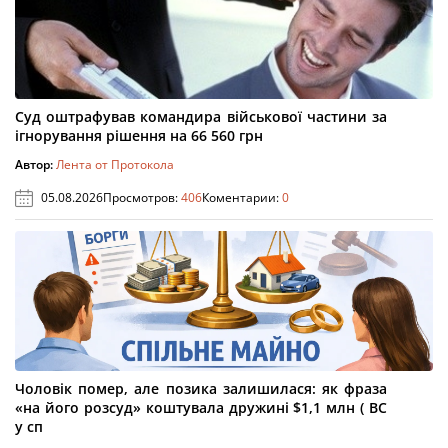
Суд оштрафував командира військової частини за
ігнорування рішення на 66 560 грн
Автор:
Лента от Протокола
05.08.2026
Просмотров:
406
Коментарии:
0
Чоловік помер, але позика залишилася: як фраза
«на його розсуд» коштувала дружині $1,1 млн ( ВС
у сп