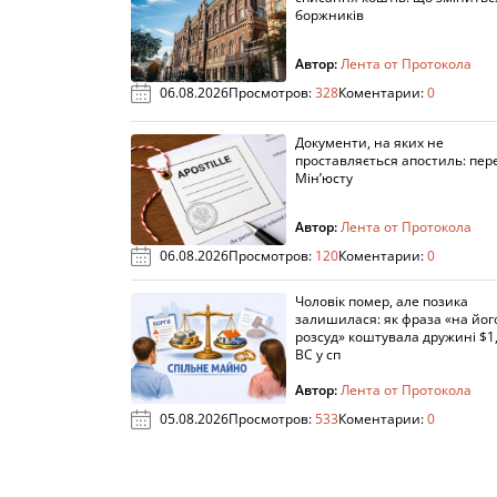
боржників
Автор:
Лента от Протокола
06.08.2026
Просмотров:
328
Коментарии:
0
Документи, на яких не
проставляється апостиль: пере
Мін’юсту
Автор:
Лента от Протокола
06.08.2026
Просмотров:
120
Коментарии:
0
Чоловік помер, але позика
залишилася: як фраза «на йог
розсуд» коштувала дружині $1,
ВС у сп
Автор:
Лента от Протокола
05.08.2026
Просмотров:
533
Коментарии:
0