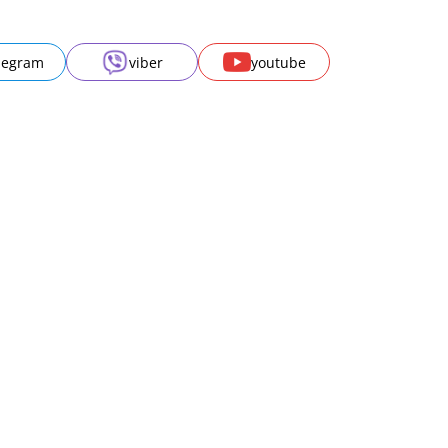
legram
viber
youtube