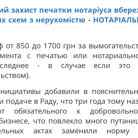
ий захист печатки нотаріуса вбер
х схем з нерухомістю - НОТАРІАЛ
ф от 850 до 1700 грн за вымогательс
мента с печатью или нотариальн
последнее - в случае если это
ьством).
инициативы добавили в пояснитель
и подаче в Раду, что три года тому на
т обязательного к добровольно
бизнесе, что повлекло много путани
ельных актах заменили норму 