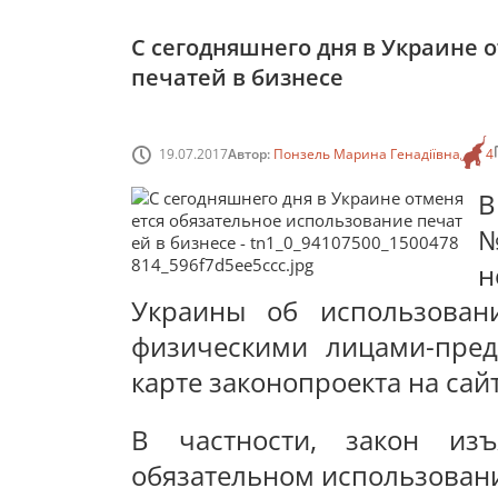
С сегодняшнего дня в Украине 
печатей в бизнесе
19.07.2017
Автор:
Понзель Марина Генадіївна
4
В
№
н
Украины об использован
физическими лицами-пред
карте законопроекта на сай
В частности, закон из
обязательном использовани