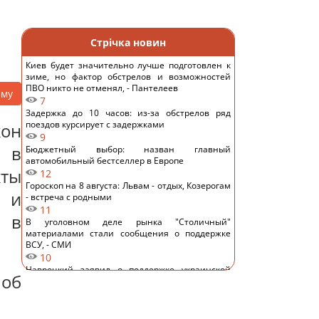
Стрічка новин
Киев будет значительно лучше подготовлен к
зиме, но фактор обстрелов и возможностей
ПВО никто не отменял, - Пантелеев
аму
7
Задержка до 10 часов: из-за обстрелов ряд
поездов курсирует с задержками
кон
9
 в
Бюджетный выбор: назван главный
автомобильный бестселлер в Европе
ты
12
Гороскоп на 8 августа: Львам - отдых, Козерогам
и и
- встреча с родными
11
я в
В уголовном деле рынка "Столичный"
материалами стали сообщения о поддержке
ВСУ, - СМИ
10
Навроцкий заявил о поддержке украинской
об
армии, но вспомнил о "флагах Бандеры"
13
Украинцы высказали мнение, когда закончится
война, - результаты опроса