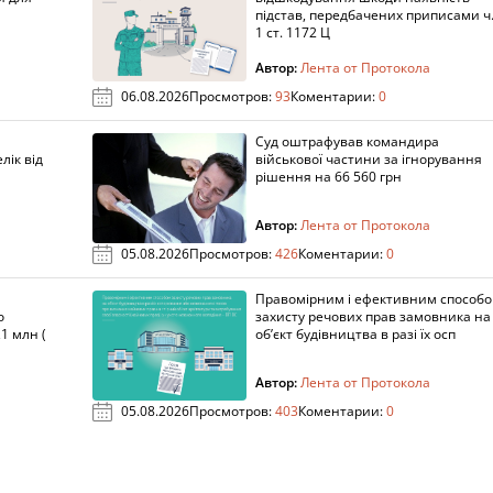
підстав, передбачених приписами ч
1 ст. 1172 Ц
Автор:
Лента от Протокола
06.08.2026
Просмотров:
93
Коментарии:
0
Суд оштрафував командира
лік від
військової частини за ігнорування
рішення на 66 560 грн
Автор:
Лента от Протокола
05.08.2026
Просмотров:
426
Коментарии:
0
Правомірним і ефективним способ
о
захисту речових прав замовника на
1 млн (
об’єкт будівництва в разі їх осп
Автор:
Лента от Протокола
05.08.2026
Просмотров:
403
Коментарии:
0