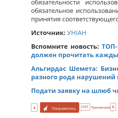
обязательности использо
обязательное использовани
принятия соответствующег
Источник:
УНІАН
Вспомните новость:
ТОП-
должен прочитать кажд
Альгирдас Шемета: Бизн
разного рода нарушений 
Подати заявку на шлюб ч
0
2107
4
Просмотров
Понравилось