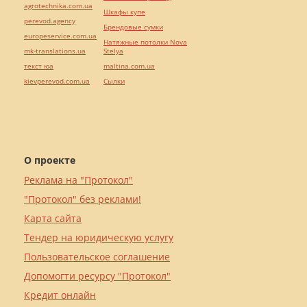
agrotechnika.com.ua
Шкафы купе
perevod.agency
Брендовые сумки
europeservice.com.ua
Натяжные потолки Nova
mk-translations.ua
Stelya
текст юа
maltina.com.ua
kievperevod.com.ua
Cылки
О проекте
Реклама на "Протокол"
"Протокол" без реклами!
Карта сайта
Тендер на юридическую услугу
Пользовательское соглашение
Допомогти ресурсу "Протокол"
Кредит онлайн