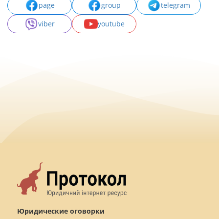
page
group
telegram
viber
youtube
Юридические оговорки