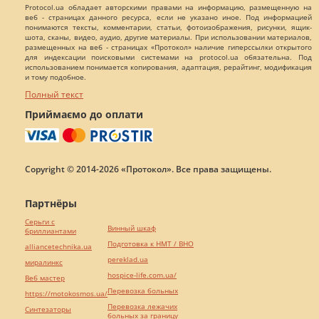
Protocol.ua обладает авторскими правами на информацию, размещенную на
веб - страницах данного ресурса, если не указано иное. Под информацией
понимаются тексты, комментарии, статьи, фотоизображения, рисунки, ящик-
шота, сканы, видео, аудио, другие материалы. При использовании материалов,
размещенных на веб - страницах «Протокол» наличие гиперссылки открытого
для индексации поисковыми системами на protocol.ua обязательна. Под
использованием понимается копирования, адаптация, рерайтинг, модификация
и тому подобное.
Полный текст
Приймаємо до оплати
Copyright © 2014-2026 «Протокол». Все права защищены.
Партнёры
Серьги с
Винный шкаф
бриллиантами
Подготовка к НМТ / ВНО
alliancetechnika.ua
pereklad.ua
миралинкс
hospice-life.com.ua/
Веб мастер
Перевозка больных
https://motokosmos.ua/
Перевозка лежачих
Синтезаторы
больных за границу