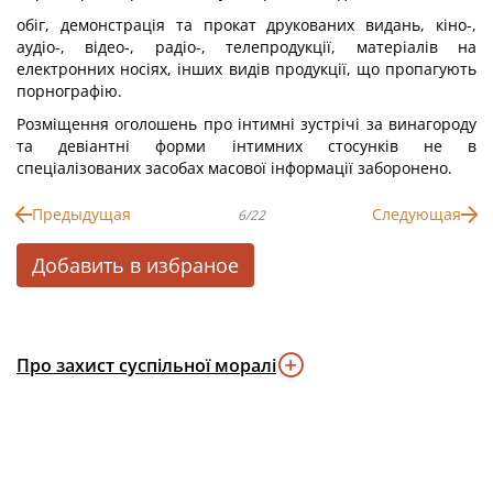
обіг, демонстрація та прокат друкованих видань, кіно-,
аудіо-, відео-, радіо-, телепродукції, матеріалів на
електронних носіях, інших видів продукції, що пропагують
порнографію.
Розміщення оголошень про інтимні зустрічі за винагороду
та девіантні форми інтимних стосунків не в
спеціалізованих засобах масової інформації заборонено.
Предыдущая
Следующая
6/22
Добавить в избраное
Про захист суспільної моралі