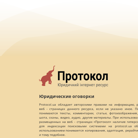
Юридические оговорки
Protocol.ua обладает авторскими правами на информацию,
веб - страницах данного ресурса, если не указано иное. 
понимаются тексты, комментарии, статьи, фотоизображения,
шота, сканы, видео, аудио, другие материалы. При использов
размещенных на веб - страницах «Протокол» наличие гиперс
для индексации поисковыми системами на protocol.ua об
использованием понимается копирования, адаптация, рерайти
и тому подобное.