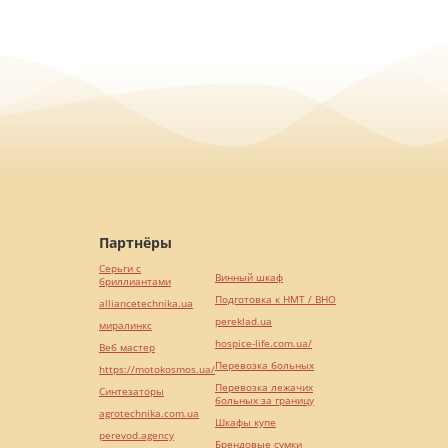
Партнёры
Серьги с
Винный шкаф
бриллиантами
Подготовка к НМТ / ВНО
alliancetechnika.ua
pereklad.ua
миралинкс
hospice-life.com.ua/
Веб мастер
Перевозка больных
https://motokosmos.ua/
Перевозка лежачих
Синтезаторы
больных за границу
agrotechnika.com.ua
Шкафы купе
perevod.agency
Брендовые сумки