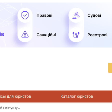
исы для юристов
Каталог юристов
і статус су...