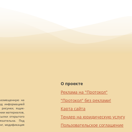
О проекте
Реклама на "Протокол"
"Протокол" без реклами!
 размещенную на
Под информацией
Карта сайта
 рисунки, ящик-
ании материалов,
Тендер на юридическую услугу
сылки открытого
язательна. Под
Пользовательское соглашение
нг, модификация