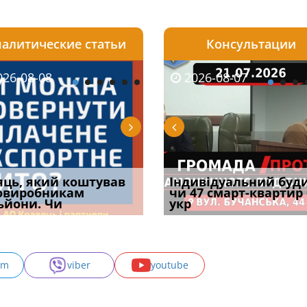
алитические статьи
Консультации
08-06
26-08-08
2026-05-25
2026-08-06
2026-08-07
2026-08-07
2026-07-30
уд встановив для
яць, який коштував
Штраф ТЦК при зміні
Документи, на яких не
Огляд практики ВС від
Індивідуальний буд
Восьмий ААС фак
одування шкоди
овиробникам
місця проживання:
проставляється
Ростислава Кравця, що
чи 47 смарт-квартир
підтвердив, що 
с
ьйони. Чи
розбір судов
апостиль: пер
опублі
укр
може скас
am
viber
youtube