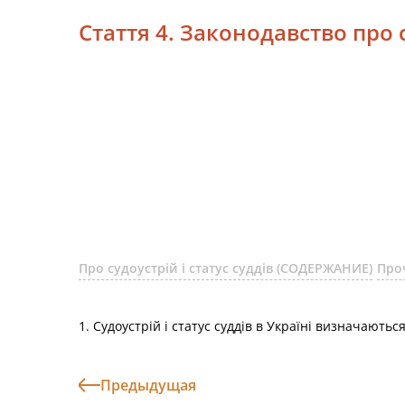
Стаття 4. Законодавство про с
Про судоустрій і статус суддів (СОДЕРЖАНИЕ)
Про
1. Судоустрій і статус суддів в Україні визначают
Предыдущая