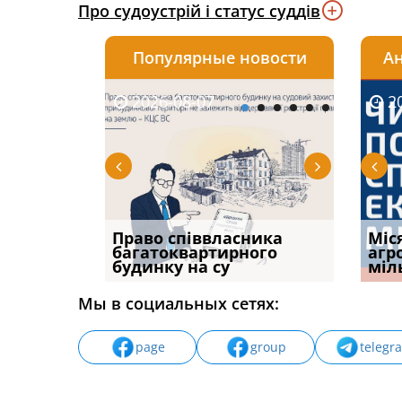
Про судоустрій і статус суддів
Популярные новости
Ан
2026-08-07
2026-08-03
2026-
20
р, але
Право співвласника
ФУНДАМЕНТАЛЬНА
Якщо с
Міс
илася: як
багатоквартирного
ПРОБЛЕМА «СУДОВОЇ
відшк
агр
будинку на су
ПРАКТИКИ», АБО ПР
наявні
міл
Мы в социальных сетях:
page
group
telegr