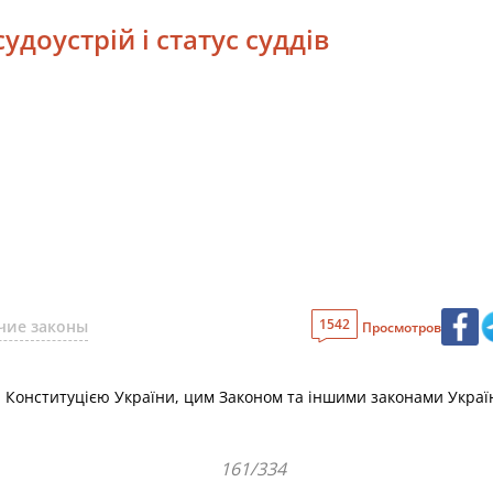
удоустрій і статус суддів
1542
чие законы
Просмотров
ься Конституцією України, цим Законом та іншими законами Украї
161/334