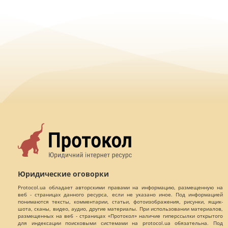
Юридические оговорки
Protocol.ua обладает авторскими правами на информацию, размещенную на
веб - страницах данного ресурса, если не указано иное. Под информацией
понимаются тексты, комментарии, статьи, фотоизображения, рисунки, ящик-
шота, сканы, видео, аудио, другие материалы. При использовании материалов,
размещенных на веб - страницах «Протокол» наличие гиперссылки открытого
для индексации поисковыми системами на protocol.ua обязательна. Под