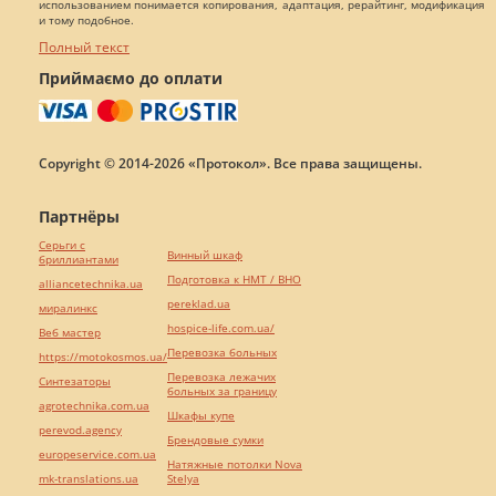
использованием понимается копирования, адаптация, рерайтинг, модификация
и тому подобное.
Полный текст
Приймаємо до оплати
Copyright © 2014-2026 «Протокол». Все права защищены.
Партнёры
Серьги с
Винный шкаф
бриллиантами
Подготовка к НМТ / ВНО
alliancetechnika.ua
pereklad.ua
миралинкс
hospice-life.com.ua/
Веб мастер
Перевозка больных
https://motokosmos.ua/
Перевозка лежачих
Синтезаторы
больных за границу
agrotechnika.com.ua
Шкафы купе
perevod.agency
Брендовые сумки
europeservice.com.ua
Натяжные потолки Nova
mk-translations.ua
Stelya