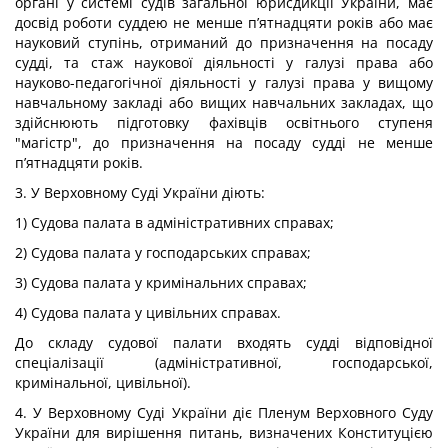
органі у системі судів загальної юрисдикції України, має
досвід роботи суддею не менше п’ятнадцяти років або має
науковий ступінь, отриманий до призначення на посаду
судді, та стаж наукової діяльності у галузі права або
науково-педагогічної діяльності у галузі права у вищому
навчальному закладі або вищих навчальних закладах, що
здійснюють підготовку фахівців освітнього ступеня
"магістр", до призначення на посаду судді не менше
п’ятнадцяти років.
3. У Верховному Суді України діють:
1) Судова палата в адміністративних справах;
2) Судова палата у господарських справах;
3) Судова палата у кримінальних справах;
4) Судова палата у цивільних справах.
До складу судової палати входять судді відповідної
спеціалізації (адміністративної, господарської,
кримінальної, цивільної).
4. У Верховному Суді України діє Пленум Верховного Суду
України для вирішення питань, визначених Конституцією