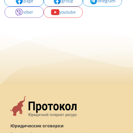
page
group
telegram
viber
youtube
Юридические оговорки