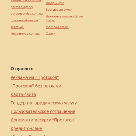
agrotechnika.com.ua
Шкафы купе
perevod.agency
Брендовые сумки
europeservice.com.ua
Натяжные потолки Nova
mk-translations.ua
Stelya
текст юа
maltina.com.ua
kievperevod.com.ua
Cылки
О проекте
Реклама на "Протокол"
"Протокол" без реклами!
Карта сайта
Тендер на юридическую услугу
Пользовательское соглашение
Допомогти ресурсу "Протокол"
Кредит онлайн