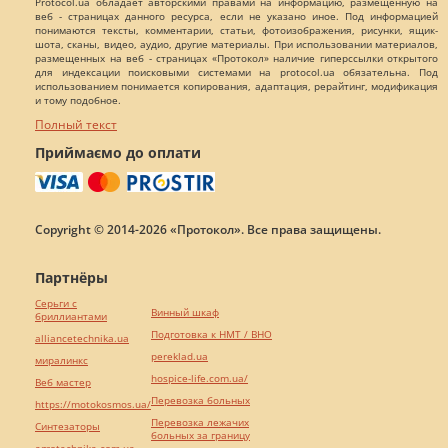
Protocol.ua обладает авторскими правами на информацию, размещенную на
веб - страницах данного ресурса, если не указано иное. Под информацией
понимаются тексты, комментарии, статьи, фотоизображения, рисунки, ящик-
шота, сканы, видео, аудио, другие материалы. При использовании материалов,
размещенных на веб - страницах «Протокол» наличие гиперссылки открытого
для индексации поисковыми системами на protocol.ua обязательна. Под
использованием понимается копирования, адаптация, рерайтинг, модификация
и тому подобное.
Полный текст
Приймаємо до оплати
Copyright © 2014-2026 «Протокол». Все права защищены.
Партнёры
Серьги с
Винный шкаф
бриллиантами
Подготовка к НМТ / ВНО
alliancetechnika.ua
pereklad.ua
миралинкс
hospice-life.com.ua/
Веб мастер
Перевозка больных
https://motokosmos.ua/
Перевозка лежачих
Синтезаторы
больных за границу