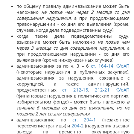
по общему правилу админвзыскание может быть
наложено
не позже чем через 2 месяца со дня
совершения нарушения
, а при продолжающемся
правонарушении - со дня его выявления (кроме,
случаев, когда дела подведомственны суду);
когда такие дела подведомственны суду,
взыскание может быть наложено
не позже чем
через 3 месяца со дня совершения нарушения
, а
при продолжающемся нарушении - со дня его
выявления (кроме нижеуказанных случаев).
админвзыскания за по ч. 3 – 6
ст. 164-14 КУоАП
(некоторые нарушения в публичных закупках),
админвзыскания за нарушения, связанные с
коррупцией, а также админнарушений,
предусмотренных
ст. 212-15
,
212-21 КУоАП
(финансовые нарушения в политических партиях,
избирательном фонде) - может быть наложено
в
течение 6 месяцев со дня его выявления, но не
позднее 2 лет со дня совершения
.
админвзыскание по
ст. 204-1
(незаконное
пересечение границы) и
204-2
(нарушения въезда/
выезда на временно оккупированную