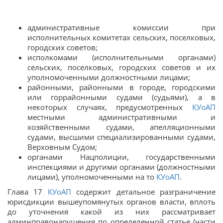
административные комиссии при
исполнительных комитетах сельских, поселковых,
городских советов;
исполкомами (исполнительными органами)
сельских, поселковых, городских советов и их
уполномоченными должностными лицами;
районными, районными в городе, городскими
или горрайонными судами (судьями), а в
некоторых случаях, предусмотренных
КУоАП
местными административными и
хозяйственными судами, апелляционными
судами, высшими специализированными судами,
Верховным Судом;
органами Нацполиции, государственными
инспекциями и другими органами (должностными
лицами), уполномоченными на то
КУоАП
.
Глава 17
КУоАП
содержит детальное разграничение
юрисдикции вышеупомянутых органов власти, вплоть
до уточнения какой из них рассматривает
админправонарушения по определенной статье (части