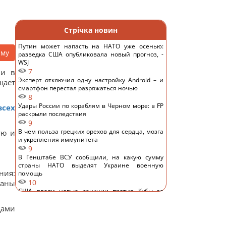
Стрічка новин
Путин может напасть на НАТО уже осенью:
аму
разведка США опубликовала новый прогноз, -
WSJ
7
ми в
Эксперт отключил одну настройку Android – и
щает
смартфон перестал разряжаться ночью
8
Удары России по кораблям в Черном море: в FP
всех
раскрыли последствия
9
В чем польза грецких орехов для сердца, мозга
ую и
и укрепления иммунитета
9
В Генштабе ВСУ сообщили, на какую сумму
страны НАТО выделят Украине военную
ния:
помощь
10
ганы
США ввели новые санкции против Кубы за
сотрудничество с Китаем и РФ, – Bloomberg
цами
13
Одна настройка, которую стоит изменить всем
владельцам новых телевизоров