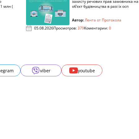
о
захисту речових прав замовника на
1 млн (
об’єкт будівництва в разі їх осп
Автор:
Лента от Протокола
05.08.2026
Просмотров:
379
Коментарии:
0
legram
viber
youtube