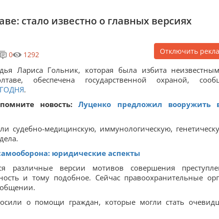
ве: стало известно о главных версиях
Отключить рекл
0
1292
дья Лариса Гольник, которая была избита неизвестны
олтаве, обеспечена государственной охраной, сооб
ЕГОДНЯ
.
спомните новость:
Луценко предложил вооружить 
или судебно-медицинскую, иммунологическую, генетическ
дела.
амооборона: юридические аспекты
тся различные версии мотивов совершения преступле
ьность и тому подобное. Сейчас правоохранительные ор
ообщении.
росили о помощи граждан, которые могли стать очевид