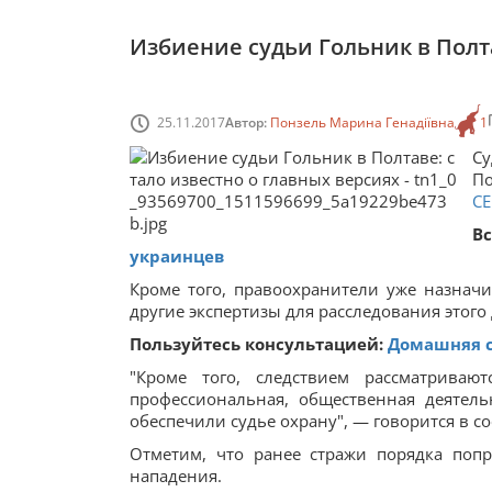
Избиение судьи Гольник в Полта
25.11.2017
Автор:
Понзель Марина Генадіївна
1
Су
П
С
В
украинцев
Кроме того, правоохранители уже назнач
другие экспертизы для расследования этого 
Пользуйтесь консультацией:
Домашняя с
"Кроме того, следствием рассматриваю
профессиональная, общественная деятел
обеспечили судье охрану", — говорится в с
Отметим, что ранее стражи порядка поп
нападения.