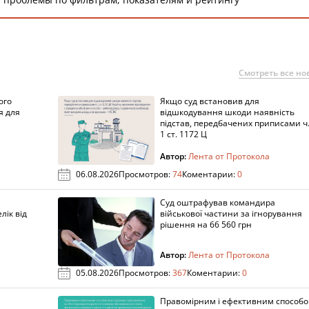
Смотреть все но
ого
Якщо суд встановив для
я для
відшкодування шкоди наявність
підстав, передбачених приписами ч
1 ст. 1172 Ц
Автор:
Лента от Протокола
06.08.2026
Просмотров:
74
Коментарии:
0
Суд оштрафував командира
лік від
військової частини за ігнорування
рішення на 66 560 грн
Автор:
Лента от Протокола
05.08.2026
Просмотров:
367
Коментарии:
0
Правомірним і ефективним способ