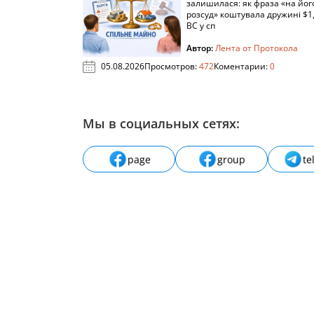
залишилася: як фраза «на йог
розсуд» коштувала дружині $1,
ВС у сп
Автор:
Лента от Протокола
05.08.2026
Просмотров:
472
Коментарии:
0
Мы в социальных сетях:
page
group
te