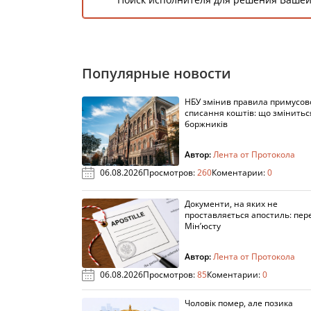
Популярные новости
НБУ змінив правила примусов
списання коштів: що змінитьс
боржників
Автор:
Лента от Протокола
06.08.2026
Просмотров:
260
Коментарии:
0
Документи, на яких не
проставляється апостиль: пере
Мін’юсту
Автор:
Лента от Протокола
06.08.2026
Просмотров:
85
Коментарии:
0
Чоловік помер, але позика