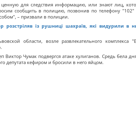
 ценную для следствия информацию, или знают лиц, кот
росим сообщить в полицию, позвонив по телефону "102"
бом", – призвали в полиции.
ер розстріляв із рушниці шахраїв, які видурили в н
вовской области, возле развлекательного комплекса "
.
п Виктор Чумак подвергся атаке хулиганов. Средь бела дня
о депутата кефиром и бросили в него яйцом.