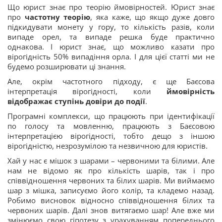
Що юрист знає про теорію ймовірностей. Юрист знає
про
частотну теорію
, яка каже, що якщо дуже довго
підкидувати монету у гору, то кількість разів, коли
випаде орел, та випаде решка буде практично
однакова. І юрист знає, що можливо казати про
вірогідність 50% випадіння орла. І для цієї статті ми не
будемо розширювати ці знання.
Але, окрім частотного підходу, є ще Баєсова
інтерпретація вірогідності, коли
ймовірність
відображає ступінь довіри до події
.
Програмні комплекси, що працюють при ідентифікації
по голосу та мовленню, працюють з Баєсовою
інтерпретацією вірогідності, тобто дещо з іншою
вірогідністю, незрозумілою та незвичною для юристів.
Хай у нас є мішок з шарами – червоними та білими. Але
нам не відомо як про кількість шарів, так і про
співвідношення червоних та білих шарів. Ми виймаємо
шар з мішка, записуємо його колір, та кладемо назад.
Робимо висновок відносно співвідношення білих та
червоних шарів. Далі знов витягаємо шар! Але вже ми
змінюємо свою гіпотезу з урахуванням попереднього