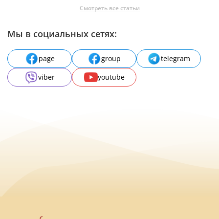
Смотреть все статьи
Мы в социальных сетях:
page
group
telegram
viber
youtube