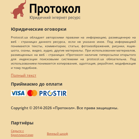
Юридические оговорки
Protocol.ua обладает авторскими правами на информацию, размещенную на
веб - страницах данного ресурса, если не указано иное. Под информацией
понимаются тексты, комментарии, статьи, фотоизображения, рисунки, ящик-
шота, сканы, видео, аудио, другие материалы. При использовании материалов,
размещенных на веб - страницах «Протокол» наличие гиперссылки открытого
для индексации поисковыми системами на protocol.ua обязательна. Под
использованием понимается копирования, адаптация, рерайтинг, модификация
и тому подобное.
Полный текст
Приймаємо до оплати
Copyright © 2014-2026 «Протокол». Все права защищены.
Партнёры
Серьги с
Винный шкаф
бриллиантами