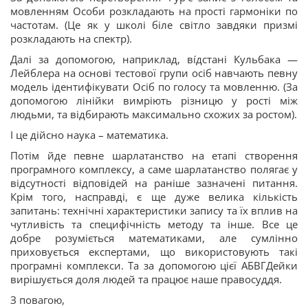
мовленням Особи розкладають на прості гармоніки по
частотам. (Це як у школі біле світло завдяки призмі
розкладають на спектр).
Далі за допомогою, наприклад, ві́дстані Кульбака —
Лейблера на основі тестової групи осіб навчають певну
модель ідентифікувати Осіб по голосу та мовленню. (За
допомогою лінійки вимріють різницю у рості між
людьми, та відбирають максимально схожих за ростом).
І це дійсно наука – математика.
Потім йде певне шарлатанство на етапі створення
програмного комплексу, а саме шарлатанство полягає у
відсутності відповідей на раніше зазначені питання.
Крім того, насправді, є ще дуже велика кількість
запитань: технічні характеристики запису та їх вплив на
чутливість та специфічність методу та інше. Все це
добре розуміється математиками, але сумлінно
приховується експертами, що використовують такі
програмні комплекси. Та за допомогою цієї АБВГДейки
вирішується доля людей та працює наше правосуддя.
З повагою,