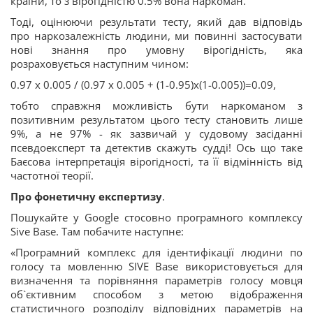
країни, то з вірогідністю 0.5% вона наркоман.
Тоді, оцінюючи результати тесту, який дав відповідь
про наркозалежність людини, ми повинні застосувати
нові знання про умовну вірогідність, яка
розраховується наступним чином:
0.97 x 0.005 / (0.97 x 0.005 + (1-0.95)x(1-0.005))=0.09,
тобто справжня можливість бути наркоманом з
позитивним результатом цього тесту становить лише
9%, а не 97% - як зазвичай у судовому засіданні
псевдоексперт та детектив скажуть судді! Ось що таке
Баєсова інтерпретація вірогідності, та її відмінність від
частотної теорії.
Про фонетичну експертизу
.
Пошукайте у Google стосовно програмного комплексу
Sive Base. Там побачите наступне:
«Програмний комплекс для ідентифікації людини по
голосу та мовленню SIVE Base використовується для
визначення та порівняння параметрів голосу мовця
об`єктивним способом з метою відображення
статистичного розподілу відповідних параметрів на