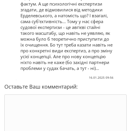
фактум. А ще психологічні експертизи
згадати, де відмовилися від методики
Ерделевського, а натомість що? І взагалі,
сама суб'єктивність... Тому у нас сфера
судової експертизи - це авгієві стайні
такого масштабу, що навіть не уявляю, як
можна було б теоретично приступити до
їх очищення. Бо тут треба казати навіть не
про конкретні види експертиз, а про зміну
усієї концепції. Але про нову концепцію
ніхто навіть не каже (бо західні партнери
проблеми у судах бачать, а тут - ні)...
16.01.2025 09:56
Оставьте Ваш комментарий: