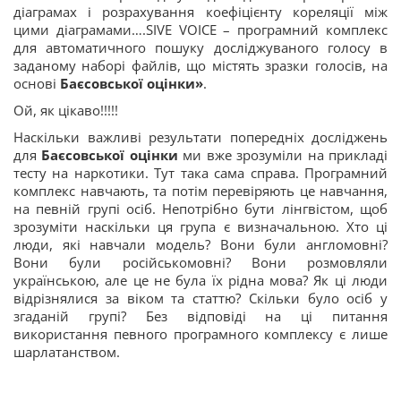
діаграмах і розрахування коефіцієнту кореляції між
цими діаграмами….SIVE VOICE – програмний комплекс
для автоматичного пошуку досліджуваного голосу в
заданому наборі файлів, що містять зразки голосів, на
основі
Ба
є
совської
оцінки
»
.
Ой, як цікаво!!!!!
Наскільки важливі результати попередніх досліджень
для
Ба
є
совської оцінки
ми вже зрозуміли на прикладі
тесту на наркотики. Тут така сама справа. Програмний
комплекс навчають, та потім перевіряють це навчання,
на певній групі осіб. Непотрібно бути лінгвістом, щоб
зрозуміти наскільки ця група є визначальною. Хто ці
люди, які навчали модель? Вони були англомовні?
Вони були російськомовні? Вони розмовляли
українською, але це не була їх рідна мова? Як ці люди
відрізнялися за віком та статтю? Скільки було осіб у
згаданій групі? Без відповіді на ці питання
використання певного програмного комплексу є лише
шарлатанством.