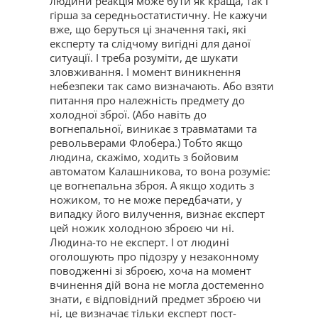
людини реакція може бути як краща, так і
гірша за середньостатистичну. Не кажучи
вже, що беруться ці значення такі, які
експерту та слідчому вигідні для даної
ситуації. І треба розуміти, де шукати
зловживання. І момент виникнення
небезпеки так само визначають. Або взяти
питання про належність предмету до
холодної зброї. (Або навіть до
вогнепальної, виникає з травматами та
револьверами Флобера.) Тобто якщо
людина, скажімо, ходить з бойовим
автоматом Калашникова, то вона розуміє:
це вогнепальна зброя. А якщо ходить з
ножиком, то не може передбачати, у
випадку його вилучення, визнає експерт
цей ножик холодною зброєю чи ні.
Людина-то не експерт. І от людині
оголошують про підозру у незаконному
поводженні зі зброєю, хоча на момент
вчинення дій вона не могла достеменно
знати, є відповідний предмет зброєю чи
ні, це визначає тільки експерт пост-