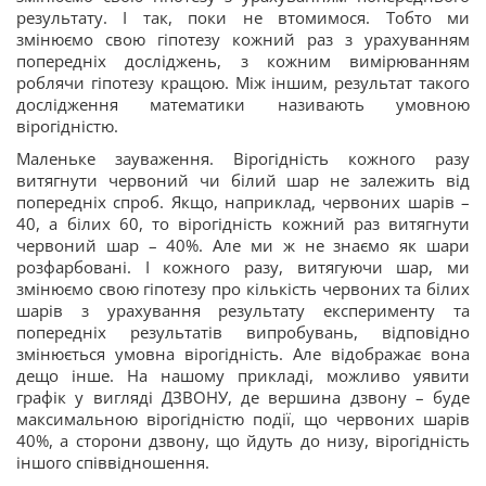
результату. І так, поки не втомимося. Тобто ми
змінюємо свою гіпотезу кожний раз з урахуванням
попередніх досліджень, з кожним вимірюванням
роблячи гіпотезу кращою. Між іншим, результат такого
дослідження математики називають умовною
вірогідністю.
Маленьке зауваження. Вірогідність кожного разу
витягнути червоний чи білий шар не залежить від
попередніх спроб. Якщо, наприклад, червоних шарів –
40, а білих 60, то вірогідність кожний раз витягнути
червоний шар – 40%. Але ми ж не знаємо як шари
розфарбовані. І кожного разу, витягуючи шар, ми
змінюємо свою гіпотезу про кількість червоних та білих
шарів з урахування результату експерименту та
попередніх результатів випробувань, відповідно
змінюється умовна вірогідність. Але відображає вона
дещо інше. На нашому прикладі, можливо уявити
графік у вигляді ДЗВОНУ, де вершина дзвону – буде
максимальною вірогідністю події, що червоних шарів
40%, а сторони дзвону, що йдуть до низу, вірогідність
іншого співвідношення.