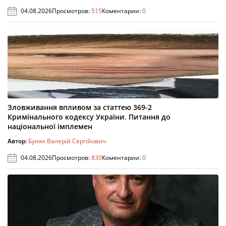
04.08.2026
Просмотров:
515
Коментарии:
0
Зловживання впливом за статтею 369-2
Кримінального кодексу України. Питання до
національної імплемен
Автор:
Буняк Валерій Сергійович
04.08.2026
Просмотров:
830
Коментарии:
0