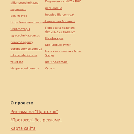
Подготовка к НМТ / ВНО
alliancetechnika.ua
pereklad.ua
миралинкс
hospice-life.com.ua/
Веб мастер
Перевозка больных
https://motokosmos.ua/
Перевозка лежачих
Синтезаторы
больных за границу
agrotechnika.com.ua
Шкафы купе
perevod.agency
Брендовые сумки
europeservice.com.ua
Натяжные потолки Nova
mk-translations.ua
Stelya
текст юа
maltina.com.ua
kievperevod.com.ua
Cылки
О проекте
Реклама на "Протокол"
"Протокол" без реклами!
Карта сайта