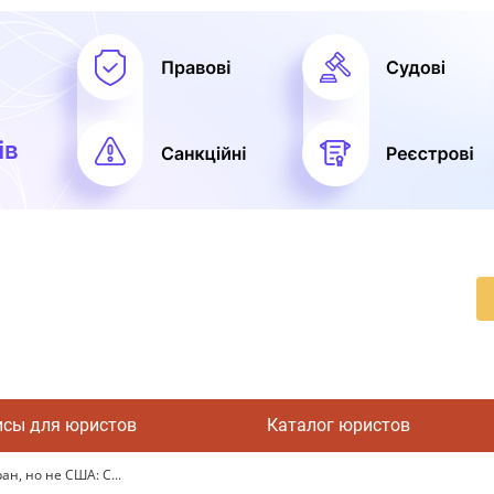
исы для юристов
Каталог юристов
н, но не США: С...