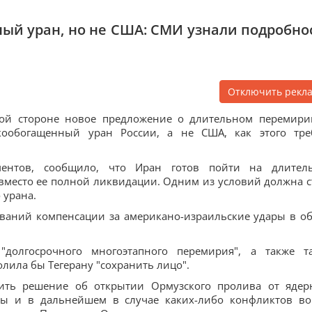
ный уран, но не США: СМИ узнали подробно
Отключить рекл
кой стороне новое предложение о длительном перемири
окообогащенный уран России, а не США, как этого тре
ментов, сообщило, что Иран готов пойти на длител
место ее полной ликвидации. Одним из условий должна с
 урана.
бований компенсации за американо-израильские удары в о
"долгосрочного многоэтапного перемирия", а также т
лила бы Тегерану "сохранить лицо".
лить решение об открытии Ормузского пролива от ядер
обы и в дальнейшем в случае каких-либо конфликтов во