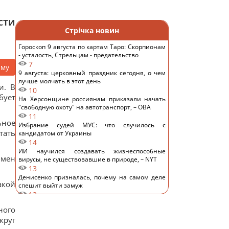
сти
Стрічка новин
Гороскоп 9 августа по картам Таро: Скорпионам
- усталость, Стрельцам - предательство
7
аму
9 августа: церковный праздник сегодня, о чем
лучше молчать в этот день
и. В
10
бует
На Херсонщине россиянам приказали начать
"свободную охоту" на автотранспорт, – ОВА
11
ьное
Избрание судей МУС: что случилось с
тать
кандидатом от Украины
14
ИИ научился создавать жизнеспособные
бмен
вирусы, не существовавшие в природе, – NYT
13
Денисенко призналась, почему на самом деле
акой
спешит выйти замуж
12
Зачем опытные хозяйки кладут фольгу в
ного
холодильник: простой домашний лайфхак
круг
14