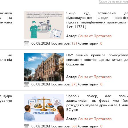
Смотреть все но
ника
Якщо суд встановив дл
нку на
відшкодування шкоди наявніс
нкової
підстав, передбачених приписами 
1 ст. 1172 Ц
Автор:
Лента от Протокола
06.08.2026
Просмотров:
131
Коментарии:
0
х не
НБУ змінив правила примусово
лік від
списання коштів: що зміниться д
боржників
Автор:
Лента от Протокола
06.08.2026
Просмотров:
375
Коментарии:
0
ндира
Чоловік помер, але позик
рування
залишилася: як фраза «на йо
розсуд» коштувала дружині $1,1 млн
ВС у сп
Автор:
Лента от Протокола
05.08.2026
Просмотров:
568
Коментарии:
0