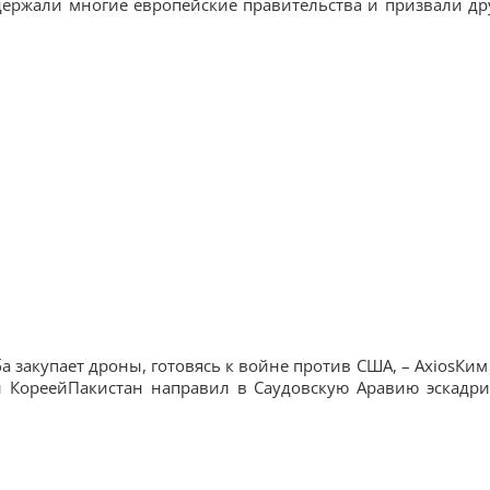
ержали многие европейские правительства и призвали др
а закупает дроны, готовясь к войне против США, – AxiosКим
й КореейПакистан направил в Саудовскую Аравию эскадр