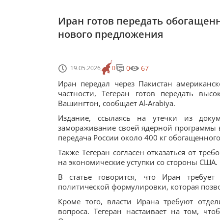
Иран готов передать обогащен
нового предложения
0
67
19.05.2026
0
Иран передал через Пакистан американс
частности, Тегеран готов передать выс
Вашингтон, сообщает Al-Arabiya.
Издание, ссылаясь на утечки из доку
замораживание своей ядерной программы в
передача России около 400 кг обогащенного
Также Тегеран согласен отказаться от тре
на экономические уступки со стороны США.
В статье говорится, что Иран требует 
политической формулировки, которая позво
Кроме того, власти Ирана требуют отде
вопроса. Тегеран настаивает на том, чт