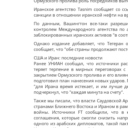
Ормузского пролива роль посредников вып
Иранское агентство Tasnim сообщает со сс
санкции в отношении иранской нефти на в
По данным, Вашингтон все-таки разреш
контролем Международного агентства по а
заблокированных иранских активов "в соот
Однако издание добавляет, что Тегеран 
сообщает, что "обе страны продолжают пост
США и Иран: последние новости
Ранее УНИАН сообщал, что источники ра
теряет терпение в мирных переговорах с
закрытием Ормузского пролива и его влиян
подготовил план нанесения новых ударов. Гл
"для Ирана время истекает, и им лучше де
подчеркнул, что "каждая минута на счету".
Также мы писали, что власти Саудовской 
странами Ближнего Востока и Ираном в рам
войны. Источники FT сообщили, что в к
соглашения, которые смогли снизить нап
одного из арабских дипломатов, такой пак