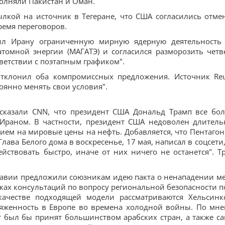
олняли Пакистан и Оман.
ылкой на источник в Тегеране, что США согласились отме
ремя переговоров.
ил Ирану ограниченную мирную ядерную деятельность
томной энергии (МАГАТЭ) и согласился разморозить четв
ветствии с поэтапным графиком".
отклонил оба компромиссных предложения. Источник Reu
оянно менять свои условия".
ссказали CNN, что президент США Дональд Трамп все бо
 Ираном. В частности, президент США недоволен длител
ием на мировые цены на нефть. Добавляется, что Пентагон
ава Белого дома в воскресенье, 17 мая, написал в соцсети,
йствовать быстро, иначе от них ничего не останется". Т
Аравии предложили союзникам идею пакта о ненападении м
ках консультаций по вопросу региональной безопасности п
ачестве подходящей модели рассматриваются Хельсинк
ряженность в Европе во времена холодной войны. По мн
т был бы принят большинством арабских стран, а также с