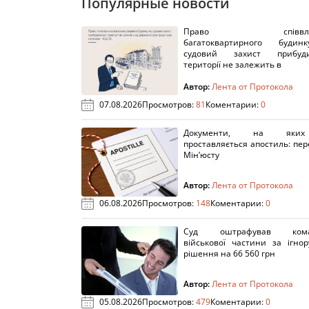
Популярные новости
Право співвлас
багатоквартирного буди
судовий захист прибуди
території не залежить в
Автор:
Лента от Протокола
07.08.2026
Просмотров:
81
Коментарии:
0
Документи, на яки
проставляється апостиль: пере
Мін’юсту
Автор:
Лента от Протокола
06.08.2026
Просмотров:
148
Коментарии:
0
Суд оштрафував кома
військової частини за ігно
рішення на 66 560 грн
Автор:
Лента от Протокола
05.08.2026
Просмотров:
479
Коментарии:
0