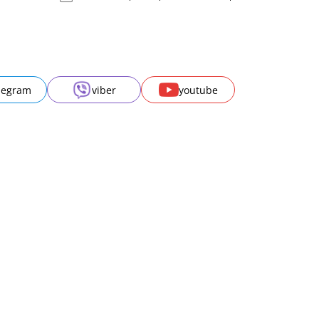
legram
viber
youtube