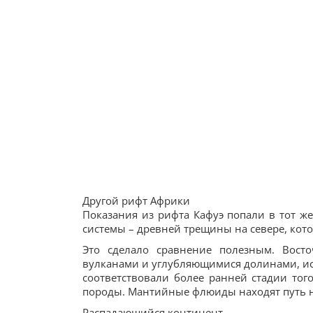
Другой рифт Африки
Показания из рифта Кафуэ попали в тот ж
системы – древней трещины на севере, кот
Это сделало сравнение полезным. Вос
вулканами и углубляющимися долинами, ис
соответствовали более ранней стадии тог
породы. Мантийные флюиды находят путь на
Распадающийся континент