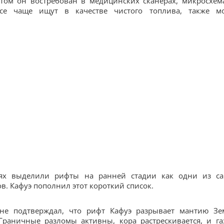
том он востребован в медицинских сканерах, микросхем
все чаще ищут в качестве чистого топлива, также м
иях выделили рифты на ранней стадии как одни из с
ов. Кафуэ пополнил этот короткий список.
не подтверждал, что рифт Кафуэ разрывает мантию Зе
Граничные разломы активны, кора растрескивается, и га