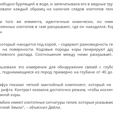
вободно бурлящий в воде, и запечатывала его в медные тру
овали каждый образец на наличие следов изотопов гел
и того же элемента, идентичные химически, но нем
енных изотопов в газе раскрывают, где он находился. Ко
ы.
который находится под корой, – содержит разновидность ге
ся на поверхности. Кодовые породы коры генерируют др
ктивного распада. Соотношение между ними раскрывает,
ьзовали это измерение для обнаружения связей с глуб
ы, поднимающиеся из пород примерно на глубине от 40 до
Кафуэ показал четкий мантийный компонент, который не
 рифта. Контраст оказался достаточно резким, чтобы исклю
мной коры.
амбии имеют изотопные сигнатуры гелия, которые указываю
нтией Земли", – объяснил Дейли.