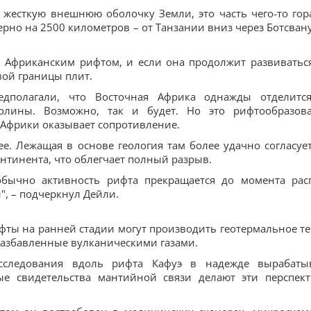
 жесткую внешнюю оболочку Земли, это часть чего-то гор
рно на 2500 километров – от Танзании вниз через Ботсвану
 Африканским рифтом, и если она продолжит развиваться
вой границы плит.
едполагали, что Восточная Африка однажды отделитс
олины. Возможно, так и будет. Но это рифтообразов
г Африки оказывает сопротивление.
е. Лежащая в основе геология там более удачно согласует
нтинента, что облегчает полный разрыв.
обычно активность рифта прекращается до момента рас
, – подчеркнул Дейли.
фты на ранней стадии могут производить геотермальное те
 разбавленные вулканическими газами.
сследования вдоль рифта Кафуэ в надежде вырабаты
ые свидетельства мантийной связи делают эти перспек