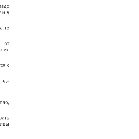
аздо
 и в
, то
я от
ание
ся с
пада
пло,
вать
тивы