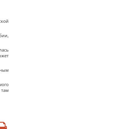
ской
бии,
лась
ожет
нным
мого
 там