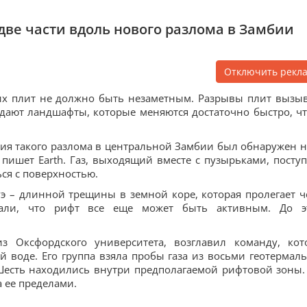
две части вдоль нового разлома в Замбии
Отключить рекл
их плит не должно быть незаметным. Разрывы плит вызы
здают ландшафты, которые меняются достаточно быстро, ч
я такого разлома в центральной Замбии был обнаружен н
 пишет Earth. Газ, выходящий вместе с пузырьками, поступ
ся с поверхностью.
 – длинной трещины в земной коре, которая пролегает ч
вали, что рифт все еще может быть активным. До э
 Оксфордского университета, возглавил команду, кот
й воде. Его группа взяла пробы газа из восьми геотермал
Шесть находились внутри предполагаемой рифтовой зоны.
 ее пределами.