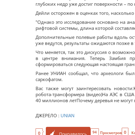
глубоких недр уже достиг поверхности – по
Дейли осторожен в оценках того, насколько
"Однако это исследование основано на ан
рифтовой системы, длина которой составляе
Дополнительные полевые работы вдоль ост
уже ведутся, результаты ожидаются позже в 
Что меняется, так это дискуссия о возмож
в центре внимания. Теперь Замбия пр
сформироваться следующая настоящая гран
Ранее УНИАН сообщал, что археологи бы
саркофагом.
Вас также могут заинтересовать новост
робота-трансформера (видео)На АЭС в США
40 миллионов летПочему деревья не могут 
ДЖЕРЕЛО :
UNIAN
0
94
0
Просмотров
К
Понравилось