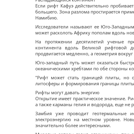
Если рифт Кафуэ действительно пробивает
большего. Зона разлома простирается приме
Намибию.
Исследователи называют ее Юго-Западным
может расколоть Африку пополам вдоль но
На протяжении десятилетий ученые пр
континента вдоль Великой рифтовой д
продвигается медленно, а геометрия вокру
Юго-западный путь может оказаться быстре
океаническими хребтами по обе стороны ко
"Рифт может стать границей плиты, но 
литосферы и формирования границы плиты"
Рифты могут давать энергию
Открытие имеет практическое значение. Ри
а также карманы гелия и водорода, еще не
Замбия уже проводит геотермальные и
электроэнергию на местном уровне. Нов
значительно более интересными.