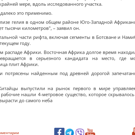
 крайней мере, вдоль исследованного участка.
 далеко это применимо.
ализе гелия в одном общем районе Юго-Западной Африкан
т тысячи километров", – заявил он.
альной части рифта, включая сегменты в Ботсване и Нами
текущем году.
ном распаде Африки. Восточная Африка долгое время находи
евращается в серьезного кандидата на место, где м
ица плит Африки.
ли потрясены найденным под древней дорогой запечата
и:Китайцы выпустили на рынок первого в мире управляе
 рабочие нашли 4-метровое существо, которое скрывалось
вырасти до самого неба
оментарии