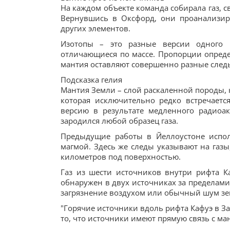
На каждом объекте команда собирала газ, с
Вернувшись в Оксфорд, они проанализир
других элементов.
Изотопы – это разные версии одного 
отличающиеся по массе. Пропорции определ
мантия оставляют совершенно разные след
Подсказка гелия
Мантия Земли – слой раскаленной породы, 
которая исключительно редко встречает
версию в результате медленного радиоа
зародился любой образец газа.
Предыдущие работы в Йеллоустоне испол
магмой. Здесь же следы указывают на газ
километров под поверхностью.
Газ из шести источников внутри рифта 
обнаружен в двух источниках за пределами
загрязнение воздухом или обычный шум зе
"Горячие источники вдоль рифта Кафуэ в З
то, что источники имеют прямую связь с ма