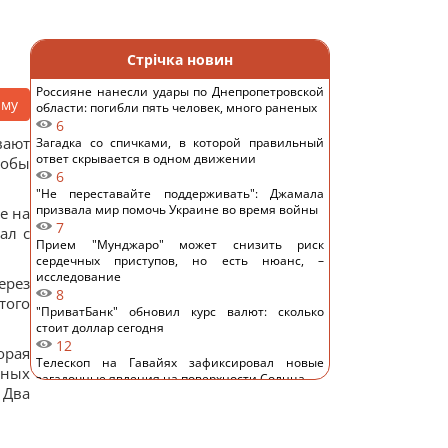
Стрічка новин
Россияне нанесли удары по Днепропетровской
аму
области: погибли пять человек, много раненых
6
вают
Загадка со спичками, в которой правильный
ответ скрывается в одном движении
тобы
6
"Не переставайте поддерживать": Джамала
призвала мир помочь Украине во время войны
е на
7
ал с
Прием "Мунджаро" может снизить риск
сердечных приступов, но есть нюанс, –
исследование
ерез
8
того
"ПриватБанк" обновил курс валют: сколько
стоит доллар сегодня
12
орая
Телескоп на Гавайях зафиксировал новые
ьных
загадочные явления на поверхности Солнца
 Два
10
Трамп "наехал" на Хегсета из-за острой
нехватки ракет для ПВО, – WP
11