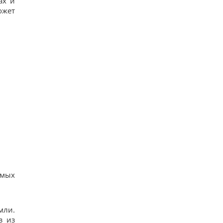
ах и
ожет
амых
мли.
з из