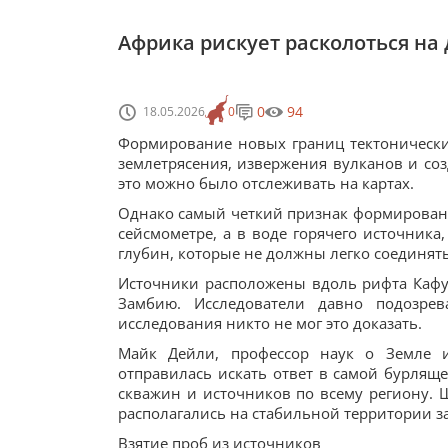
Африка рискует расколоться на 
0
94
18.05.2026
0
Формирование новых границ тектоническ
землетрясения, извержения вулканов и со
это можно было отслеживать на картах.
Однако самый четкий признак формировани
сейсмометре, а в воде горячего источника,
глубин, которые не должны легко соединять
Источники расположены вдоль рифта Кафуэ
Замбию. Исследователи давно подозре
исследования никто не мог это доказать.
Майк Дейли, профессор наук о Земле из
отправилась искать ответ в самой бурляще
скважин и источников по всему региону. 
располагались на стабильной территории за
Взятие проб из источников