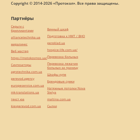
Copyright © 2014-2026 «Протокол». Все права защищены.
Партнёры
Серьги с
Винный шкаф
бриллиантами
Подготовка к НМТ / ВНО
alliancetechnika.ua
pereklad.ua
миралинкс
hospice-life.com.ua/
Веб мастер
Перевозка больных
https://motokosmos.ua/
Перевозка лежачих
Синтезаторы
больных за границу
agrotechnika.com.ua
Шкафы купе
perevod.agency
Брендовые сумки
europeservice.com.ua
Натяжные потолки Nova
mk-translations.ua
Stelya
текст юа
maltina.com.ua
kievperevod.com.ua
Cылки