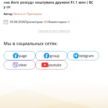
«на його розсуд» коштувала дружині $1,1 млн ( ВС
у сп
Автор:
Лента от Протокола
05.08.2026
Просмотров:
600
Коментарии:
0
Смотреть все новости
Мы в социальных сетях:
page
group
telegram
viber
youtube