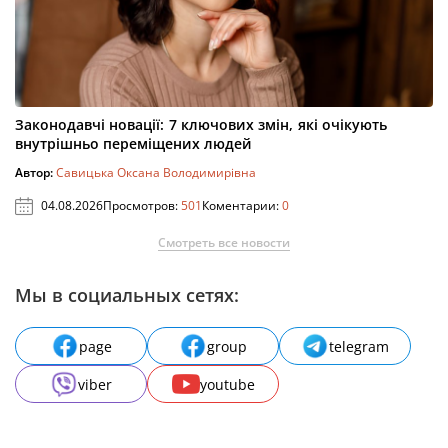
Законодавчі новації: 7 ключових змін, які очікують
внутрішньо переміщених людей
Автор:
Савицька Оксана Володимирівна
04.08.2026
Просмотров:
501
Коментарии:
0
Смотреть все новости
Мы в социальных сетях:
page
group
telegram
viber
youtube