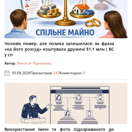
Чоловік помер, але позика залишилася: як фраза
«на його розсуд» коштувала дружині $1,1 млн ( ВС
у сп
Автор:
Лента от Протокола
05.08.2026
Просмотров:
243
Коментарии:
0
Використання імені та фото підозрюваного до