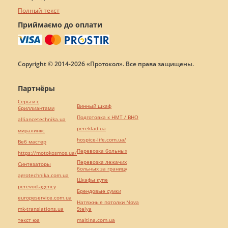
Полный текст
Приймаємо до оплати
Copyright © 2014-2026 «Протокол». Все права защищены.
Партнёры
Серьги с
Винный шкаф
бриллиантами
Подготовка к НМТ / ВНО
alliancetechnika.ua
pereklad.ua
миралинкс
hospice-life.com.ua/
Веб мастер
Перевозка больных
https://motokosmos.ua/
Перевозка лежачих
Синтезаторы
больных за границу
agrotechnika.com.ua
Шкафы купе
perevod.agency
Брендовые сумки
europeservice.com.ua
Натяжные потолки Nova
mk-translations.ua
Stelya
текст юа
maltina.com.ua