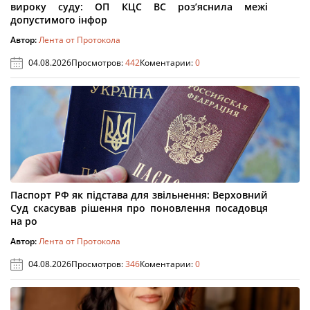
вироку суду: ОП КЦС ВС роз’яснила межі
допустимого інфор
Автор:
Лента от Протокола
04.08.2026
Просмотров:
442
Коментарии:
0
Паспорт РФ як підстава для звільнення: Верховний
Суд скасував рішення про поновлення посадовця
на ро
Автор:
Лента от Протокола
04.08.2026
Просмотров:
346
Коментарии:
0