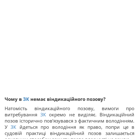
Чому в
ЗК
немає віндикаційного позову?
Натомість віндикаційного позову, вимоги про
витребування
ЗК
окремо не виділяє. Віндикаційний
позов історично пов’язувався з фактичним володінням.
У
ЗК
йдеться про володіння як право, попри це в
судовій практиці віндикаційний позов залишається