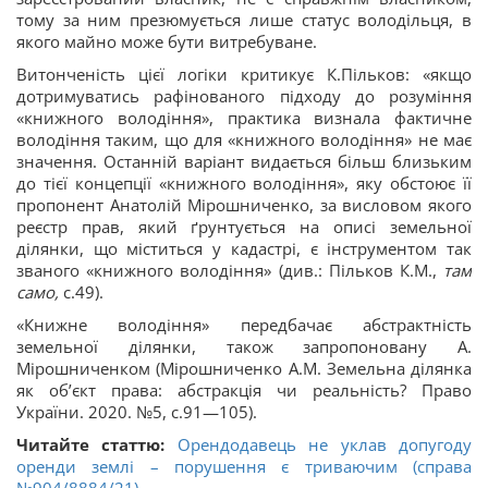
тому за ним презюмується лише статус володільця, в
якого майно може бути витребуване.
Витонченість цієї логіки критикує К.Пільков: «якщо
дотримуватись рафінованого підходу до розуміння
«книжного володіння», практика визнала фактичне
володіння таким, що для «книжного володіння» не має
значення. Останній варіант видається більш близьким
до тієї концепції «книжного володіння», яку обстоює її
пропонент Анатолій Мірошниченко, за висловом якого
реєстр прав, який ґрунтується на описі земельної
ділянки, що міститься у кадастрі, є інструментом так
званого «книжного володіння» (див.: Пільков К.М.,
там
само,
с.49).
«Книжне володіння» передбачає абстрактність
земельної ділянки, також запропоновану А.
Мірошниченком (Мірошниченко А.М. Земельна ділянка
як об’єкт права: абстракція чи реальність? Право
України. 2020. №5, с.91—105).
Читайте статтю:
Орендодавець не уклав допугоду
оренди землі – порушення є триваючим (справа
№904/8884/21)