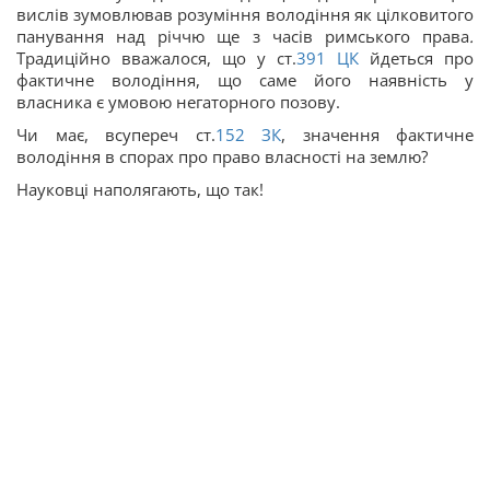
вислів зумовлював розуміння володіння як цілковитого
панування над річчю ще з часів римського права
.
Традиційно вважалося, що у ст.
391
ЦК
йдеться про
фактичне володіння, що саме його наявність у
власника є умовою негаторного позову.
Чи має, всупереч ст.
152
ЗК
, значення фактичне
володіння в спорах про право власності на землю?
Науковці наполягають, що так!