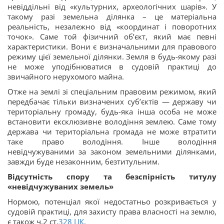
невіддільні від «культурних, археологічних шарів». У
такому разі земельна ділянка – це матеріальна
реальність, незалежно від «координат і поворотних
точок». Саме той фізичний об’єкт, який має певні
характеристики. Вони є визначальними для правового
режиму цієї земельної ділянки. Земля в будь-якому разі
не може уподібнюватися в судовій практиці до
звичайного нерухомого майна.
Отже на землі зі спеціальним правовим режимом, який
передбачає тільки визначених суб’єктів — державу чи
територіальну громаду, будь-яка інша особа не може
встановити ексклюзивне володіння землею. Саме тому
держава чи територіальна громада не може втратити
таке право володіння. Інше володіння
невідчужуваними за законом земельними ділянками,
завжди буде незаконним, безтитульним.
Відсутність спору та безспірність титулу
«невідчужуваних земель»
Нормою, потенціал якої недостатньо розкривається у
судовій практиці, для захисту права власності на землю,
є також ч.2 ст.
328
ЦК
.