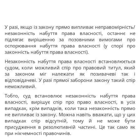
У разі, якщо із закону прямо випливає неправомірність/
незаконність набуття права власності, останнє не
підлягає вирішенню за позовними вимогами про
оспорювання набуття права власності (у спорі про
законність набуття права власності).
Незаконність набуття права власності встановлюється
судом, коли можливий спір про правовий титул, який
за законом міг належати як позивачеві так і
відповідачеві. У разі прямої заборони закону такий спір
неможливий.
Тобто, суд встановлює незаконність набуття права
власності, вирішує спір про право власності, в усіх
випадках, крім випадків, коли така незаконність прямо
не випливає із закону. Можна навіть вважати, що у цих
випадках спір відсутній
,
тому й не може бути
присудження в резолютивній частині. Це так само як
при нікчемності правочинів.