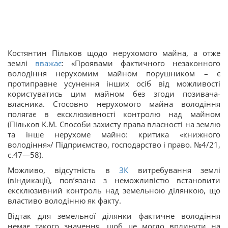
Костянтин Пільков щодо нерухомого майна, а отже
землі
вважає
: «Проявами фактичного незаконного
володіння нерухомим майном порушником – є
протиправне усунення інших осіб від можливості
користуватись цим майном без згоди позивача-
власника. Стосовно нерухомого майна володіння
полягає в ексклюзивності контролю над майном
(Пільков К.М. Способи захисту права власності на землю
та інше нерухоме майно: критика «книжного
володіння»/ Підприємство, господарство і право. №4/21,
с.47—58).
Можливо, відсутність в
ЗК
витребування землі
(віндикації), пов’язана з неможливістю встановити
ексклюзивний контроль над земельною ділянкою, що
властиво володінню як факту.
Відтак для земельної ділянки фактичне володіння
немає такого значення, щоб це могло вплинути на