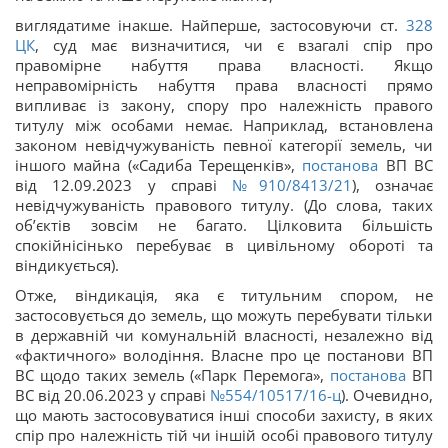
виглядатиме інакше. Найперше, застосовуючи ст.
328
ЦК
, суд має визначитися, чи є взагалі спір про
правомірне набуття права власності. Якщо
неправомірність набуття права власності прямо
випливає із закону, спору про належність правого
титулу між особами немає. Наприклад, встановлена
законом невідчужуваність певної категорії земель, чи
іншого майна («Садиба Терещенків»,
постанова
ВП ВС
від 12.09.2023 у справі
№910/8413/21
), означає
невідчужуваність правового титулу. (До слова, таких
об’єктів зовсім не багато. Цілковита більшість
спокійнісінько перебуває в цивільному обороті та
віндикується).
Отже, віндикація, яка є титульним спором, не
застосовується до земель, що можуть перебувати тільки
в державній чи комунальній власності, незалежно від
«фактичного» володіння. Власне про це постанови ВП
ВС щодо таких земель («Парк Перемога»,
постанова
ВП
ВС від 20.06.2023 у справі
№554/10517/16-ц
). Очевидно,
що мають застосовуватися інші способи захисту, в яких
спір про належність тій чи іншій особі правового титулу