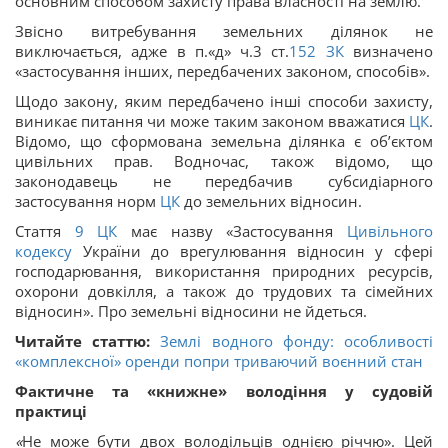
основним способом захисту права власності на землю.
Звісно витребування земельних ділянок не
виключається, адже в п.«д» ч.3 ст.
152
ЗК
визначено
«застосування інших, передбачених законом, способів».
Щодо закону, яким передбачено інші способи захисту,
виникає питання чи може таким законом вважатися
ЦК
.
Відомо, що сформована земельна ділянка є об’єктом
цивільних прав. Водночас, також відомо, що
законодавець не передбачив субсидіарного
застосування норм
ЦК
до земельних відносин.
Стаття
9
ЦК
має назву «Застосування
Цивільного
кодексу
України до врегулювання відносин у сфері
господарювання, використання природних ресурсів,
охорони довкілля, а також до трудових та сімейних
відносин». Про земельні відносини не йдеться.
Читайте статтю:
Землі водного фонду: особливості
«комплексної» оренди попри триваючий воєнний стан
Фактичне та «книжне» володіння у судовій
практиці
«
Не може бути двох володільців однією річчю». Цей