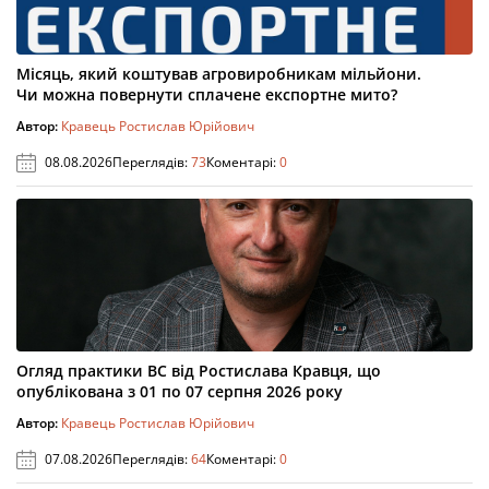
Місяць, який коштував агровиробникам мільйони.
Чи можна повернути сплачене експортне мито?
Автор:
Кравець Ростислав Юрійович
08.08.2026
Переглядів:
73
Коментарі:
0
Огляд практики ВС від Ростислава Кравця, що
опублікована з 01 по 07 серпня 2026 року
Автор:
Кравець Ростислав Юрійович
07.08.2026
Переглядів:
64
Коментарі:
0