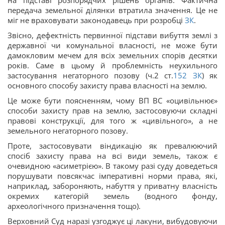
передача земельної ділянки втратила значення. Це не
міг не враховувати законодавець при розробці
ЗК
.
Звісно, дефектність первинної підстави вибуття землі з
державної чи комунальної власності, не може бути
дамокловим мечем для всіх земельних спорів десятки
років. Саме в цьому й проблемність неухильного
застосування негаторного позову (ч.2 ст.
152
ЗК
) як
основного способу захисту права власності на землю.
Це може бути поясненням, чому ВП ВС «оцивільнює»
способи захисту прав на землю, застосовуючи складні
правові конструкції, для того ж «цивільного», а не
земельного негаторного позову.
Проте, застосовувати віндикацію як превалюючий
спосіб захисту права на всі види земель, також є
очевидною «асиметрією». В такому разі суду доведеться
порушувати повсякчас імперативні норми права, які,
наприклад, забороняють, набуття у приватну власність
окремих категорій земель (водного фонду,
археологічного призначення тощо).
Верховний Суд наразі узгоджує ці лакуни, вибудовуючи