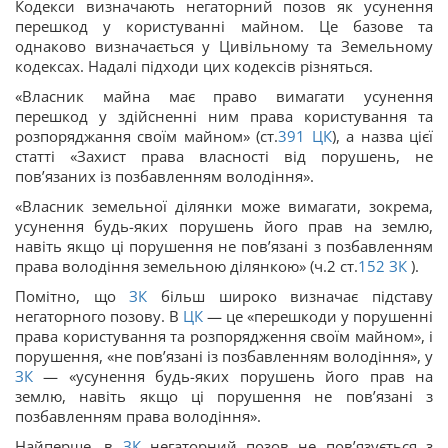
Кодекси визначають негаторний позов як усунення
перешкод у користуванні майном. Це базове та
однаково визначається у Цивільному та Земельному
кодексах. Надалі підходи цих кодексів різняться.
«Власник майна має право вимагати усунення
перешкод у здійсненні ним права користування та
розпоряджання своїм майном» (ст.
391
ЦК
), а назва цієї
статті «Захист права власності від порушень, не
пов’язаних із позбавленням володіння».
«Власник земельної ділянки може вимагати, зокрема,
усунення будь-яких порушень його прав на землю,
навіть якщо ці порушення не пов’язані з позбавленням
права володіння земельною ділянкою» (ч.2 ст.
152
ЗК
).
Помітно, що
ЗК
більш широко визначає підставу
негаторного позову. В
ЦК
— це «перешкоди у порушенні
права користування та розпорядження своїм майном», і
порушення, «не пов’язані із позбавленням володіння», у
ЗК
— «усунення будь-яких порушень його прав на
землю, навіть якщо ці порушення не пов’язані з
позбавленням права володіння».
Найперше, в
ЗК
негаторний позов не пов’язується з