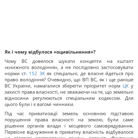
Як і чому відбулося «оцивільнення»?
Чому ВС довелося шукати концепти на кшталт
«книжного володіння», а не послідовно застосовувати
норми ст.
152
ЗК
як спеціальні, де власне йдеться про
право володіння? Очевидно, що ВП ВС, як і ще раніше
ВС України, намагалися зберегти пріоритет норм
ЦК
у
захисті права власності, не зважаючи на те, що земельні
відносини регулюються спеціальним кодексом. Для
цього були і є вагомі чинники.
Під час приватизації земель основною підставою
порушення права власності на землю, були саме
рішення органів влади і місцевого самоврядування.
Первісне відчуження в приватну власність відбувалося
на підставі розпорядчих рішень органів. Фактична