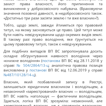
захист права власності, його припинення та
виникнення у добросовісного набувача. (Враховуючи
значення позовної давності, в недобросовісного також.
«Достатньо три рази засіяти землю і ти вже власник»?).
Тобто, щодо землі, завжди йтиметься про правовий
титул, на якому засновується це право. Цей титул може
бути навіть невідчужуваним щодо окремих видів землі.
В такому разі право володіння, яке ґрунтується на
цьому правовому титулі, також є невідчужуваним.
Для подібних випадків ВП ВС запропонувала досить
складне обґрунтування наявності володіння через
«книжне володіння» (
постанова
ВП ВС від 28.11.2018 у
справі
№ 504/2864/13-ц
; аналогічна правова позиція
висловлена у
постанові
ВП ВС від 12.06.2019 у справі
№487/10128/14-ц
).
Власник, який позбавлений запису в Реєстрі,
залишається юридичним власником і володільцем, а
незаконний «зареєстрований» власник — володільцем,
ВП ВС навіть наголошує — фактичним володільцем.
Здається, логіка ВП ВС зрозуміла: незаконний, але
зареєстрований власник, не є справжнім власником,