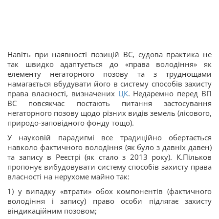
Навіть при наявності позицій ВС, судова практика не
так швидко адаптується до «права володіння» як
елементу негаторного позову та з труднощами
намагається вбудувати його в систему способів захисту
права власності, визначених
ЦК
. Недаремно перед ВП
ВС повсякчас постають питання застосування
негаторного позову щодо різних видів земель (лісового,
природо-заповідного фонду тощо).
У науковій парадигмі все традиційно обертається
навколо фактичного володіння (як було з давніх давен)
та запису в Реєстрі (як стало з 2013 року). К.Пільков
пропонує вибудовувати систему способів захисту права
власності на нерухоме майно так:
1) у випадку «втрати» обох компонентів (фактичного
володіння і запису) право особи підлягає захисту
віндикаційним позовом;