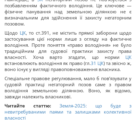
позбавленням фактичного володіння. Це ключове —
фізичне панування над земельною ділянкою не є
визначальним для здійснення її захисту негаторним
позовом.
Щодо
ЦК
, то ст.391, не містить прямої заборони щодо
застосування цієї норми лише з огляду на фактичне
володіння. Проте поняття «право володіння» не було
традиційним для судової практики захисту права
власності. Хоча варто згадати, що норми
ЦК
встановлюють володіння як право (гл.
31
ЦК
) та звісно ж,
воно існує у вигляді правоповноваження власника.
Спеціальне правове регулювання, мало б пов’язувати у
судовій практиці негаторний позов саме з правом
володіння земельною ділянкою. Воно, як відомо,
завжди належить власникові.
Читайте статтю:
Земля-2025: що буде з
невитребуваними паями та залишками колективної
власності