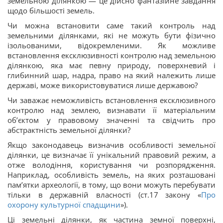
земельною ділянкою — це дійсно фантазійне завдання
щодо більшості земель.
Чи можна встановити саме такий контроль над
земельними ділянками, які не можуть бути фізично
ізольованими, відокремленими. Як можливе
встановлення ексклюзивності контролю над земельною
ділянкою, яка має певну природу, поверхневий і
глибинний шар, надра, право на який належить лише
державі, може використовуватися лише державою?
Чи заважає неможливість встановлення ексклюзивного
контролю над землею, визнавати її матеріальним
об’єктом у правовому значенні та свідчить про
абстрактність земельної ділянки?
Якщо законодавець визначив особливості земельної
ділянки, це визначає її унікальний правовий режим, а
отже володіння, користування чи розпорядження.
Наприклад, особливість земель, на яких розташовані
пам’ятки археології, в тому, що вони можуть перебувати
тільки в державній власності (ст.17 закону «
Про
охорону культурної спадщини
»).
Ці земельні ділянки, як частина земної поверхні,