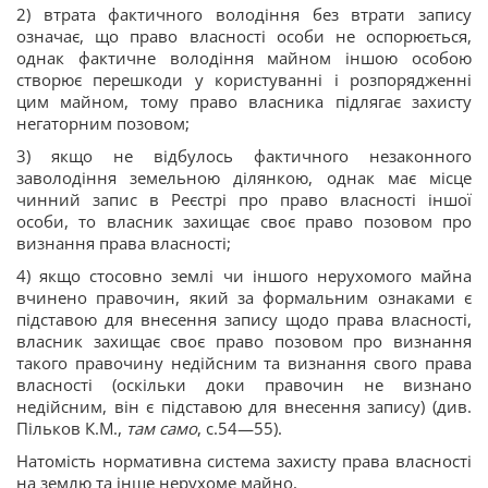
2) втрата фактичного володіння без втрати запису
означає, що право власності особи не оспорюється,
однак фактичне володіння майном іншою особою
створює перешкоди у користуванні і розпорядженні
цим майном, тому право власника підлягає захисту
негаторним позовом;
3) якщо не відбулось фактичного незаконного
заволодіння земельною ділянкою, однак має місце
чинний запис в Реєстрі про право власності іншої
особи, то власник захищає своє право позовом про
визнання права власності;
4) якщо стосовно землі чи іншого нерухомого майна
вчинено правочин, який за формальним ознаками є
підставою для внесення запису щодо права власності,
власник захищає своє право позовом про визнання
такого правочину недійсним та визнання свого права
власності (оскільки доки правочин не визнано
недійсним, він є підставою для внесення запису) (див.
Пільков К.М.,
там само
, с.54—55).
Натомість нормативна система захисту права власності
на землю та інше нерухоме майно,