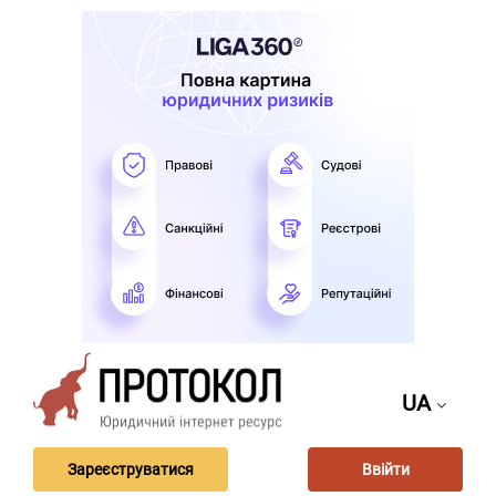
UA
Зареєструватися
Ввійти