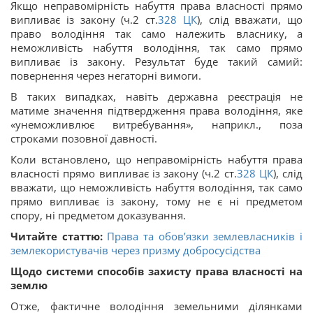
Якщо неправомірність набуття права власності прямо
випливає із закону (ч.2 ст.
328
ЦК
), слід вважати, що
право володіння так само належить власнику, а
неможливість набуття володіння, так само прямо
випливає із закону. Результат буде такий самий:
повернення через негаторні вимоги.
В таких випадках, навіть державна реєстрація не
матиме значення підтвердження права володіння, яке
«унеможливлює витребування», наприкл., поза
строками позовної давності.
Коли встановлено, що неправомірність набуття права
власності прямо випливає із закону (ч.2 ст.
328
ЦК
), слід
вважати, що неможливість набуття володіння, так само
прямо випливає із закону, тому не є ні предметом
спору, ні предметом доказування.
Читайте статтю:
Права та обов’язки землевласників і
землекористувачів через призму добросусідства
Щодо системи способів захисту права власності на
землю
Отже, фактичне володіння земельними ділянками