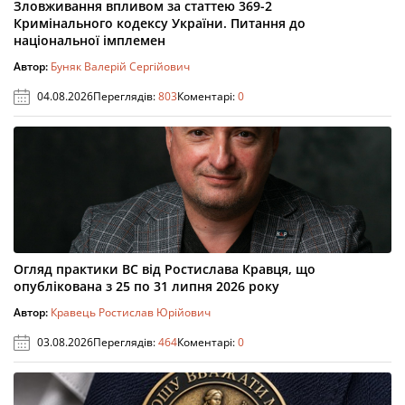
Зловживання впливом за статтею 369-2
Кримінального кодексу України. Питання до
національної імплемен
Автор:
Буняк Валерій Сергійович
04.08.2026
Переглядів:
803
Коментарі:
0
Огляд практики ВС від Ростислава Кравця, що
опублікована з 25 по 31 липня 2026 року
Автор:
Кравець Ростислав Юрійович
03.08.2026
Переглядів:
464
Коментарі:
0