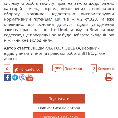
систему способів захисту прав на землю щодо різних
категорій земель, зокрема, виключених з цивільного
обороту, можливо недостатньо використовуючи
нормативний потенціал
ЦК
, тієї ж ч.2 ст.328. Та вже
очевидно, що основна дискусія щодо узгодження
захисту права власності в Цивільному та Земельному
кодексах, ще попереду і вона буде набагато складнішою
ніж «книжне володіння».
Автор статті:
ЛЮДМИЛА КОЗЛОВСЬКА, керівник
відділу аналітичної та правової роботи ВП ВС, д.ю.н.,
доцент
0
2088
0
Переглядів
Коментарі
Сподобалося
Подякувати
Підписатися на автора
Відключити рекламу