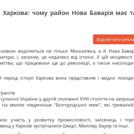
 Харкова: чому район Нова Баварія має т
Відключити рекл
азвою виділяється не тільки Москалівка, а й Нова Бавар
атори, і, загалом, це недалеко від істини. У цій місцевості
ємства, що працювали ще до революції, а також насолоди
 період історії Харкова вона представляє і звідки походит
грантів
 сучасної України у другій половині XVIII століття на запрош
ли на землях південніше "Бєлгородської межі", які тривалий
и участь у розвитку промисловості, залізниць і торгі
ищ у Харкові зустрічалися Шмідт, Мюллер, Бауер та інші.