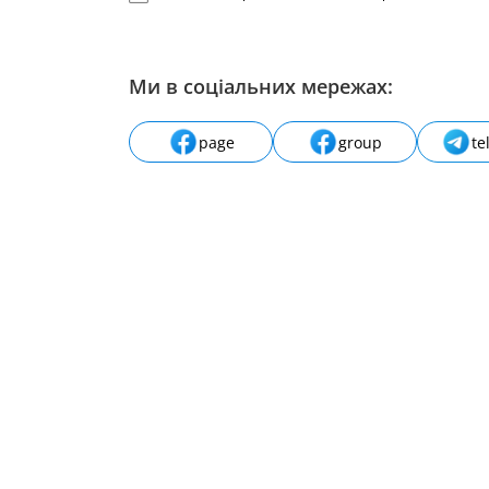
Ми в соціальних мережах:
page
group
te