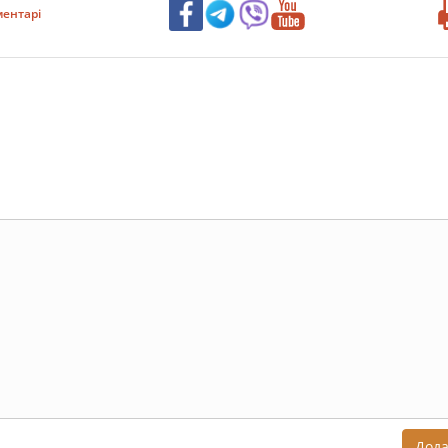
ентарі
Дод