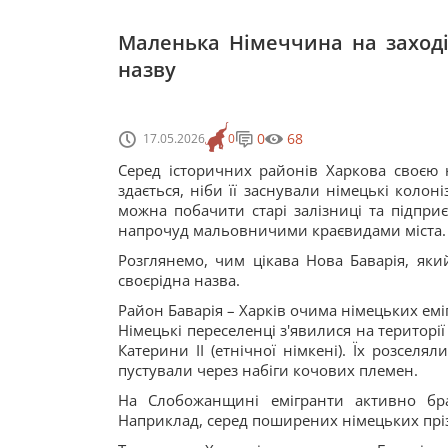
Маленька Німеччина на заході
назву
0
68
17.05.2026
0
Серед історичних районів Харкова своєю н
здається, ніби її заснували німецькі колоніз
можна побачити старі залізниці та підпри
напрочуд мальовничими краєвидами міста.
Розглянемо, чим цікава Нова Баварія, який
своєрідна назва.
Район Баварія – Харків очима німецьких емі
Німецькі переселенці з'явилися на території
Катерини II (етнічної німкені). Їх розселя
пустували через набіги кочових племен.
На Слобожанщині емігранти активно брал
Наприклад, серед поширених німецьких прізв