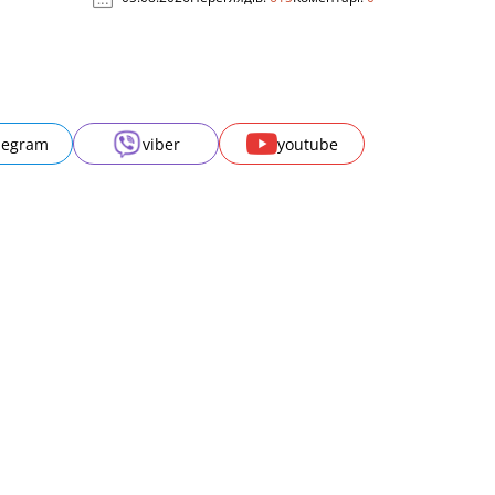
legram
viber
youtube