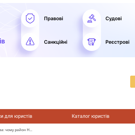
си для юристів
Каталог юристів
а: чому район Н...