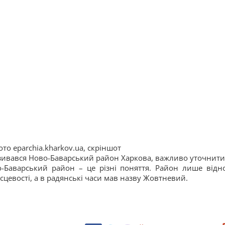
то eparchia.kharkov.ua, скріншот
називався Ново-Баварський район Харкова, важливо уточнити
во-Баварський район – це різні поняття. Район лише відн
сцевості, а в радянські часи мав назву Жовтневий.