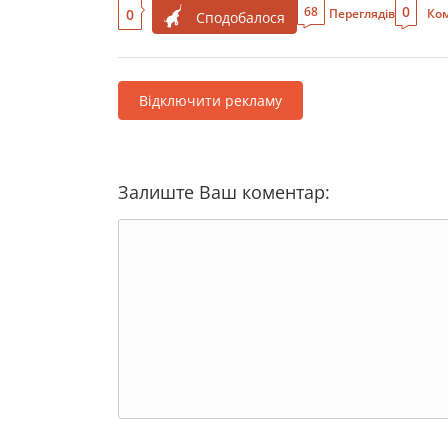
0
68
0
Переглядів
Ком
Сподобалося
Відключити рекламу
Залиште Ваш коментар: