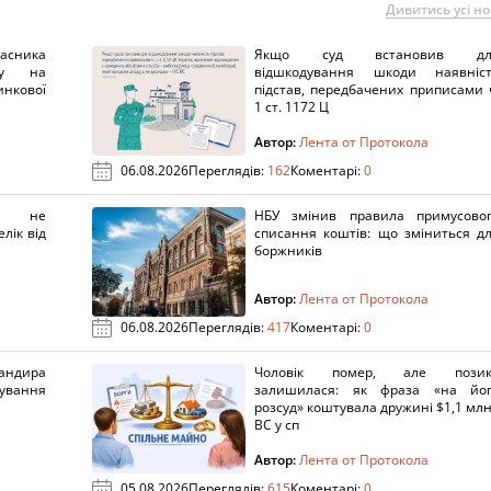
Дивитись усі н
ника
Якщо суд встановив дл
нку на
відшкодування шкоди наявніс
нкової
підстав, передбачених приписами 
1 ст. 1172 Ц
Автор:
Лента от Протокола
06.08.2026
Переглядів:
162
Коментарі:
0
х не
НБУ змінив правила примусово
лік від
списання коштів: що зміниться д
боржників
Автор:
Лента от Протокола
06.08.2026
Переглядів:
417
Коментарі:
0
ндира
Чоловік помер, але позик
рування
залишилася: як фраза «на йо
розсуд» коштувала дружині $1,1 млн
ВС у сп
Автор:
Лента от Протокола
05.08.2026
Переглядів:
615
Коментарі:
0