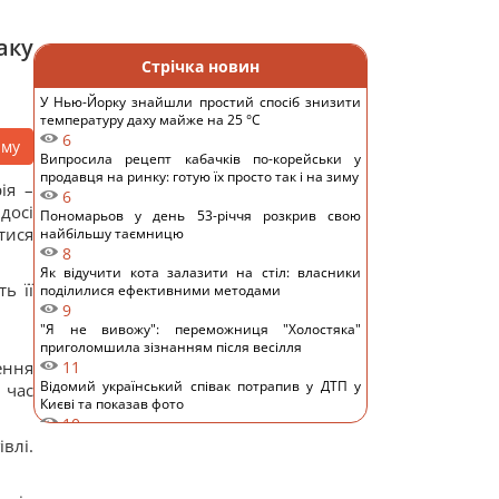
аку
Стрічка новин
У Нью-Йорку знайшли простий спосіб знизити
температуру даху майже на 25 °C
6
аму
Випросила рецепт кабачків по-корейськи у
продавця на ринку: готую їх просто так і на зиму
ія –
6
 досі
Пономарьов у день 53-річчя розкрив свою
тися
найбільшу таємницю
8
Як відучити кота залазити на стіл: власники
ь її
поділилися ефективними методами
9
"Я не вивожу": переможниця "Холостяка"
приголомшила зізнанням після весілля
ення
11
Відомий український співак потрапив у ДТП у
 час
Києві та показав фото
10
Основний напрямок – Одещина: у Повітряних
влі.
силах розкрили деталі російської атаки
11