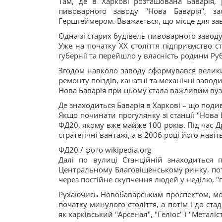
Там, де в Харкові розташована Баварія,
пивоварного заводу "Нова Баварія", 
Гершгеймером. Вважається, що місце для зав
Одна зі старих будівель пивоварного заводу 
Уже на початку XX століття підприємство 
губернії та перейшло у власність родини Ру
Згодом навколо заводу сформувався велики
ремонту поїздів, канатні та механічні заводи
Нова Баварія при цьому стала важливим вуз
Де знаходиться Баварія в Харкові – що поди
Якщо починати прогулянку зі станції "Нова 
ФД20, якому вже майже 100 років. Під час Д
стратегічні вантажі, а в 2006 році його нав
ФД20 / фото wikipedia.org
Далі по вулиці Станційній знаходиться
Центральному Благовіщенському ринку, пот
через постійне скупчення людей у неділю, "
Рухаючись Новобаварським проспектом, мож
початку минулого століття, а потім і до ст
як харківський "Арсенал", "Геліос" і "Металіст