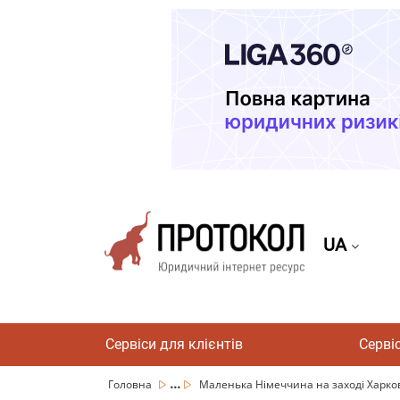
UA
Сервіси для клієнтів
Серві
...
Головна
Маленька Німеччина на заході Харков