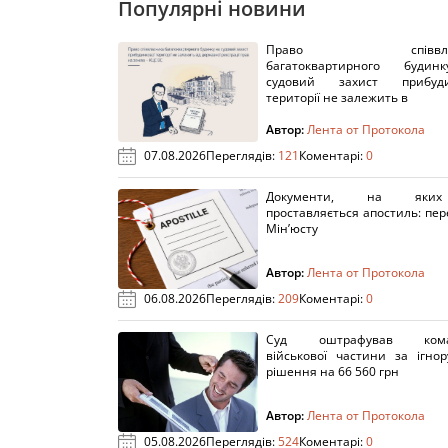
Популярні новини
Право співвлас
багатоквартирного буди
судовий захист прибуди
території не залежить в
Автор:
Лента от Протокола
07.08.2026
Переглядів:
121
Коментарі:
0
Документи, на яки
проставляється апостиль: пере
Мін’юсту
Автор:
Лента от Протокола
06.08.2026
Переглядів:
209
Коментарі:
0
Суд оштрафував кома
військової частини за ігно
рішення на 66 560 грн
Автор:
Лента от Протокола
05.08.2026
Переглядів:
524
Коментарі:
0