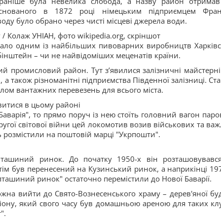
 раніше була невелика слобода, а назву район отримав
заснованого в 1872 році німецьким підприємцем Фра
оду було обрано через чисті місцеві джерела води.
/ Колаж УНІАН, фото wikipedia.org, скріншот
стало одним із найбільших пивоварних виробництв Харківс
бінштейн – чи не найвідоміших меценатів країни.
й промисловий район. Тут з’явилися залізничні майстерні
, а також різноманітні підприємства Південної залізниці. Ст
лом вантажних перевезень для всього міста.
витися в цьому районі
Баварія", то прямо поруч із нею стоїть головний вагон паро
ругої світової війни цей локомотив возив військових та важ
іть розмістили на поштовій марці "Укрпошти".
 пташиний ринок. До початку 1950-х він розташовувавс
ім був перенесений на Кузинський ринок, а наприкінці 197
пташиний ринок" остаточно перемістили до Нової Баварії.
на вийти до Свято-Вознесенського храму – дерев'яної буд
адіону, який свого часу був домашньою ареною для таких клу
".