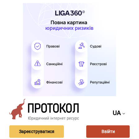
UA
Зареєструватися
Ввійти