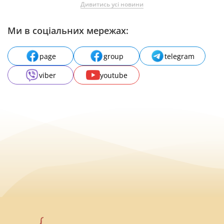
Дивитись усі новини
Ми в соціальних мережах:
page
group
telegram
viber
youtube