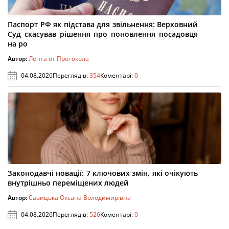
Паспорт РФ як підстава для звільнення: Верховний
Суд скасував рішення про поновлення посадовця
на ро
Автор:
Лента от Протокола
04.08.2026
Переглядів:
354
Коментарі:
0
Законодавчі новації: 7 ключових змін, які очікують
внутрішньо переміщених людей
Автор:
Савицька Оксана Володимирівна
04.08.2026
Переглядів:
526
Коментарі:
0