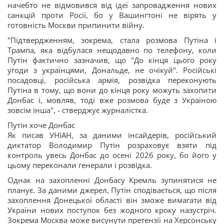
начебто не відмовився від ідеї запровадження нових
санкцій проти Росії, бо у Вашингтоні не вірять у
готовність Москви припинити війну.
"Підтвердженням, зокрема, стала розмова Путіна і
Трампа, яка відбулася нещодавно по телефону, коли
Путін фактично зазначив, що "До кінця цього року
угоди з українцями, Дональде, не очікуй". Російські
посадовці, російська армія, розвідка переконують
Путіна в тому, що вони до кінця року можуть захопити
Донбас і, мовляв, тоді вже розмова буде з Україною
зовсім інша", - стверджує журналістка.
Путін хоче Донбас
Як писав УНІАН, за даними інсайдерів, російський
диктатор Володимир Путін розраховує взяти під
контроль увесь Донбас до осені 2026 року, бо його у
цьому переконали генерали і розвідка.
Однак на захопленні Донбасу Кремль зупинятися не
планує. За даними джерел, Путін сподівається, що після
захоплення Донецької області він зможе вимагати від
України нових поступок без жодного кроку назустріч.
Зокрема Москва може висунути претензії на Херсонську