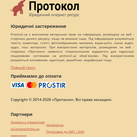
Юридичні застереження
Protocol.ua є власником авторських прав на інформацію, розміщену на веб -
сторінках даного ресурсу, якщо не вказано інше. Під інформацією розуміються
тексти, коментарі, статті, фотозображення, малюнки, ящик-шота, скани, відео,
аудіо, інші матеріали. При використанні матеріалів, розміщених на веб -
сторінках «Протокол» наявність гіперпосилання відкритого для індексації
пошуковими системами на protocol.ua обов`язкове. Під використанням
розуміється копіювання, адаптація, рерайтинг, модифікація тощо.
Повний текст
Приймаємо до оплати
Copyright © 2014-2026 «Протокол». Всі права захищені.
Партнери
Сережки з діамантами
pereklad.ua
alliancetechnika.ua
Підготовка до НМТ / ЗНО
миралинкс