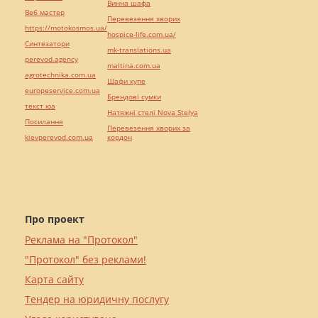
Винна шафа
Веб мастер
Перевезення хворих
https://motokosmos.ua/
hospice-life.com.ua/
Синтезатори
mk-translations.ua
perevod.agency
maltina.com.ua
agrotechnika.com.ua
Шафи купе
europeservice.com.ua
Брендові сумки
текст юа
Натяжні стелі Nova Stelya
Посилання
Перевезення хворих за
kievperevod.com.ua
кордон
Про проект
Реклама на "Протокол"
"Протокол" без реклами!
Карта сайту
Тендер на юридичну послугу