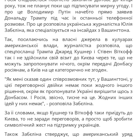
року, тож не планує поки що підписувати мирну угоду. І
про це Володимир Путін начебто прямо заявив
Дональду Трампу під час їх останньої телефонної
розмови. Про це розповіла українська журналістка Юлія
Забєліна, яка спеціалізується на інсайдах з Вашингтона.
Так, посилаючись на власні джерела в кулуарах
американської влади, журналістка розповіла, що
спецпосланці Трампа Джаред Кушнер і Стівен Віткофф
так і не здійснили свій візит до Києва через те, що не
можуть запропонувати нічого, окрім передачі Донбасу
росіянам, а Київ на це категорично не згоден.
"Як мені сказав один співрозмовник тут, у Вашингтоні, у
цієї переговорної двійки немає поки жодного іншого
рішення, окрім як пропонувати Україні вирішити щось з
Донбасом. І Росія, звісно, тисне на це. Жодних інших
ідей у них немає", - розповіла Забєліна.
За її словами, якщо Кушнер та Віткофф таки приїдуть до
Києва, то не заради переговорів, а просто щоб зробити
символічний жест на підтримку українців.
Також Забєліна стверджує, що американський уряд