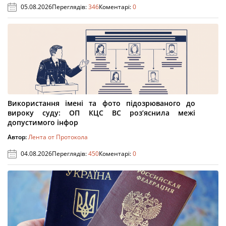
05.08.2026
Переглядів:
346
Коментарі:
0
Використання імені та фото підозрюваного до
вироку суду: ОП КЦС ВС роз’яснила межі
допустимого інфор
Автор:
Лента от Протокола
04.08.2026
Переглядів:
450
Коментарі:
0