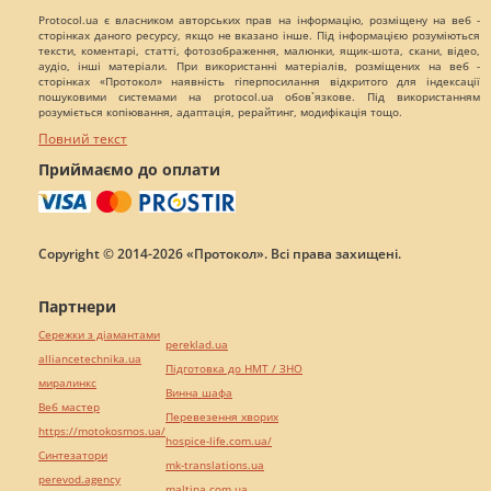
Protocol.ua є власником авторських прав на інформацію, розміщену на веб -
сторінках даного ресурсу, якщо не вказано інше. Під інформацією розуміються
тексти, коментарі, статті, фотозображення, малюнки, ящик-шота, скани, відео,
аудіо, інші матеріали. При використанні матеріалів, розміщених на веб -
сторінках «Протокол» наявність гіперпосилання відкритого для індексації
пошуковими системами на protocol.ua обов`язкове. Під використанням
розуміється копіювання, адаптація, рерайтинг, модифікація тощо.
Повний текст
Приймаємо до оплати
Copyright © 2014-2026 «Протокол». Всі права захищені.
Партнери
Сережки з діамантами
pereklad.ua
alliancetechnika.ua
Підготовка до НМТ / ЗНО
миралинкс
Винна шафа
Веб мастер
Перевезення хворих
https://motokosmos.ua/
hospice-life.com.ua/
Синтезатори
mk-translations.ua
perevod.agency
maltina.com.ua