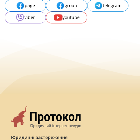
page
group
telegram
viber
youtube
Юридичні застереження