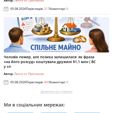
Автор:
Лента от Протокола
05.08.2026
Переглядів:
517
Коментарі:
0
Чоловік помер, але позика залишилася: як фраза
«на його розсуд» коштувала дружині $1,1 млн ( ВС
у сп
Автор:
Лента от Протокола
05.08.2026
Переглядів:
603
Коментарі:
0
Дивитись усі новини
Ми в соціальних мережах: