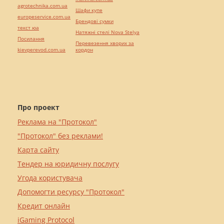
agrotechnika.com.ua
Шафи купе
europeservice.com.ua
Брендові сумки
текст юа
Натяжні стелі Nova Stelya
Посилання
Перевезення хворих за
kievperevod.com.ua
кордон
Про проект
Реклама на "Протокол"
"Протокол" без реклами!
Карта сайту
Тендер на юридичну послугу
Угода користувача
Допомогти ресурсу "Протокол"
Кредит онлайн
iGaming Protocol