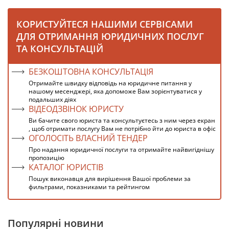
КОРИСТУЙТЕСЯ НАШИМИ СЕРВІСАМИ
ДЛЯ ОТРИМАННЯ ЮРИДИЧНИХ ПОСЛУГ
ТА КОНСУЛЬТАЦІЙ
БЕЗКОШТОВНА КОНСУЛЬТАЦІЯ
Отримайте швидку відповідь на юридичне питання у
нашому месенджері, яка допоможе Вам зорієнтуватися у
подальших діях
ВІДЕОДЗВІНОК ЮРИСТУ
Ви бачите свого юриста та консультуєтесь з ним через екран
, щоб отримати послугу Вам не потрібно йти до юриста в офіс
ОГОЛОСІТЬ ВЛАСНИЙ ТЕНДЕР
Про надання юридичної послуги та отримайте найвигіднішу
пропозицію
КАТАЛОГ ЮРИСТІВ
Пошук виконавця для вирішення Вашої проблеми за
фильтрами, показниками та рейтингом
Популярні новини