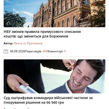
НБУ змінив правила примусового списання
коштів: що зміниться для боржників
Автор:
Лента от Протокола
06.08.2026
Переглядів:
404
Коментарі:
0
Суд оштрафував командира військової частини за
ігнорування рішення на 66 560 грн