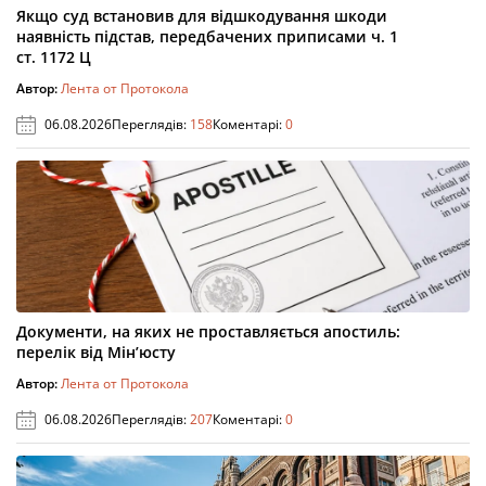
Якщо суд встановив для відшкодування шкоди
наявність підстав, передбачених приписами ч. 1
ст. 1172 Ц
Автор:
Лента от Протокола
06.08.2026
Переглядів:
158
Коментарі:
0
Документи, на яких не проставляється апостиль:
перелік від Мін’юсту
Автор:
Лента от Протокола
06.08.2026
Переглядів:
207
Коментарі:
0