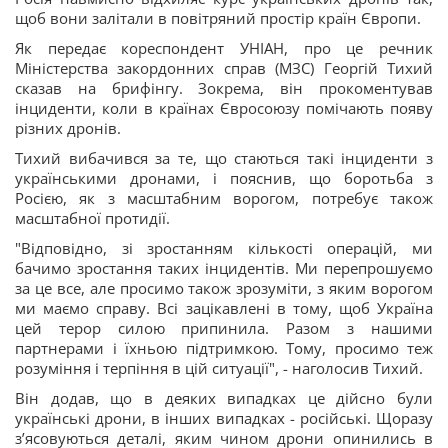
щоб вони залітали в повітряний простір країн Європи.
Як передає кореспондент УНІАН, про це речник
Міністерства закордонних справ (МЗС) Георгій Тихий
сказав на брифінгу. Зокрема, він прокоментував
інциденти, коли в країнах Євросоюзу помічають появу
різних дронів.
Тихий вибачився за те, що стаються такі інциденти з
українськими дронами, і пояснив, що боротьба з
Росією, як з масштабним ворогом, потребує також
масштабної протидії.
"Відповідно, зі зростанням кількості операцій, ми
бачимо зростання таких інцидентів. Ми перепрошуємо
за це все, але просимо також зрозуміти, з яким ворогом
ми маємо справу. Всі зацікавлені в тому, щоб Україна
цей терор силою припинила. Разом з нашими
партнерами і їхньою підтримкою. Тому, просимо теж
розуміння і терпіння в цій ситуації", - наголосив Тихий.
Він додав, що в деяких випадках це дійсно були
українські дрони, в інших випадках - російські. Щоразу
з’ясовуються деталі, яким чином дрони опинились в