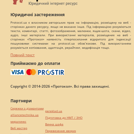
Юридичні застереження
Protocol.ua є власником авторських прав на інформацію, розміщену на веб -
сторінках даного ресурсу, якщо не вказано інше. Під інформацією розуміються
тексти, коментарі, статті, фотозображення, малюнки, ящик-шота, скани, відео,
аудіо, інші матеріали. При використанні матеріалів, розміщених на веб -
сторінках «Протокол» наявність гіперпосилання відкритого для індексації
пошуковими системами на protocol.ua обов`язкове. Під використанням
розуміється копіювання, адаптація, рерайтинг, модифікація тощо.
Повний текст
Приймаємо до оплати
Copyright © 2014-2026 «Протокол». Всі права захищені.
Партнери
Сережки з діамантами
pereklad.ua
alliancetechnika.ua
Підготовка до НМТ / ЗНО
миралинкс
Винна шафа
Веб мастер
Перевезення хворих