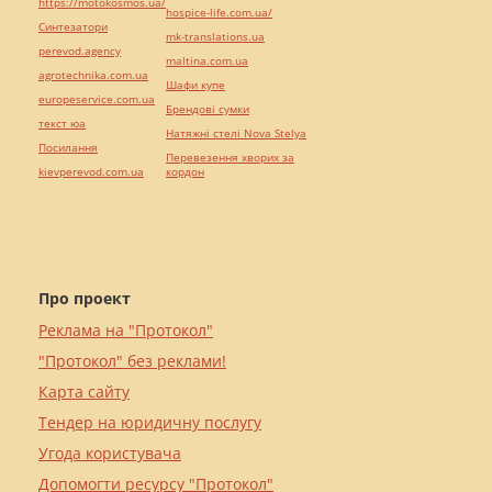
https://motokosmos.ua/
hospice-life.com.ua/
Синтезатори
mk-translations.ua
perevod.agency
maltina.com.ua
agrotechnika.com.ua
Шафи купе
europeservice.com.ua
Брендові сумки
текст юа
Натяжні стелі Nova Stelya
Посилання
Перевезення хворих за
kievperevod.com.ua
кордон
Про проект
Реклама на "Протокол"
"Протокол" без реклами!
Карта сайту
Тендер на юридичну послугу
Угода користувача
Допомогти ресурсу "Протокол"