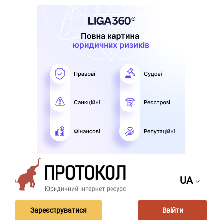
UA
Зареєструватися
Ввійти