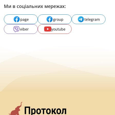
Ми в соціальних мережах:
page
group
telegram
viber
youtube