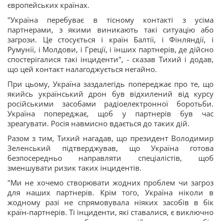
європейських країнах.
"Україна перебуває в тісному контакті з усіма
партнерами, з якими виникають такі ситуацію або
загрози. Це стосується і країн Балтії, і Фінляндії, і
Румунії, і Молдови, і Греції, і інших партнерів, де дійсно
спостерігалися такі інциденти", - сказав Тихий і додав,
що цей контакт налагоджується негайно.
При цьому, Україна заздалегідь попереджає про те, що
якийсь український дрон був відхилений від курсу
російськими засобами радіоелектронної боротьби.
Україна попереджає, щоб у партнерів був час
зреагувати. Росія навмисно вдається до таких дій.
Разом з тим, Тихий нагадав, що президент Володимир
Зеленський підтверджував, що Україна готова
безпосередньо направляти спеціалістів, щоб
зменшувати ризик таких інцидентів.
"Ми не хочемо створювати жодних проблем чи загроз
для наших партнерів. Крім того, Україна ніколи в
жодному разі не спрямовувала ніяких засобів в бік
країн-партнерів. Ті інциденти, які ставалися, є виключно