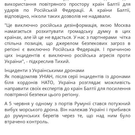
використання повітряного простору країн Балтії для
ударів по Російській Федерації. А країни Балтії,
відповідно, ніколи таких дозволів не надавали.
"Це виключно російська дезінформація, якою Москва
намагається розхитувати громадську думку в цих
країнах, але їй це не вдасться. У нас з партнерами чітка
спільна позиція, що джерелом безпекових загроз в
регіоні є виключно Російська Федерація. І причиною
цих інцидентів є виключно російська агресія проти
України", - підкреслив Тихий.
Інциденти з Українськими дронами
Як повідомляв УНІАН, після серії інцидентів із дронами
біля кордонів НАТО, Україна розглядає можливість
направити своїх експертів до країн Балтії для посилення
повітряної безпеки цього регіону.
А 5 червня у одному з портів Румунії стався потужний
вибух морського дрона. Він належав Україні і прибився
до румунських берегів через те, що над ним було
втрачено контроль.