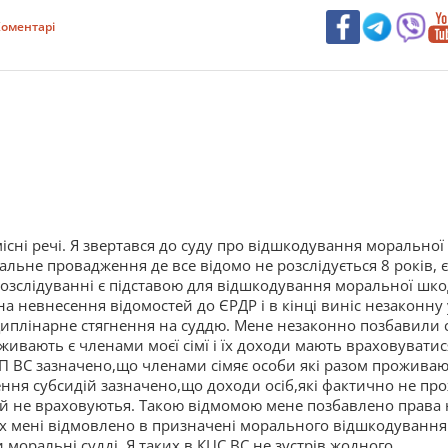
оментарі
місні речі. Я звертався до суду про відшкодування морально
альне провадження де все відомо не розслідується 8 років, 
озслідуванні є підставою для відшкодування моральної шкод
 на невнесення відомостей до ЄРДР і в кінці виніс незаконн
иплінарне стягнення на суддю. Мене незаконно позбавили с
живають є членами моєї сімї і їх доходи мають враховуватис
ВП ВС зазначено,що членами сімяє особи які разом проживают
ння субсидій зазначено,що доходи осіб,які фактично не пр
й не враховуютья. Такою відмомою мене позбавлено права на
ках мені відмовлено в призначені морального відшкодуванн
моральні судді. Я таких в КЦС ВС не зустрів жодного.