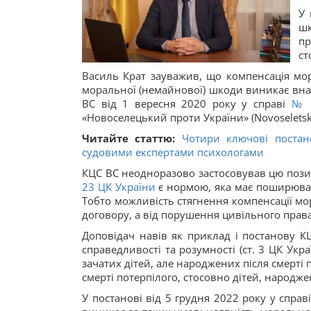
У 
шк
пр
ст
Василь Крат зауважив, що компенсація мо
моральної (немайнової) шкоди виникає вна
ВС від 1 вересня 2020 року у справі
№ 2
«Новоселецький проти України» (Novoseletski
Читайте статтю:
Чотири ключові постан
судовими експертами психологами
КЦС ВС неодноразово застосовував цю позиц
23 ЦК України
є нормою, яка має поширювати
Тобто можливість стягнення компенсації мо
договору, а від порушення цивільного права
Доповідач навів як приклад і постанову К
справедливості та розумності (ст. 3 ЦК Укр
зачатих дітей, але народжених після смерті
смерті потерпілого, стосовно дітей, народже
У постанові від 5 грудня 2022 року у справ