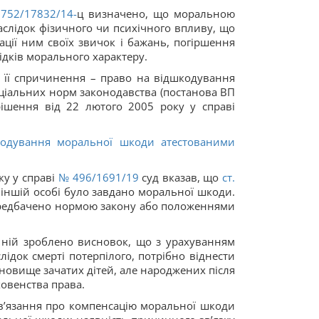
752/17832/14-
ц визначено, що моральною
слідок фізичного чи психічного впливу, що
ції ним своїх звичок і бажань, погіршення
ідків морального характеру.
 її спричинення – право на відшкодування
ціальних норм законодавства (постанова ВП
(рішення від 22 лютого 2005 року у справі
кодування моральної шкоди атестованими
ку у справі
№ 496/1691/19
суд вказав, що
ст.
 іншій особі було завдано моральної шкоди.
 передбачено нормою закону або положеннями
 ній зроблено висновок, що з урахуванням
лідок смерті потерпілого, потрібно віднести
ановище зачатих дітей, але народжених після
ховенства права.
в’язання про компенсацію моральної шкоди