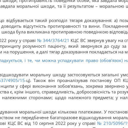
ї шкоди; протиправність поведінки особи, яка завдала мор
авдала моральної шкоди, та її результатом – моральною 
що відбувається такий розподіл тягаря доказування: а) по
ч доводить відсутність протиправності та вини. Покладенн
 шкода була викликана протиправною поведінкою відповідал
022 року у справі
№ 344/3764/21
КЦС ВС звернув увагу на с
принципу розумності пацієнту, який звернувся до суду за
ти на порушення, а далі тягар доказування покладається на м
падкується, і те, чи можна успадкувати право (обов’язок)
 відшкодувати моральну шкоду застосовуються загальні ум
37/4905/15-
ц). Також він проаналізував постанову ОП К
инципи у сфері виконання зобов’язань, зокрема звернено ув
ва є, крім іншого, справедливість, добросовісність та роз
: належними сторонами; щодо належного предмета; у нале
ування моральної шкоди кількома платежами. У постанові 
ством не передбачене багаторазове відшкодування мораль
нові КЦС ВС від 10 серпня 2022 року у справі
№ 210/5096/1