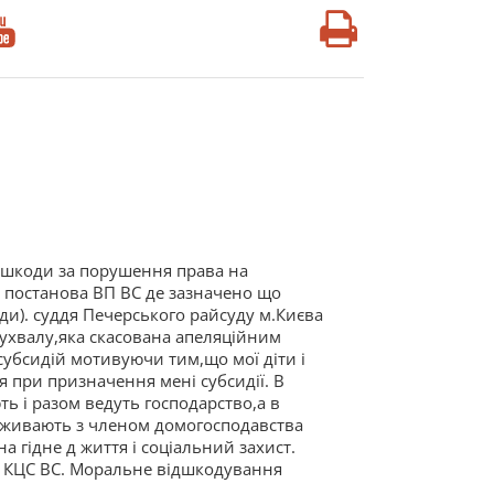
ї шкоди за порушення права на
є постанова ВП ВС де зазначено що
и). суддя Печерського райсуду м.Києва
у ухвалу,яка скасована апеляційним
убсидій мотивуючи тим,що мої діти і
я при призначення мені субсидії. В
ь і разом ведуть господарство,а в
оживають з членом домогосподавства
 гідне д життя і соціальний захист.
я КЦС ВС. Моральне відшкодування