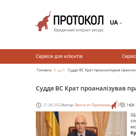
UA
Сервіси для клієнтів
Серві
...
Головна
Суддя ВС Крат проаналізував практику 
Суддя ВС Крат проаналізував п
1
21.06.2023
Автор:
Лента от Протокола
2
Що
сп
мо
К