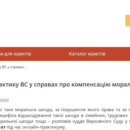
си для юристів
Каталог юристів
ВС у справах ...
рактику ВС у справах про компенсацію мора
3930
 таке моральна шкода, за порушення якого права та за я
ецифіка відшкодування такої шкоди в сімейних, трудових 
ральної шкоди тощо – розповів суддя Верховного Суду у 
рат
під час онлайн-практикуму.