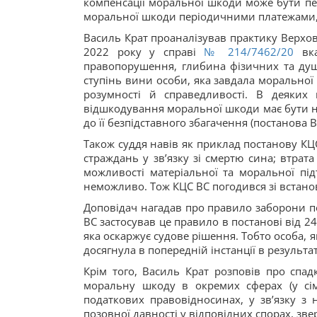
компенсації моральної шкоди може бути пе
моральної шкоди періодичними платежами, 
Василь Крат проаналізував практику Верхов
2022 року у справі
№ 214/7462/20
вка
правопорушення, глибина фізичних та душе
ступінь вини особи, яка завдала моральної
розумності й справедливості. В деяких
відшкодування моральної шкоди має бути не
до її безпідставного збагачення (постанова 
Також суддя навів як приклад постанову КЦС
страждань у зв’язку зі смертю сина; втра
можливості матеріальної та моральної пі
неможливо. Тож КЦС ВС погодився зі встано
Доповідач нагадав про правило заборони по
ВС застосував це правило в постанові від 2
яка оскаржує судове рішення. Тобто особа, 
досягнула в попередній інстанції в результаті
Крім того, Василь Крат розповів про спа
моральну шкоду в окремих сферах (у сі
податкових правовідносинах, у зв’язку з
позовної давності у відповідних спорах, зв