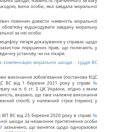
альної шкоди; наявність причинного зв’язку
шкодою; вина особи, яка завдала моральної
зивач повинен довести наявність моральної
я обов’язку відшкодувати завдану моральну
ьної за неї особи.
пецифіку тягаря доказування у справах щодо
 захистом порушених прав, що полягають у
едичну установу чи на лікаря.
 на компенсацію моральної шкоди - суддя ВС
ови виконання зобов’язання (постанова КЦС
ЦС ВС від 1 березня 2021 року у справі
№
агу на п. 6 ст. 3 ЦК України, згідно з яким
умність, вказано, що таке належне виконання
жний спосіб; у належний строк (термін); у
ВП ВС від 25 березня 2020 року в справі
№
ної шкоди за незаконне притягнення особи
9
зазначено, що виняток щодо одноразової