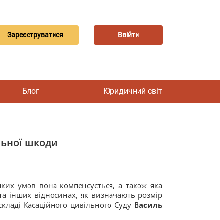
Зареєструватися
Ввійти
Блог
Юридичний світ
льної шкоди
ких умов вона компенсується, а також яка
та інших відносинах, як визначають розмір
складі Касаційного цивільного Суду
Василь