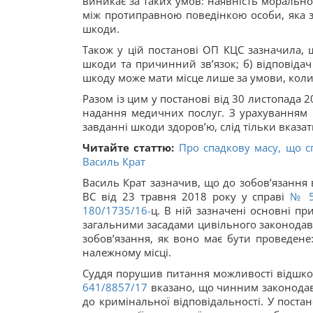
виникає за таких умов: наявність морально
між протиправною поведінкою особи, яка з
шкоди.
Також у цій постанові ОП КЦС зазначила, 
шкоди та причинний зв’язок; б) відповіда
шкоду може мати місце лише за умови, коли
Разом із цим у постанові від 30 листопада 2
надання медичних послуг. З урахуванням 
завданні шкоди здоров’ю, слід тільки вказа
Читайте статтю:
Про спадкову масу, що с
Василь Крат
Василь Крат зазначив, що до зобов’язання
ВС від 23 травня 2018 року у справі
№ 5
180/1735/16-
ц. В ній зазначені основні пр
загальними засадами цивільного законодавст
зобов’язання, як воно має бути проведене
належному місці.
Суддя порушив питання можливості відшкод
641/8857/17
вказано, що чинним законодав
до кримінальної відповідальності. У поста