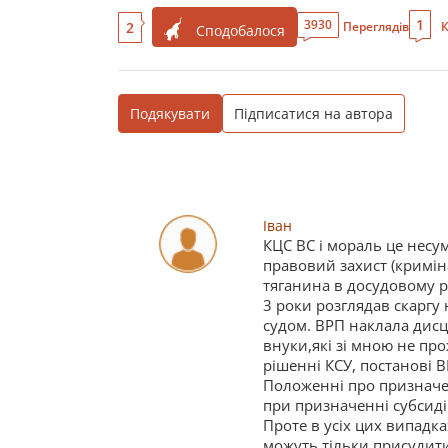
1
3930
2
Переглядів
К
Сподобалося
Подякувати
Підписатися на автора
Іван
КЦС ВС і мораль це несу
правовий захист (кримін
тяганина в досудовому р
3 роки розглядав скаргу
судом. ВРП наклала дисц
внуки,які зі мною не про
рішенні КСУ, постанові 
Положенні про призначе
при призначенні субсиді
Проте в усіх цих випад
можуть тільки присудити 