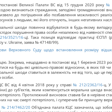
постанові Великої Палати ВС від 15 грудня 2020 року
№ 
одою визнаються страждання, заподіяні громадянинові вна
извело до погіршення або позбавлення можливості реаліза
осунків з людьми, які його оточують, інших негативних насл
ральної шкоди повинна відбуватися в будь-якому випадку
слідок порушення права особи незалежно від наявності спе
16/3521/16-
ц). Така позиція відповідає практиці ЄСПЛ 
y v. Ukraine, заява № 47148/99).
ови Верховного Суду щодо встановлення розміру відш
ію. Зокрема, нещодавно в постанові від 1 березня 2023 ро
ся на будь-які цивільно-правові відносини, в яких тій чи
ральної шкоди ставиться в залежність не від того, що це
 особи.
ЦС ВС від 4 квітня 2018 року у справі
№ 212/2362/16-
ц. У
аїни) до суб'єктів, яким компенсується моральна шкода внас
 потерпілого. Протилежний висновок ставив би в нерівне ст
них на час смерті потерпілого, і суперечив би принципу вер
і
№ 214/7462/20
Об’єднана палата КЦС зазначила, що зобо