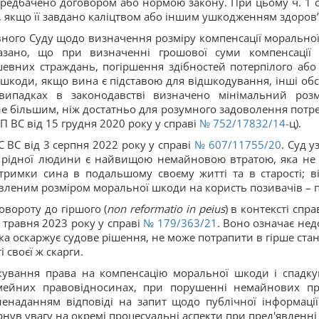
редбачено договором або нормою закону. При цьому ч. 1 ст
якщо її завдано каліцтвом або іншим ушкодженням здоров’
ного Суду щодо визначення розміру компенсації моральної
зано, що при визначенні грошової суми компенсації 
вних страждань, погіршення здібностей потерпілого або п
 шкоди, якщо вина є підставою для відшкодування, інші обс
 випадках в законодавстві визначено мінімальний ро
 більшим, ніж достатньо для розумного задоволення потре
ВП ВС від 15 грудня 2020 року у справі
№ 752/17832/14-
ц).
 ВС від 3 серпня 2022 року у справі
№ 607/11755/20
. Суд 
та рідної людини є найвищою немайновою втратою, яка не 
дтримки сина в подальшому своєму житті та в старості; в
вленим розміром моральної шкоди на користь позивачів – п
вороту до гіршого (
non reformatio in peius
) в контексті сп
4 травня 2023 року у справі
№ 179/363/21
. Воно означає не
яка оскаржує судове рішення, не може потрапити в гірше ста
 своєї ж скарги.
дкування права на компенсацію моральної шкоди і спадку
мейних правовідносинах, при порушенні немайнових пра
 ненаданням відповіді на запит щодо публічної інформац
ернув увагу на окремі процесуальні аспекти при пред'явлен