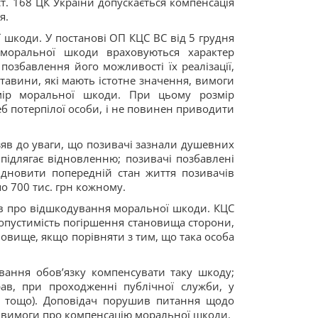
. 168 ЦК України допускається компенсація
я.
 шкоди. У постанові ОП КЦС ВС від 5 грудня
моральної шкоди враховуються характер
озбавлення його можливості їх реалізації,
тавини, які мають істотне значення, вимоги
змір моральної шкоди. При цьому розмір
б потерпілої особи, і не повинен приводити
узяв до уваги, що позивачі зазнали душевних
підлягає відновленню; позивачі позбавлені
ідновити попередній стан життя позивачів
о 700 тис. грн кожному.
рав про відшкодування моральної шкоди. КЦС
допустимість погіршення становища сторони,
новище, якщо порівняти з тим, що така особа
вання обов’язку компенсувати таку шкоду;
в, при проходженні публічної служби, у
ії тощо). Доповідач порушив питання щодо
ні вимоги про компенсацію моральної шкоди.