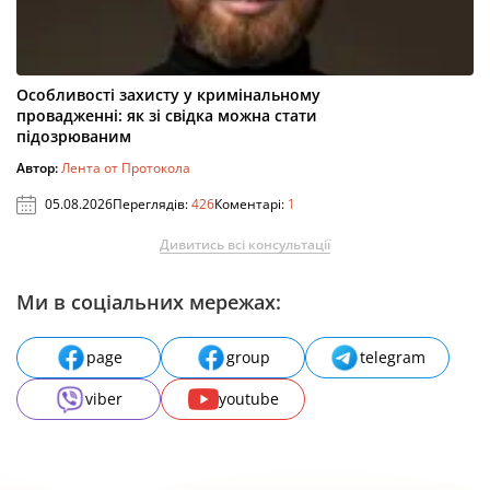
Особливості захисту у кримінальному
провадженні: як зі свідка можна стати
підозрюваним
Автор:
Лента от Протокола
05.08.2026
Переглядів:
426
Коментарі:
1
Дивитись всі консультації
Ми в соціальних мережах:
page
group
telegram
viber
youtube