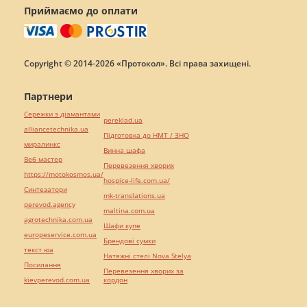
Приймаємо до оплати
Copyright © 2014-2026 «Протокол». Всі права захищені.
Партнери
Сережки з діамантами
pereklad.ua
alliancetechnika.ua
Підготовка до НМТ / ЗНО
миралинкс
Винна шафа
Веб мастер
Перевезення хворих
https://motokosmos.ua/
hospice-life.com.ua/
Синтезатори
mk-translations.ua
perevod.agency
maltina.com.ua
agrotechnika.com.ua
Шафи купе
europeservice.com.ua
Брендові сумки
текст юа
Натяжні стелі Nova Stelya
Посилання
Перевезення хворих за
kievperevod.com.ua
кордон