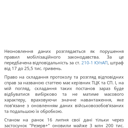
Неоновлення даних розглядається як порушення
правил мобілізаційного законодавства. За це
передбачена відповідальність за ст.
210-1
КУпАП
, штраф
від 17 до 25,5 тис. гривень.
Право на складання протоколу та розгляд відповідних
справ за названою статтею має керівник ТЦК та СП. І, на
мій погляд, складання таких постанов зараз буде
відбуватися вибірково та не матиме масового
характеру, враховуючи значне навантаження, яке
пов’язане з оновленням даних військовозобов’язаних
та подальшою їх обробкою.
Станом на ранок 16 липня свої дані тільки через
застосунок "Резерв+" оновили майже 3 млн 200 тис.