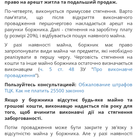
право на арешт житла та подальший продаж.
По-четверте, виконується примусове стягнення. Варто
пам’ятати, що після відкриття виконавчого
провадження першочергово накладається арешт на
рахунки боржника. Далі - стягнення на заробітну плату
(у розмірі 20%), і відбувається пошук наявного майна.
У разі наявності майна, боржник має право
запропонувати види майна чи предмети, які необхідно
реалізувати в першу чергу. Черговість стягнення на
кошти та інше майно боржника остаточно визначається
виконавцем (
ч. 5 ст. 48
ЗУ "
Про виконавче
провадження
").
Пользуйтесь консультацией:
Обжалование штрафов
ТЦК. Как не платить 25500 законно
Якщо у боржника відсутнє будь-яке майно та
грошові кошти, виконавцю надається пів року для
того, щоб вчинити виконавчі дії на стягнення
заборгованості.
Потім провадження може бути закрите у зв'язку з
відсутністю майна у боржника. Але у разі наявності