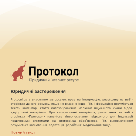
Юридичні застереження
Protocol.ua є власником авторських прав на інформацію, розміщену на веб -
сторінках даного ресурсу, якщо не вказано інше. Під інформацією розуміються
тексти, коментарі, статті, фотозображення, малюнки, ящик-шота, скани, відео,
аудіо, інші матеріали. При використанні матеріалів, розміщених на веб -
сторінках «Протокол» наявність гіперпосилання відкритого для індексації
пошуковими системами на protocol.ua обов`язкове. Під використанням
розуміється копіювання, адаптація, рерайтинг, модифікація тощо.
Повний текст