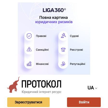
UA
Зареєструватися
Ввійти