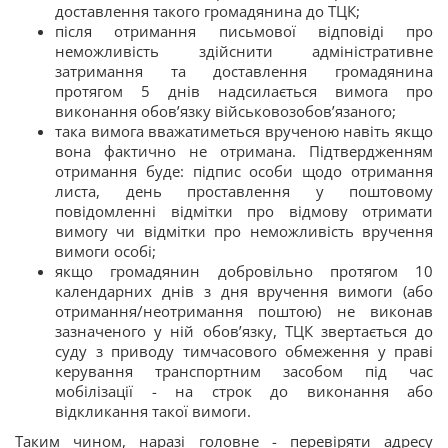
доставлення такого громадянина до ТЦК;
після отримання письмової відповіді про
неможливість здійснити адміністративне
затримання та доставлення громадянина
протягом 5 днів надсилається вимога про
виконання обов’язку військовозобов’язаного;
така вимога вважатиметься врученою навіть якщо
вона фактично не отримана. Підтвердженням
отримання буде: підпис особи щодо отримання
листа, день проставлення у поштовому
повідомленні відмітки про відмову отримати
вимогу чи відмітки про неможливість вручення
вимоги особі;
якщо громадянин добровільно протягом 10
календарних днів з дня вручення вимоги (або
отримання/неотримання поштою) не виконав
зазначеного у ній обов’язку, ТЦК звертається до
суду з приводу тимчасового обмеження у праві
керування транспортним засобом під час
мобілізації - на строк до виконання або
відкликання такої вимоги.
Таким чином, наразі головне - перевіряти адресу