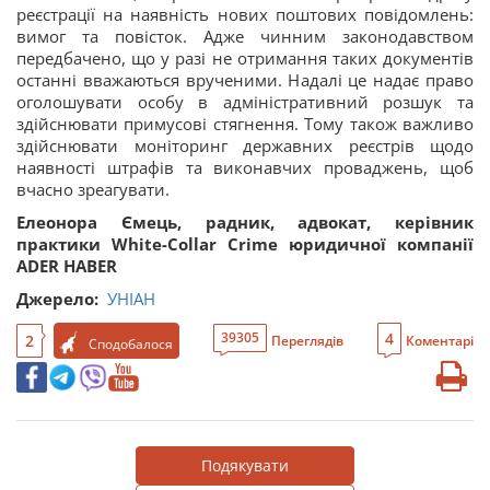
реєстрації на наявність нових поштових повідомлень:
вимог та повісток. Адже чинним законодавством
передбачено, що у разі не отримання таких документів
останні вважаються врученими. Надалі це надає право
оголошувати особу в адміністративний розшук та
здійснювати примусові стягнення. Тому також важливо
здійснювати моніторинг державних реєстрів щодо
наявності штрафів та виконавчих проваджень, щоб
вчасно зреагувати.
Елеонора Ємець, радник, адвокат, керівник
практики White-Collar Сrime юридичної компанії
ADER HABER
Джерело:
УНІАН
4
39305
2
Переглядів
Коментарі
Сподобалося
Подякувати