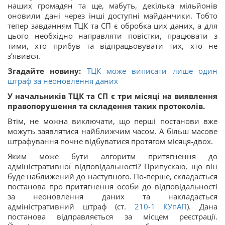
наших громадян та ще, мабуть, декілька мільйонів
оновили дані через інші доступні майданчики. Тобто
тепер завданням ТЦК та СП є обробка цих даних, а для
цього необхідно направляти повістки, працювати з
тими, хто прибув та відпрацьовувати тих, хто не
з’явився.
Згадайте новину:
ТЦК може виписати лише один
штраф за неоновлення даних
У начальників ТЦК та СП є три місяці на виявлення
правопорушення та складення таких протоколів.
Втім, не можна виключати, що перші постанови вже
можуть заявлятися найближчим часом. А більш масове
штрафування почне відбуватися протягом місяця-двох.
Яким може бути алгоритм притягнення до
адміністративної відповідальності? Припускаю, що він
буде наближений до наступного. По-перше, складається
постанова про притягнення особи до відповідальності
за неоновлення даних та накладається
адміністративний штраф (ст.
210-1
КУпАП
). Дана
постанова відправляється за місцем реєстрації.