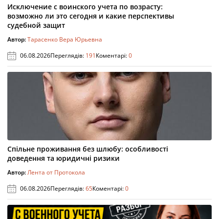
Исключение с воинского учета по возрасту:
возможно ли это сегодня и какие перспективы
судебной защит
Автор:
Тарасенко Вера Юрьевна
06.08.2026
Переглядів:
191
Коментарі:
0
Спільне проживання без шлюбу: особливості
доведення та юридичні ризики
Автор:
Лента от Протокола
06.08.2026
Переглядів:
65
Коментарі:
0