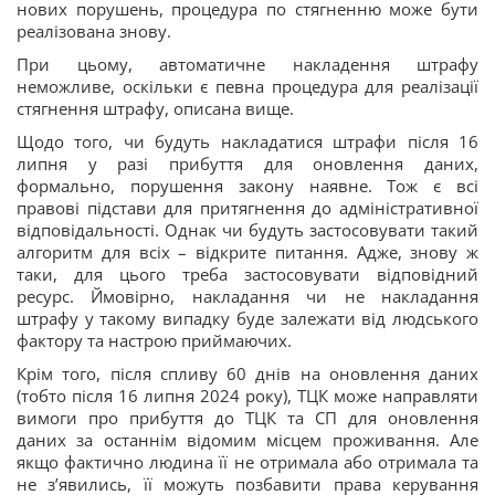
нових порушень, процедура по стягненню може бути
реалізована знову.
При цьому, автоматичне накладення штрафу
неможливе, оскільки є певна процедура для реалізації
стягнення штрафу, описана вище.
Щодо того, чи будуть накладатися штрафи після 16
липня у разі прибуття для оновлення даних,
формально, порушення закону наявне. Тож є всі
правові підстави для притягнення до адміністративної
відповідальності. Однак чи будуть застосовувати такий
алгоритм для всіх – відкрите питання. Адже, знову ж
таки, для цього треба застосовувати відповідний
ресурс. Ймовірно, накладання чи не накладання
штрафу у такому випадку буде залежати від людського
фактору та настрою приймаючих.
Крім того, після спливу 60 днів на оновлення даних
(тобто після 16 липня 2024 року), ТЦК може направляти
вимоги про прибуття до ТЦК та СП для оновлення
даних за останнім відомим місцем проживання. Але
якщо фактично людина її не отримала або отримала та
не з’явились, її можуть позбавити права керування