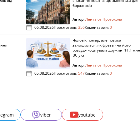
лік від
списання коштів: що зміниться для
боржників
Автор:
Лента от Протокола
06.08.2026
Просмотров:
356
Коментарии:
0
Чоловік помер, але позика
ання
залишилася: як фраза «на його
розсуд» коштувала дружині $1,1 млн
ВС у сп
Автор:
Лента от Протокола
05.08.2026
Просмотров:
547
Коментарии:
0
legram
viber
youtube