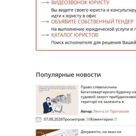
ВИДЕОЗВОНОК ЮРИСТУ
Вы видите своего юриста и консультиру
идти к юристу в офис
ОБЪЯВИТЕ СОБСТВЕННЫЙ ТЕНДЕР
На выполнение юридической услуги и 
КАТАЛОГ ЮРИСТОВ
Поиск исполнителя для решения Вашей
Популярные новости
Право співвласника
багатоквартирного будинку н
судовий захист прибудинкової
території не залежить в
Автор:
Лента от Протокола
07.08.2026
Просмотров:
58
Коментарии:
0
Документи, на яких не