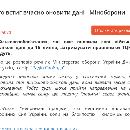
то встиг вчасно оновити дані - Міноборони
Отключить рекл
25070
ійськовозобов’язаних, які вже оновили свої військ
лікові дані до 16 липня, затримувати працівники ТЦ
дуть.
о це розповів речник Міністерства оборони України Дм
зуткін, в ефірі "
Радіо Свобода
".
юдина виконала норму закону у зазначений термін, 
овила свої військово-облікові дані, вона вказала місце с
роживання. Тобто туди може прийти направлення на 
дповідно, немає сенсу цю людину "ловити" серед вулиц
язані "неприємні процеси", які негативно вплива
ройних Сил України, коли на блокпостах і силоміць ко
 один штраф за неоновлення даних