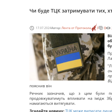
Чи буде ТЦК затримувати тих, х
0
17.07.2024
Автор:
Лента от Протокола
3
В
об
бу
Пр
Ла
"Л
он
п
Ві
пояснив він
Речник зазначив, що з цим були пов’
продовжуватимуть впливати на імідж Зб
намагаються витягувати.
Згадайте новину:
ТЦК може виписати лише