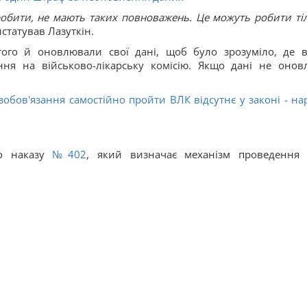
обити, не мають таких повноважень. Це можуть робити ті
онстатував Лазуткін.
 того й оновлювали свої дані, щоб було зрозуміло, де 
ня на військово-лікарську комісію. Якщо дані не оновл
обов'язання самостійно пройти ВЛК відсутнє у законі - на
до наказу
№402
, який визначає механізм проведення