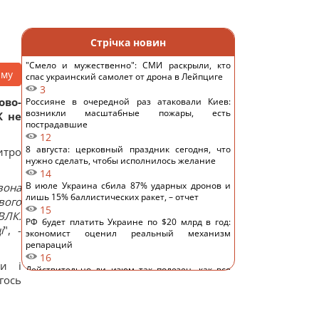
Стрічка новин
"Смело и мужественно": СМИ раскрыли, кто
аму
спас украинский самолет от дрона в Лейпциге
3
ово-
Россияне в очередной раз атаковали Киев:
возникли масштабные пожары, есть
К не
пострадавшие
12
8 августа: церковный праздник сегодня, что
итро
нужно сделать, чтобы исполнилось желание
14
В июле Украина сбила 87% ударных дронов и
вона
лишь 15% баллистических ракет, – отчет
вого
15
ВЛК.
РФ будет платить Украине по $20 млрд в год:
і
", -
экономист оценил реальный механизм
репараций
16
ли і
Действительно ли изюм так полезен, как все
гось
думают: ответ диетологов
15
Трамп неохотно усиливает давление на РФ, но
законопроект Грэма заставит его принять меры,