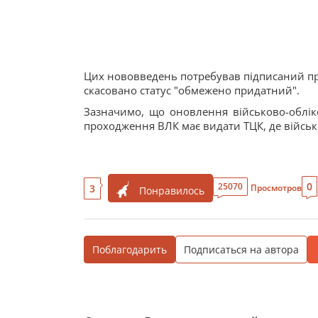
Цих нововведень потребував підписаний п
скасовано статус "обмежено придатний".
Зазначимо, що оновлення військово-облі
проходження ВЛК має видати ТЦК, де військо
0
25070
3
Просмотров
Понравилось
Поблагодарить
Подписаться на автора