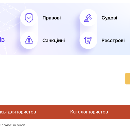
исы для юристов
Каталог юристов
г вчасно онов...