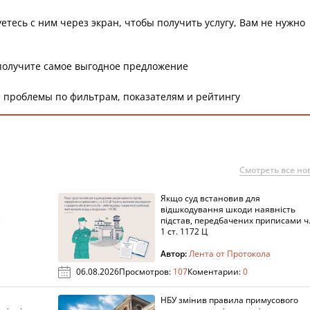
етесь с ним через экран, чтобы получить услугу, Вам не нужно
получите самое выгодное предложение
 проблемы по фильтрам, показателям и рейтингу
Смотреть все но
Якщо суд встановив для
а
відшкодування шкоди наявність
підстав, передбачених приписами ч
1 ст. 1172 Ц
Автор:
Лента от Протокола
06.08.2026
Просмотров:
107
Коментарии:
0
НБУ змінив правила примусового