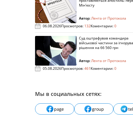
проставляється апостиль: пере
Мін’юсту
Автор:
Лента от Протокола
06.08.2026
Просмотров:
132
Коментарии:
0
Суд оштрафував командира
військової частини за ігнорув
рішення на 66 560 грн
Автор:
Лента от Протокола
05.08.2026
Просмотров:
461
Коментарии:
0
Мы в социальных сетях:
page
group
te