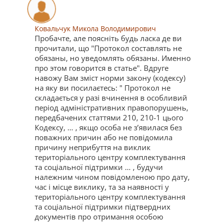
Ковальчук Микола Володимирович
Пробачте, але поясніть будь ласка де ви
прочитали, що "Протокол составлять не
обязаны, но уведомлять обязаны. Именно
про этом говорится в статье". Вдруге
навожу Вам зміст норми закону (кодексу)
на яку ви посилаєтесь: " Протокол не
складається у разі вчинення в особливий
період адміністративних правопорушень,
передбачених статтями 210, 210-1 цього
Кодексу, … , якщо особа не з’явилася без
поважних причин або не повідомила
причину неприбуття на виклик
територіального центру комплектування
та соціальної підтримки … , будучи
належним чином повідомленою про дату,
час і місце виклику, та за наявності у
територіального центру комплектування
та соціальної підтримки підтвердних
документів про отримання особою