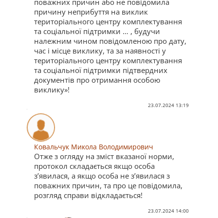
поважних причин або не повідомила
причину неприбуття на виклик
територіального центру комплектування
та соціальної підтримки … , будучи
належним чином повідомленою про дату,
час і місце виклику, та за наявності у
територіального центру комплектування
та соціальної підтримки підтвердних
документів про отримання особою
виклику»!
23.07.2024 13:19
Ковальчук Микола Володимирович
Отже з огляду на зміст вказаної норми,
протокол складається якщо особа
з’явилася, а якщо особа не з’явилася з
поважних причин, та про це повідомила,
розгляд справи відкладається!
23.07.2024 14:00