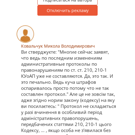
Отключить рекламу
Ковальчук Микола Володимирович
Ви стверджуєте: "Многие сейчас заявят,
что ведь по последним изменениям
административные протоколы по
правонарушениям по ст. ст. 210, 210-1
КУоАП уже не составляются. Да, это так. И
это печально. Ведь куча штрафов
оспаривалось просто потому что не так
составлен протокол." Але це не зовсім так,
адже згідно норим закону (кодексу) на яку
ви посилаєтесь: " Протокол не складається
у разі вчинення в особливий період
адміністративних правопорушень,
передбачених статтями 210, 210-1 цього
Кодексу, … , якщо особа не з’явилася без