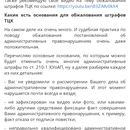
Также рекомендую свое видео на тему обжалования
штрафов ТЦК по ссылке:
https://youtu.be/dI3ZiMv0kX4
Какие есть основания для обжалования штрафов
ТЦК
На самом деле их очень много. И судебная практика по
поводу обжалования постановлений об
административных правонарушениях очень даже
положительная.
Перечисляю основные основания, по которым можно
будет отменить очень многие административные
штрафы по ст. 210-1 КУоАП, ну а далее разберем каждое
из них детальнее:
- Вас не уведомили о рассмотрении Вашего дела об
административном правонарушении. И этот момент
нарушается почти всегда и везде;
- не зафиксирован на видео или фото, или какими-
либо другими средствами фиксации факт совершения
Вами административного правонарушения, к примеру,
факт отказа от подписи повестки;
- неправильно квалифицировано административное