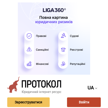
UA
Зареєструватися
Ввійти