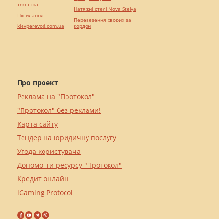
текст юа
Натяжні стелі Nova Stelya
Посилання
Перевезення хворих за
kievperevod.com.ua
кордон
Про проект
Реклама на "Протокол"
"Протокол" без реклами!
Карта сайту
Тендер на юридичну послугу
Угода користувача
Допомогти ресурсу "Протокол"
Кредит онлайн
iGaming Protocol