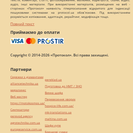
тексти, коментарі, статті, фотозображення, малюнки, ящик-шота, скани, відео,
аудіо, інші матеріали. При використанні матеріалів, розміщених на веб -
сторінках «Протокол» наявність гіперпосилання відкритого для індексації
пошуковими системами на protocol.ua обов`язкове. Під використанням
розуміється копіювання, адаптація, рерайтинг, модифікація тощо.
Повний текст
Приймаємо до оплати
Copyright © 2014-2026 «Протокол». Всі права захищені.
Партнери
Сережки з діамантами
pereklad.ua
alliancetechnika.ua
Підготовка до НМТ / ЗНО
миралинкс
Винна шафа
Веб мастер
Перевезення хворих
https://motokosmos.ua/
hospice-life.com.ua/
Синтезатори
mk-translations.ua
perevod.agency
maltina.com.ua
agrotechnika.com.ua
Шафи купе
europeservice.com.ua
Брендові сумки