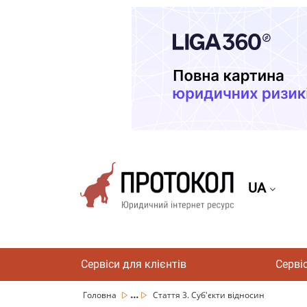
UA
Сервіси для клієнтів
Серві
...
Головна
Стаття 3. Суб'єкти відносин