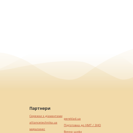
Партнери
Сережки з діамантами
pereklad.ua
alliancetechnika.ua
Підготовка до НМТ / ЗНО
миралинкс
Винна шафа