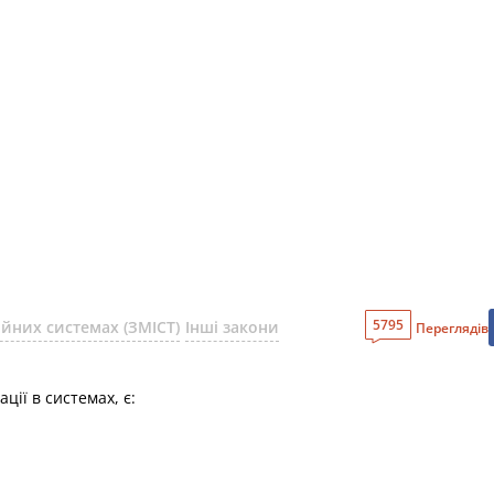
5795
ійних системах (ЗМІСТ)
Інші закони
Переглядів
ції в системах, є: