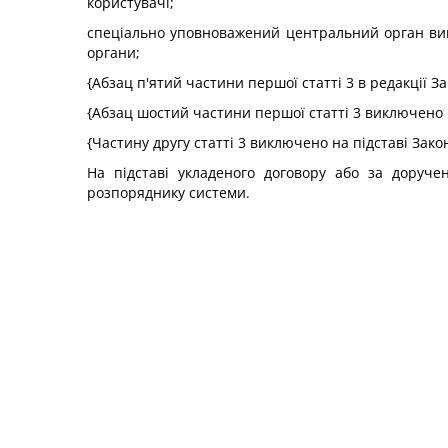
користувачі;
спеціально уповноважений центральний орган викон
органи;
{Абзац п'ятий частини першої статті 3 в редакції З
{Абзац шостий частини першої статті 3 виключено 
{Частину другу статті 3 виключено на підставі Зак
На підставі укладеного договору або за доруч
розпоряднику системи.