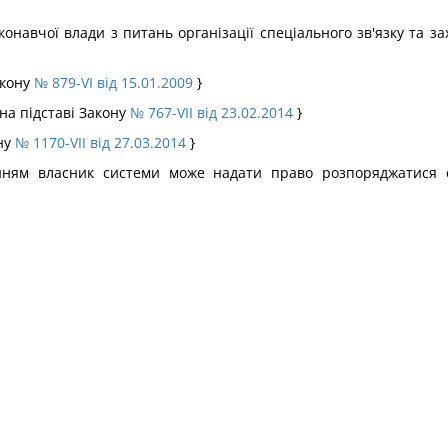
авчої влади з питань організації спеціального зв'язку та зах
акону
№ 879-VI від 15.01.2009
}
на підставі Закону
№ 767-VII від 23.02.2014
}
ону
№ 1170-VII від 27.03.2014
}
енням власник системи може надати право розпоряджатися 