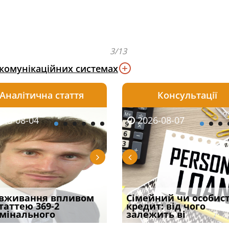
3/13
-комунікаційних системах
Аналітична стаття
Консультації
08-06
26-08-04
2026-08-05
2026-08-06
2026-08-04
2026-08-07
2026-07-30
уд встановив для
вживання впливом
Чи потрібна ФОП
Документи, на яких не
Переоформлення
Сімейний чи особис
Восьмий ААС фак
одування шкоди
статтею 369-2
печатка у 2026 році:
проставляється
відстрочки за іншою
кредит: від чого
підтвердив, що 
с
мінального
правила засто
апостиль: пер
підставою: нов
залежить ві
може скас