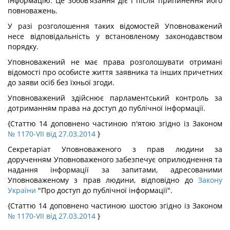
інформацію. Це зобов'язання діє і після припинення його
повноважень.
У разі розголошення таких відомостей Уповноважений
несе відповідальність у встановленому законодавством
порядку.
Уповноважений не має права розголошувати отримані
відомості про особисте життя заявника та інших причетних
до заяви осіб без їхньої згоди.
Уповноважений здійснює парламентський контроль за
дотриманням права на доступ до публічної інформації.
{Статтю 14 доповнено частиною п'ятою згідно із Законом
№ 1170-VII від 27.03.2014
}
Секретаріат Уповноваженого з прав людини за
дорученням Уповноваженого забезпечує оприлюднення та
надання інформації за запитами, адресованими
Уповноваженому з прав людини, відповідно до
Закону
України
"Про доступ до публічної інформації".
{Статтю 14 доповнено частиною шостою згідно із Законом
№ 1170-VII від 27.03.2014
}