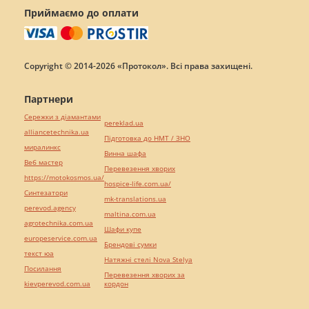
Приймаємо до оплати
Copyright © 2014-2026 «Протокол». Всі права захищені.
Партнери
Сережки з діамантами
pereklad.ua
alliancetechnika.ua
Підготовка до НМТ / ЗНО
миралинкс
Винна шафа
Веб мастер
Перевезення хворих
https://motokosmos.ua/
hospice-life.com.ua/
Синтезатори
mk-translations.ua
perevod.agency
maltina.com.ua
agrotechnika.com.ua
Шафи купе
europeservice.com.ua
Брендові сумки
текст юа
Натяжні стелі Nova Stelya
Посилання
Перевезення хворих за
kievperevod.com.ua
кордон