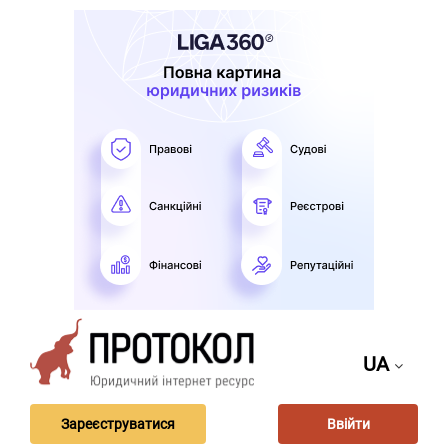
UA
Зареєструватися
Ввійти