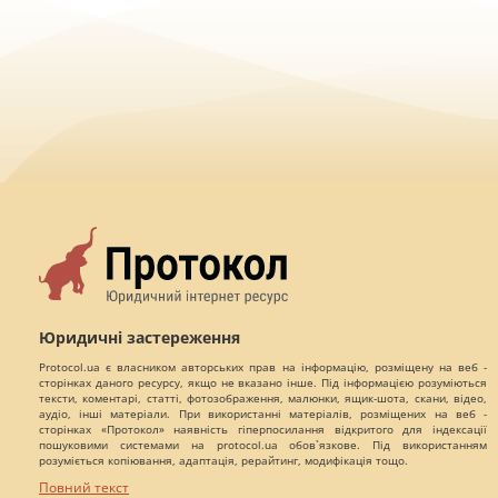
Юридичні застереження
Protocol.ua є власником авторських прав на інформацію, розміщену на веб -
сторінках даного ресурсу, якщо не вказано інше. Під інформацією розуміються
тексти, коментарі, статті, фотозображення, малюнки, ящик-шота, скани, відео,
аудіо, інші матеріали. При використанні матеріалів, розміщених на веб -
сторінках «Протокол» наявність гіперпосилання відкритого для індексації
пошуковими системами на protocol.ua обов`язкове. Під використанням
розуміється копіювання, адаптація, рерайтинг, модифікація тощо.
Повний текст