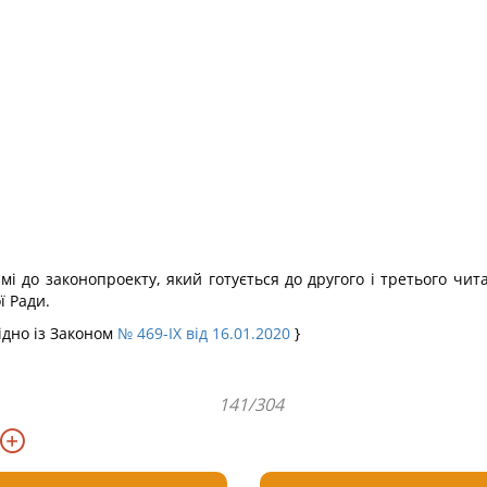
і до законопроекту, який готується до другого і третього чита
ї Ради.
гідно із Законом
№ 469-IX від 16.01.2020
}
141/304