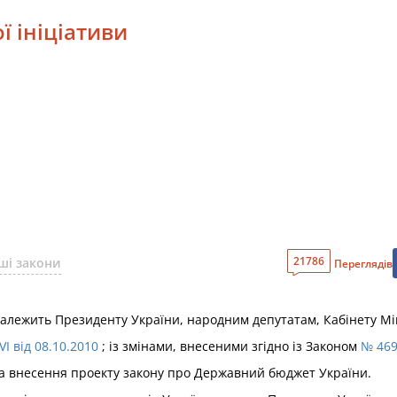
ї ініціативи
21786
ші закони
Переглядів
 належить Президенту України, народним депутатам, Кабінету Мін
I від 08.10.2010
; із змінами, внесеними згідно із Законом
№ 469
на внесення проекту закону про Державний бюджет України.