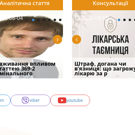
Аналітична стаття
Консультації
08-05
26-08-04
2026-07-23
2026-08-05
2026-08-04
2026-08-05
2026-07-30
трафував
вживання впливом
Скорочення під час
Чоловік помер, але
Переоформлення
Штраф, догана чи
При зарахуванні в
ира військової
статтею 369-2
воєнного стану: як діяти
позика залишилася: як
відстрочки за іншою
в’язниця: що загрож
покарання днів
и за ігн
мінального
робото
фраза «на
підставою: нов
лікарю за р
тримання пі
am
viber
youtube