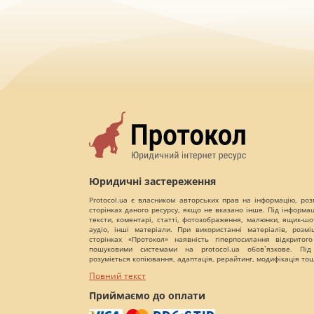
Юридичні застереження
Protocol.ua є власником авторських прав на інформацію, роз
сторінках даного ресурсу, якщо не вказано інше. Під інформа
тексти, коментарі, статті, фотозображення, малюнки, ящик-шот
аудіо, інші матеріали. При використанні матеріалів, розм
сторінках «Протокол» наявність гіперпосилання відкритого
пошуковими системами на protocol.ua обов`язкове. Під
розуміється копіювання, адаптація, рерайтинг, модифікація то
Повний текст
Приймаємо до оплати