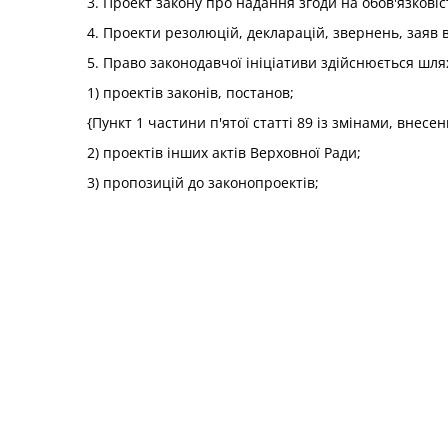
3. Проект закону про надання згоди на обов'язкові
4. Проекти резолюцій, декларацій, звернень, заяв 
5. Право законодавчої ініціативи здійснюється шля
1) проектів законів, постанов;
{Пункт 1 частини п'ятої статті 89 із змінами, внесе
2) проектів інших актів Верховної Ради;
3) пропозицій до законопроектів;