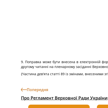
9. Поправка може бути внесена в електронній форм
другому читанні на пленарному засіданні Верховно
{Частина дев'ята статті 89 із змінами, внесеними з
Попередня
Про Регламент Верховної Ради України