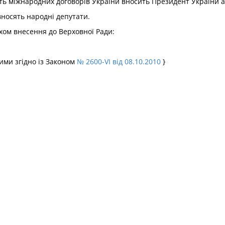
сть міжнародних договорів України вносить Президент України а
вносять народні депутати.
хом внесення до Верховної Ради:
ними згідно із Законом
№ 2600-VI від 08.10.2010
}