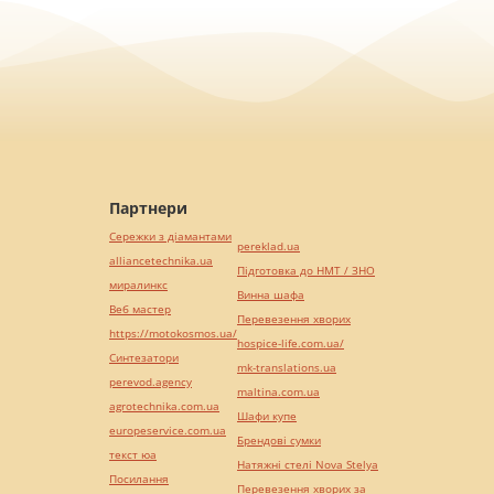
Партнери
Сережки з діамантами
pereklad.ua
alliancetechnika.ua
Підготовка до НМТ / ЗНО
миралинкс
Винна шафа
Веб мастер
Перевезення хворих
https://motokosmos.ua/
hospice-life.com.ua/
Синтезатори
mk-translations.ua
perevod.agency
maltina.com.ua
agrotechnika.com.ua
Шафи купе
europeservice.com.ua
Брендові сумки
текст юа
Натяжні стелі Nova Stelya
Посилання
Перевезення хворих за