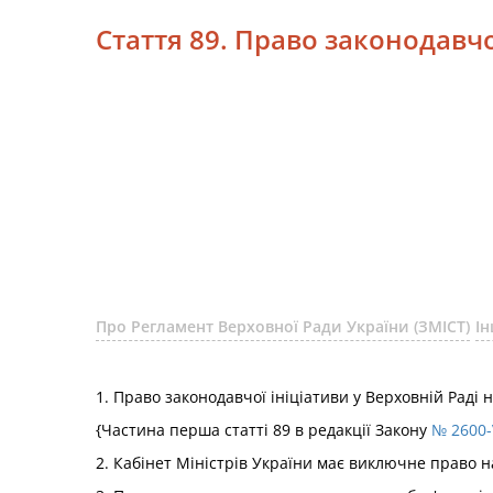
Стаття 89. Право законодавчо
Про Регламент Верховної Ради України (ЗМІСТ)
Ін
1. Право законодавчої ініціативи у Верховній Раді
{Частина перша статті 89 в редакції Закону
№ 2600-V
2. Кабінет Міністрів України має виключне право 