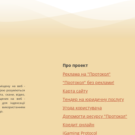
Про проект
Реклама на "Протокол"
"Протокол" без реклами!
міщену на веб -
цією розуміються
Карта сайту
а, скани, відео,
іщених на веб -
Тендер на юридичну послугу
 для індексації
 використанням
Угода користувача
що.
Допомогти ресурсу "Протокол"
Кредит онлайн
iGaming Protocol