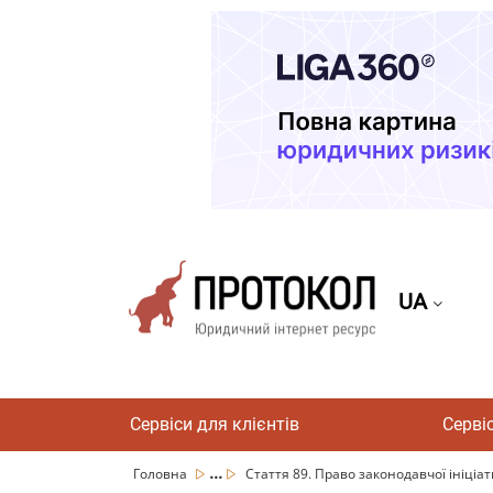
UA
Сервіси для клієнтів
Серві
...
Головна
Стаття 89. Право законодавчої ініціа