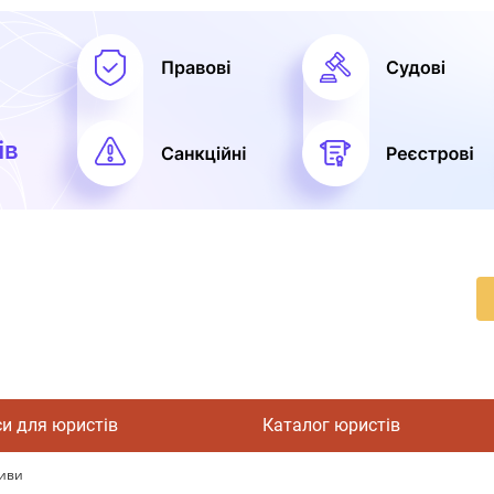
си для юристів
Каталог юристів
тиви