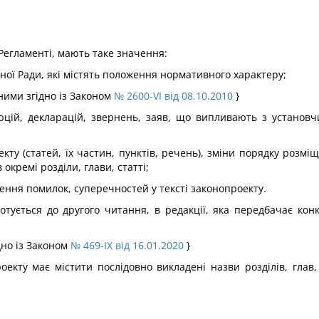
 Регламенті, мають таке значення:
вної Ради, які містять положення нормативного характеру;
еними згідно із Законом
№ 2600-VI від 08.10.2010
}
юцій, декларацій, звернень, заяв, що випливають з установч
кту (статей, їх частин, пунктів, речень), зміни порядку розміще
окремі розділи, глави, статті;
ення помилок, суперечностей у тексті законопроекту.
готується до другого читання, в редакції, яка передбачає к
дно із Законом
№ 469-IX від 16.01.2020
}
кту має містити послідовно викладені назви розділів, глав, 