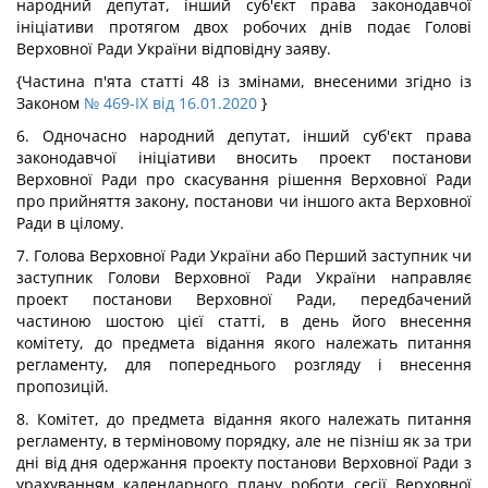
народний депутат, інший суб'єкт права законодавчої
ініціативи протягом двох робочих днів подає Голові
Верховної Ради України відповідну заяву.
{Частина п'ята статті 48 із змінами, внесеними згідно із
Законом
№ 469-IX від 16.01.2020
}
6. Одночасно народний депутат, інший суб'єкт права
законодавчої ініціативи вносить проект постанови
Верховної Ради про скасування рішення Верховної Ради
про прийняття закону, постанови чи іншого акта Верховної
Ради в цілому.
7. Голова Верховної Ради України або Перший заступник чи
заступник Голови Верховної Ради України направляє
проект постанови Верховної Ради, передбачений
частиною шостою цієї статті, в день його внесення
комітету, до предмета відання якого належать питання
регламенту, для попереднього розгляду і внесення
пропозицій.
8. Комітет, до предмета відання якого належать питання
регламенту, в терміновому порядку, але не пізніш як за три
дні від дня одержання проекту постанови Верховної Ради з
урахуванням календарного плану роботи сесії Верховної