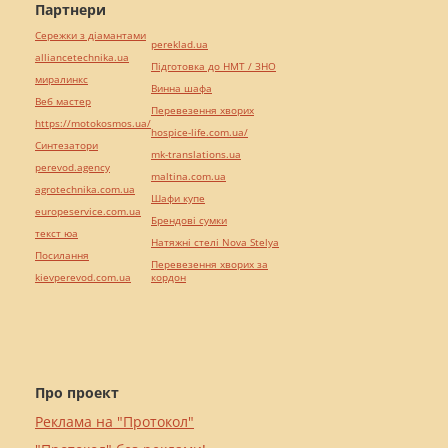
Партнери
Сережки з діамантами
pereklad.ua
alliancetechnika.ua
Підготовка до НМТ / ЗНО
миралинкс
Винна шафа
Веб мастер
Перевезення хворих
https://motokosmos.ua/
hospice-life.com.ua/
Синтезатори
mk-translations.ua
perevod.agency
maltina.com.ua
agrotechnika.com.ua
Шафи купе
europeservice.com.ua
Брендові сумки
текст юа
Натяжні стелі Nova Stelya
Посилання
Перевезення хворих за
kievperevod.com.ua
кордон
Про проект
Реклама на "Протокол"