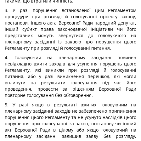
такими, що втратили чинність.
3. У разі порушення встановленої цим Регламентом
процедури при розгляді й голосуванні проекту закону,
постанови, іншого акта Верховної Ради народний депутат,
інший суб'єкт права законодавчої ініціативи чи його
представник можуть звернутися до головуючого на
пленарному засіданні із заявою про порушення цього
Регламенту при розгляді й голосуванні питання.
4. Головуючий на пленарному засіданні повинен
невідкладно вжити заходів для усунення порушень цього
Регламенту, які виникли при розгляді й голосуванні
питання, або у разі виникнення перешкод, які могли
вплинути на результати голосування під час його
проведення, провести за рішенням Верховної Ради
повторне голосування без обговорення.
5. У разі якщо в результаті вжитих головуючим на
пленарному засіданні заходів не забезпечено припинення
порушення цього Регламенту та не усунуто наслідків цього
порушення при голосуванні за закон, постанову чи інший
акт Верховної Ради в цілому або якщо головуючий на
пленарному засіданні залишив заяву без розгляду,