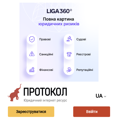
UA
Зареєструватися
Ввійти