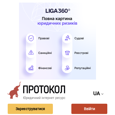
UA
Зареєструватися
Ввійти