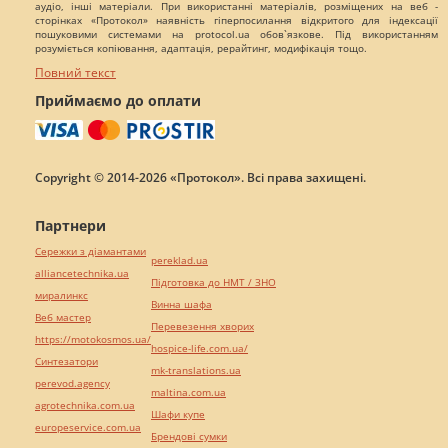
аудіо, інші матеріали. При використанні матеріалів, розміщених на веб -
сторінках «Протокол» наявність гіперпосилання відкритого для індексації
пошуковими системами на protocol.ua обов`язкове. Під використанням
розуміється копіювання, адаптація, рерайтинг, модифікація тощо.
Повний текст
Приймаємо до оплати
Copyright © 2014-2026 «Протокол». Всі права захищені.
Партнери
Сережки з діамантами
pereklad.ua
alliancetechnika.ua
Підготовка до НМТ / ЗНО
миралинкс
Винна шафа
Веб мастер
Перевезення хворих
https://motokosmos.ua/
hospice-life.com.ua/
Синтезатори
mk-translations.ua
perevod.agency
maltina.com.ua
agrotechnika.com.ua
Шафи купе
europeservice.com.ua
Брендові сумки