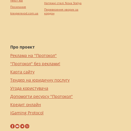
текст юа
Натяжні стелі Nova Stelya
Посилання
Перевезення хворих за
kievperevod.com.ua
кордон
Про проект
Реклама на "Протокол"
"Протокол" без реклами!
Карта сайту
Тендер на юридичну послугу
Угода користувача
Допомогти ресурсу "Протокол"
Кредит онлайн
iGaming Protocol