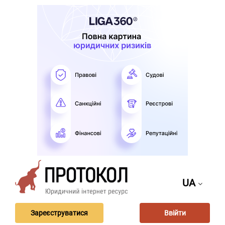
UA
Зареєструватися
Ввійти