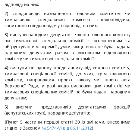
відповіді на них;
2) співдоповідь визначеного головним комітетом чи
тимчасовою спеціальною комісією співдоповідача,
запитання співдоповідачу і відповіді на них;
3) виступи народних депутатів - членів головного комітету
чи тимчасової спеціальної комісії з оголошенням та
обґрунтуванням окремої думки, якщо вона не була надана
народним депутатам разом з висновком відповідного
комітету чи тимчасової спеціальної комісії;
4) виступи по одному представнику від кожного комітету,
тимчасової спеціальної комісії, до яких, крім головного
комітету, направлявся проект закону чи іншого акта
Верховної Ради, у разі якщо висновки цих комітетів чи
тимчасових спеціальних комісій не були надані народним
депутатам;
5) виступи представників депутатських фракцій
(депутатських груп), народних депутатів;
{Пункт 5 частини першої статті 30 із змінами, внесеними
згідно із Законом
№ 5474-VI від 06.11.2012
}