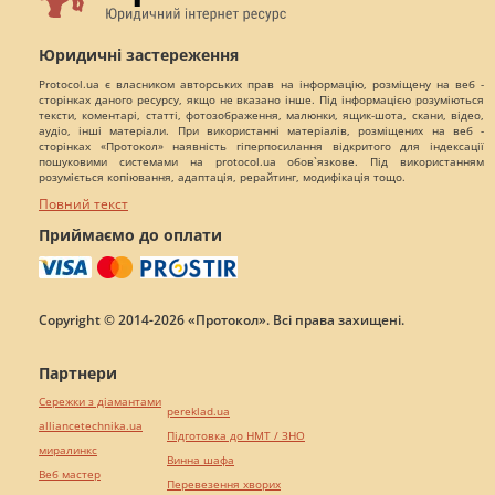
Юридичні застереження
Protocol.ua є власником авторських прав на інформацію, розміщену на веб -
сторінках даного ресурсу, якщо не вказано інше. Під інформацією розуміються
тексти, коментарі, статті, фотозображення, малюнки, ящик-шота, скани, відео,
аудіо, інші матеріали. При використанні матеріалів, розміщених на веб -
сторінках «Протокол» наявність гіперпосилання відкритого для індексації
пошуковими системами на protocol.ua обов`язкове. Під використанням
розуміється копіювання, адаптація, рерайтинг, модифікація тощо.
Повний текст
Приймаємо до оплати
Copyright © 2014-2026 «Протокол». Всі права захищені.
Партнери
Сережки з діамантами
pereklad.ua
alliancetechnika.ua
Підготовка до НМТ / ЗНО
миралинкс
Винна шафа
Веб мастер
Перевезення хворих