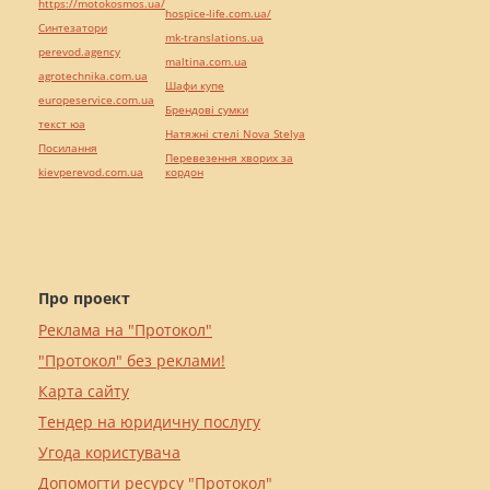
https://motokosmos.ua/
hospice-life.com.ua/
Синтезатори
mk-translations.ua
perevod.agency
maltina.com.ua
agrotechnika.com.ua
Шафи купе
europeservice.com.ua
Брендові сумки
текст юа
Натяжні стелі Nova Stelya
Посилання
Перевезення хворих за
kievperevod.com.ua
кордон
Про проект
Реклама на "Протокол"
"Протокол" без реклами!
Карта сайту
Тендер на юридичну послугу
Угода користувача
Допомогти ресурсу "Протокол"