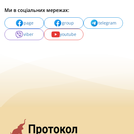
Ми в соціальних мережах:
page
group
telegram
viber
youtube