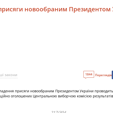
я присяги новообраним Президентом 
1844
ші закони
Переглядів
складення присяги новообраним Президентом України проводитьс
фіційно оголошених Центральною виборчою комісією результатів
217/304