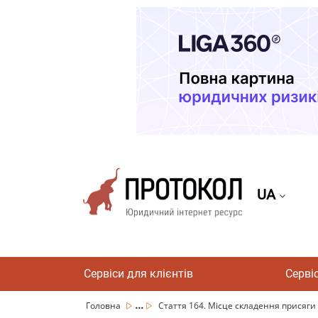
UA
Сервіси для клієнтів
Серві
...
Головна
Стаття 164. Місце складення присяги