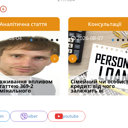
Аналітична стаття
Консультації
08-06
26-08-04
2026-08-05
2026-08-06
2026-08-04
2026-08-07
2026-07-30
уд встановив для
вживання впливом
Чи потрібна ФОП
Документи, на яких не
Переоформлення
Сімейний чи особис
Восьмий ААС фак
одування шкоди
статтею 369-2
печатка у 2026 році:
проставляється
відстрочки за іншою
кредит: від чого
підтвердив, що 
с
мінального
правила засто
апостиль: пер
підставою: нов
залежить ві
може скас
am
viber
youtube