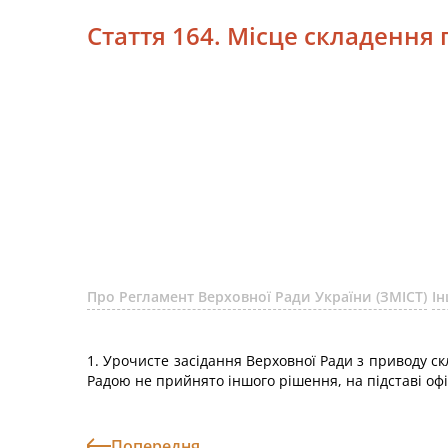
Стаття 164. Місце складенн
Про Регламент Верховної Ради України (ЗМІСТ)
Ін
1. Урочисте засідання Верховної Ради з приводу 
Радою не прийнято іншого рішення, на підставі о
Попередня