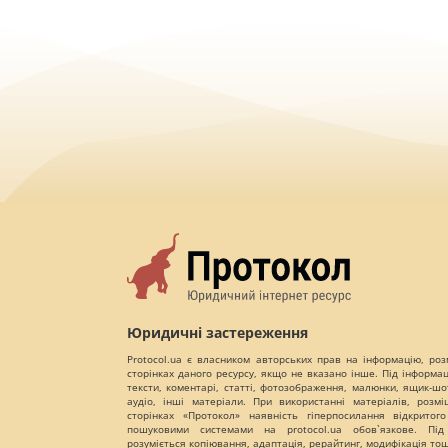
Юридичні застереження
Protocol.ua є власником авторських прав на інформацію, роз
сторінках даного ресурсу, якщо не вказано інше. Під інформа
тексти, коментарі, статті, фотозображення, малюнки, ящик-шот
аудіо, інші матеріали. При використанні матеріалів, розм
сторінках «Протокол» наявність гіперпосилання відкритого
пошуковими системами на protocol.ua обов`язкове. Під
розуміється копіювання, адаптація, рерайтинг, модифікація то