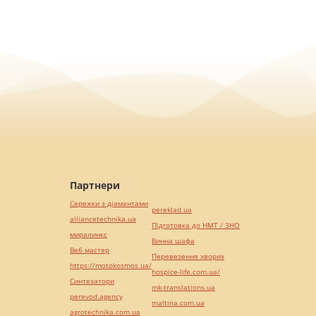
Партнери
Сережки з діамантами
pereklad.ua
alliancetechnika.ua
Підготовка до НМТ / ЗНО
миралинкс
Винна шафа
Веб мастер
Перевезення хворих
https://motokosmos.ua/
hospice-life.com.ua/
Синтезатори
mk-translations.ua
perevod.agency
maltina.com.ua
agrotechnika.com.ua