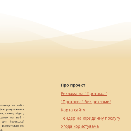
Про проект
Реклама на "Протокол"
"Протокол" без реклами!
міщену на веб -
цією розуміються
Карта сайту
а, скани, відео,
іщених на веб -
Тендер на юридичну послугу
 для індексації
 використанням
Угода користувача
що.