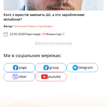
Кого з юристів замінить ШІ, а хто зароблятиме
мільйони?
Автор:
Титикало Роман Сергійович
25.05.2026
Переглядів:
984
Коментарі:
0
Дивитись всі консультації
Ми в соціальних мережах:
page
group
telegram
viber
youtube