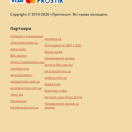
Copyright © 2014-2026 «Протокол». Всі права захищені.
Партнери
Сережки з діамантами
pereklad.ua
alliancetechnika.ua
Підготовка до НМТ / ЗНО
миралинкс
Винна шафа
Веб мастер
Перевезення хворих
https://motokosmos.ua/
hospice-life.com.ua/
Синтезатори
mk-translations.ua
perevod.agency
maltina.com.ua
agrotechnika.com.ua
Шафи купе
europeservice.com.ua
Брендові сумки
текст юа
Натяжні стелі Nova Stelya
Посилання
Перевезення хворих за
kievperevod.com.ua
кордон