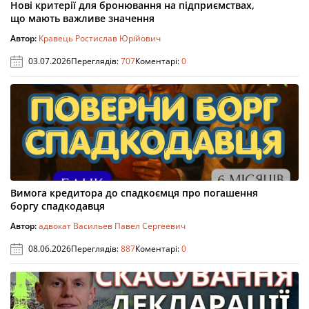
Нові критерії для бронювання на підприємствах,
що мають важливе значення
Автор:
Кравець Ростислав Юрійович
03.07.2026
Переглядів:
707
Коментарі:
0
Вимога кредитора до спадкоємця про погашення
боргу спадкодавця
Автор:
адвокат Васильев Павел Сергеевич
08.06.2026
Переглядів:
887
Коментарі:
0