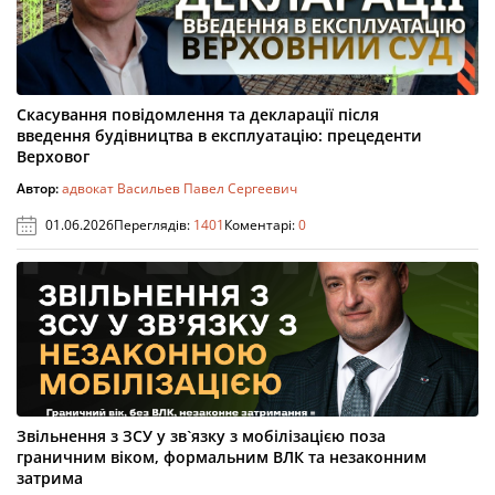
Скасування повідомлення та декларації після
введення будівництва в експлуатацію: прецеденти
Верховог
Автор:
адвокат Васильев Павел Сергеевич
01.06.2026
Переглядів:
1401
Коментарі:
0
Звільнення з ЗСУ у зв`язку з мобілізацією поза
граничним віком, формальним ВЛК та незаконним
затрима