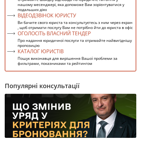
нашому месенджері, яка допоможе Вам зорієнтуватися у
подальших діях
ВІДЕОДЗВІНОК ЮРИСТУ
Ви бачите свого юриста та консультуєтесь з ним через екран
, щоб отримати послугу Вам не потрібно йти до юриста в офіс
ОГОЛОСІТЬ ВЛАСНИЙ ТЕНДЕР
Про надання юридичної послуги та отримайте найвигіднішу
пропозицію
КАТАЛОГ ЮРИСТІВ
Пошук виконавця для вирішення Вашої проблеми за
фильтрами, показниками та рейтингом
Популярні консультації