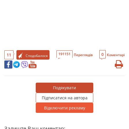
0
191151
11
Переглядів
Коментарі
Сподобалося
Подякувати
Підписатися на автора
Відключити рекламу
Залиште Ваш коментар: