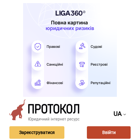
UA
Зареєструватися
Ввійти