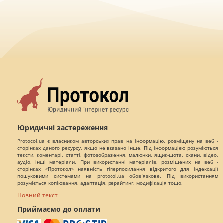
Юридичні застереження
Protocol.ua є власником авторських прав на інформацію, розміщену на веб -
сторінках даного ресурсу, якщо не вказано інше. Під інформацією розуміються
тексти, коментарі, статті, фотозображення, малюнки, ящик-шота, скани, відео,
аудіо, інші матеріали. При використанні матеріалів, розміщених на веб -
сторінках «Протокол» наявність гіперпосилання відкритого для індексації
пошуковими системами на protocol.ua обов`язкове. Під використанням
розуміється копіювання, адаптація, рерайтинг, модифікація тощо.
Повний текст
Приймаємо до оплати