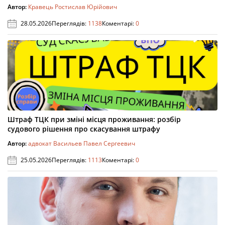
Автор:
Кравець Ростислав Юрійович
28.05.2026
Переглядів:
1138
Коментарі:
0
Штраф ТЦК при зміні місця проживання: розбір
судового рішення про скасування штрафу
Автор:
адвокат Васильев Павел Сергеевич
25.05.2026
Переглядів:
1113
Коментарі:
0