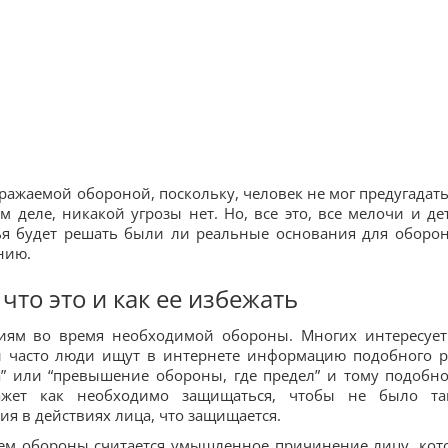
ражаемой обороной, поскольку, человек не мог предугадать
м деле, никакой угрозы нет. Но, все это, все мелочи и де
ья будет решать были ли реальные основания для оборо
нию.
то это и как ее избежать
ниям во время необходимой обороны. Многих интересует
и часто люди ищут в интернете информацию подобного р
” или “превышение обороны, где предел” и тому подобно
кажет как необходимо защищаться, чтобы не было та
ия в действиях лица, что защищается.
ем обороны считается умышленное причинение лицу, кот