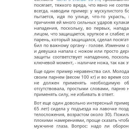
посягает, тяжкого вреда, что явно не соот
всегда, наводим пример: у мускулистого б
пытается, идя по улице, что-то украсть
причиняя ей много сильных ударов кулакам
нападения, поскольку, во первых, напад
лицом, что защищается, хрупкое и слабее; 
парень, который защищался, сделал посягат
бил по важному органу - голове. Изменим с
и девушка напала с ножом или просто держи
защиты соответствует нападению, поскол
ключевой момент, - наличие ножа, так как 
Еще один пример неравенства сил. Молодая
своим парнем (весом 100 кг) и во время сс
не должен применять необходимую обо
отсутствовала, простыми словами, парню н
применять силу, не избивать в ответ.
Вот еще один довольно интересный пример
65 лет) сидела у подъезда на лавочке поз
телосложения, возрастом около 30). Пожил
плохими намерениями, проще сказать чтобы
мужчине глаза. Вопрос: надо ли оборон