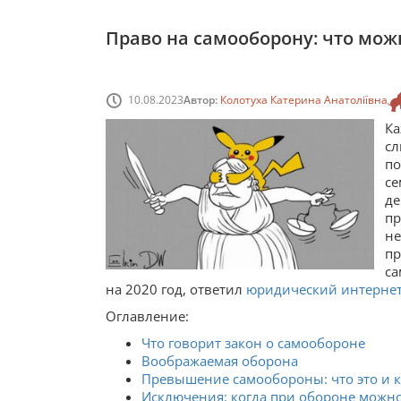
Право на самооборону: что мож
10.08.2023
Автор:
Колотуха Катерина Анатоліївна
Ка
с
по
се
д
пр
не
п
са
на 2020 год, ответил
юридический интернет-
Оглавление:
Что говорит закон о самообороне
Воображаемая оборона
Превышение самообороны: что это и к
Исключения: когда при обороне можно