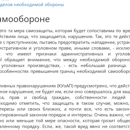
еделов необходимой обороны
самообороне
то та мера самозащиты, которая будет сопоставима по вре
йствиях лица, что защищается, нарушение. Так, это те дейс
е с преступником, пытаясь предотвратить нападение, устра
нистративном и уголовном праве, иными словами, - исклю
, что имеют признаки административных и уголо
ol обращает внимание, что между необходимой оборон
уголовных производствах, - есть небольшая разница.
и особенностях превышения границ необходимой самообор
тивных правонарушениях (КУоАП) предусмотрено, что дейст
ое нарушение, не будет им, если оно совершалось для за
ядка, прав и свобод граждан, собственности людей
бходимо отметить, что защищать в таком случае, можно,
тересы или своих близких, а почти все, что есть закон
нтированный законом порядок и интересы. Очень важно, ч
о или меньше той мере опасности, которая грозит общес
вленному порядку. Если, же, такой вред явно не соответст