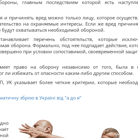
бороны, главным последствием которой есть наступл
я и причинять вред можно только лицу, которое осуществ
гательство на охраняемые интересы. Если же вред причиня
не будут охватываться необходимой обороной.
станавливает перечень обстоятельств, которые исклю
имая оборона. Формально, под нее подпадает действие, кот
о совершено при условии сопоставимой, своевременной защи
меет право на оборону независимо от того, была в 
г ли избежать от опасности каким-либо другим способом.
, УК указывает более четкие критерии, которые необхо
матичну зброю в Україні від "а до я"
дно
ает
вной