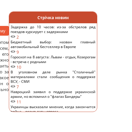
Стрічка новин
Задержка до 10 часов: из-за обстрелов ряд
аму
поездов курсирует с задержками
2
этом
Бюджетный выбор: назван главный
автомобильный бестселлер в Европе
сем,
9
 его
Гороскоп на 8 августа: Львам - отдых, Козерогам
ужно
- встреча с родными
шить
10
о за
В уголовном деле рынка "Столичный"
материалами стали сообщения о поддержке
акое
ВСУ, - СМИ
он о
7
льно
Навроцкий заявил о поддержке украинской
армии, но вспомнил о "флагах Бандеры"
11
Украинцы высказали мнение, когда закончится
война, - результаты опроса
12
Аппетитная творожная запеканка с рисом:
старинный рецепт по-украински
12