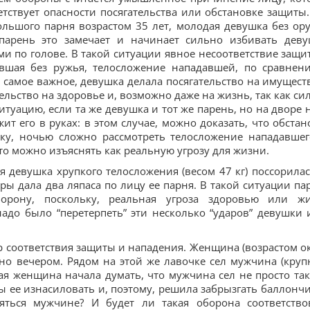
ветствует опасности посягательства или обстановке защиты.
ольшого парня возрастом 35 лет, молодая девушка без ор
, парень это замечает и начинает сильно избивать деву
и по голове. В такой ситуации явное несоответствие защи
авшая без ружья, телосложение нападавшей, по сравнен
и самое важное, девушка делала посягательство на имуществ
ельство на здоровье и, возможно даже на жизнь, так как си
итуацию, если та же девушка и тот же парень, но на дворе 
т его в руках: в этом случае, можно доказать, что обстан
ьку, ночью сложно рассмотреть телосложение нападавшег
это можно изъяснять как реальную угрозу для жизни.
 девушка хрупкого телосложения (весом 47 кг) поссорилас
оры дала два ляпаса по лицу ее парня. В такой ситуации па
рону, поскольку, реальная угроза здоровью или ж
адо было “перетерпеть” эти несколько “ударов” девушки 
 соответствия защиты и нападения. Женщина (возрастом о
дно вечером. Рядом на этой же лавочке сел мужчина (круп
ая женщина начала думать, что мужчина сел не просто так,
 ее изнасиловать и, поэтому, решила забрызгать баллонч
яться мужчине? И будет ли такая оборона соответство