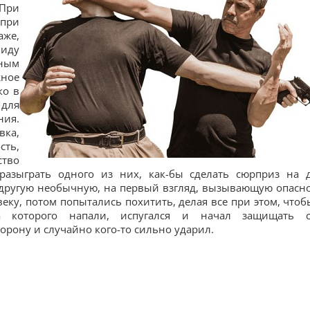
 При
 при
же,
иду
ным
ное
ко в
 для
ия.
вка,
сть,
ство
разыграть одного из них, как-бы сделать сюрприз на 
другую необычную, на первый взгляд, вызывающую опасно
еку, потом попытались похитить, делая все при этом, чтоб
 которого напали, испугался и начал защищать с
рону и случайно кого-то сильно ударил.