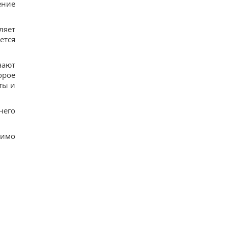
ение
помощь
17
США ввели новые санкции против Кубы за
ляет
сотрудничество с Китаем и РФ, – Bloomberg
ется
18
Одна настройка, которую стоит изменить всем
владельцам новых телевизоров
чают
19
орое
Ученые нашли отпечатки пальцев на керамике
возрастом 8000 лет: что их удивило
ты и
17
Украина ставит Путина на предвыборные часы,
- Newsweek
него
14
димо