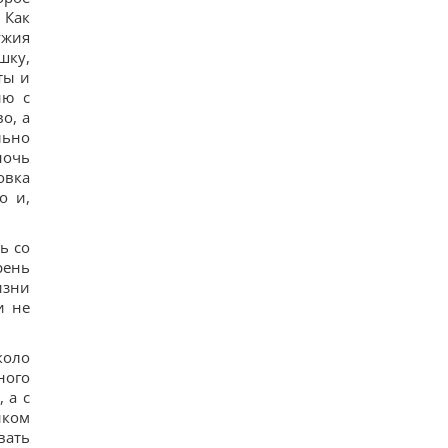
 Как
ужия
шку,
ты и
ию с
о, а
льно
ночь
овка
о и,
ь со
рень
изни
и не
коло
ного
 а с
иком
вать