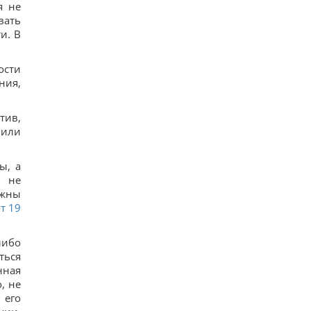
я не
вать
и. В
ости
ния,
тив,
 или
ы, а
м не
лжны
т 19
либо
ться
нная
, не
 его