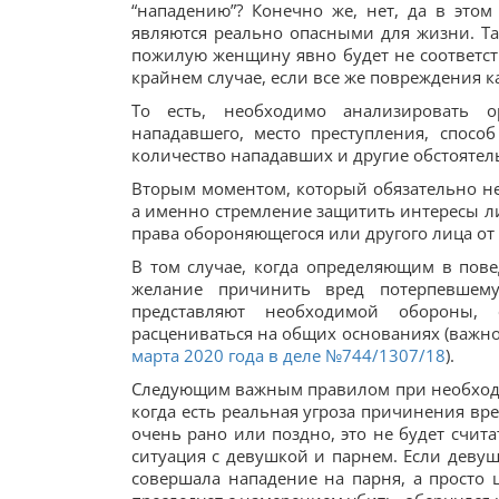
“нападению”? Конечно же, нет, да в это
являются реально опасными для жизни. Та
пожилую женщину явно будет не соответств
крайнем случае, если все же повреждения
То есть, необходимо анализировать о
нападавшего, место преступления, спосо
количество нападавших и другие обстоятель
Вторым моментом, который обязательно не
а именно стремление защитить интересы ли
права обороняющегося или другого лица от 
В том случае, когда определяющим в пов
желание причинить вред потерпевшему
представляют необходимой обороны,
расцениваться на общих основаниях (важн
марта 2020 года в деле
№744/1307/18
).
Следующим важным правилом при необходи
когда есть реальная угроза причинения вр
очень рано или поздно, это не будет счит
ситуация с девушкой и парнем. Если девуш
совершала нападение на парня, а просто ш