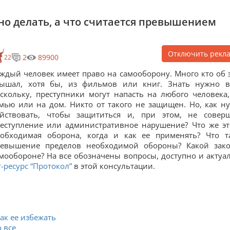
но делать, а что считается превышением
Отключить рекл
2
89900
22
ждый человек имеет право на самооборону. Много кто об 
лышал, хотя бы, из фильмов или книг. Знать нужно в
скольку, преступники могут напасть на любого человека,
мью или на дом. Никто от такого не защищен. Но, как н
ействовать, чтобы защититься и, при этом, не совер
еступление или административное нарушение? Что же эт
обходимая оборона, когда и как ее применять? Что т
ревышение пределов необходимой обороны? Какой зак
мообороне? На все обозначены вопросы, доступно и актуа
ресурс “Протокол”
в этой консультации.
ак ее избежать
 все