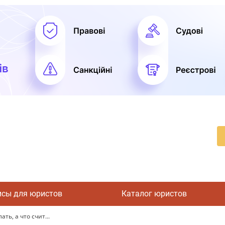
исы для юристов
Каталог юристов
ть, а что счит...