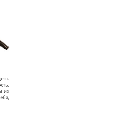
день
сть,
ы их
ебя,