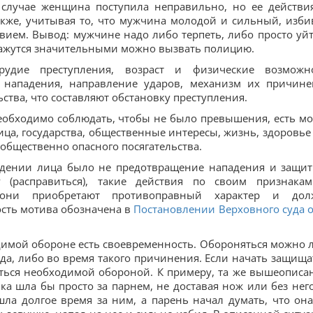
м случае женщина поступила неправильно, но ее действи
кже, учитывая то, что мужчина молодой и сильный, изби
ием. Вывод: мужчине надо либо терпеть, либо просто уйт
 кажутся значительными можно вызвать полицию.
рудие преступления, возраст и физические возможн
б нападения, направление ударов, механизм их причине
ства, что составляют обстановку преступления.
обходимо соблюдать, чтобы не было превышения, есть мо
ца, государства, общественные интересы, жизнь, здоровье
общественно опасного посягательства.
едении лица было не предотвращение нападения и защит
 (расправиться), такие действия по своим признака
 они приобретают противоправный характер и до
ость мотива обозначена в
Постановлении Верховного суда о
мой обороне есть своевременность. Обороняться можно 
еда, либо во время такого причинения. Если начать защища
аться необходимой обороной. К примеру, та же вышеописа
ка шла бы просто за парнем, не доставая нож или без него
ла долгое время за ним, а парень начал думать, что она