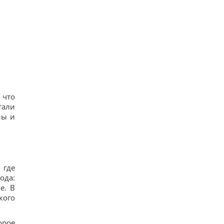
 что
тали
ны и
 где
ода:
е. В
кого
орое