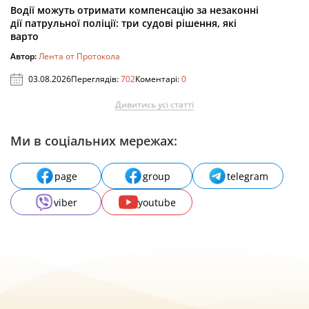
Водії можуть отримати компенсацію за незаконні
дії патрульної поліції: три судові рішення, які
варто
Автор:
Лента от Протокола
03.08.2026
Переглядів:
702
Коментарі:
0
Дивитись усі статті
Ми в соціальних мережах:
page
group
telegram
viber
youtube