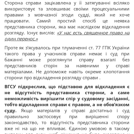
Сторона справи зацікавлена у її затягуванні всіляко
використовує та зловшиває своїми процесуальними
правами з мовчазної згоди судді, який не хоче
працювати. Самий простий спосіб це неявка
представника сторони, яка має наслідком відкладення
розгляду. Існує вислів:
«У нас есть священное право на
один перенос.»
Проте як з’ясувалось при тлумаченні ст. 77 ГПК України
такого права у учасників справи немає і суд при
бажанні може розглянути справу взагалі без
представників сторін за наявними у справі
матеріалами. Не допоможе навіть окреме клопотання
сторони про відкладення розгляду справи .
ВГСУ підкреслив, що підставою для відкладення є
не відсутність представника сторони, а саме
неможливість вирішити спір у судовому засіданні,
тобто відкладення справи є правом, а не обов’язком
суду.
Якщо матеріалів у справі достатньо і суд
правильно застосовує при вирішенні спору
законодавство, то відсутність представника сторони
вже ні на що не впливає. Єдиною умовою в такому