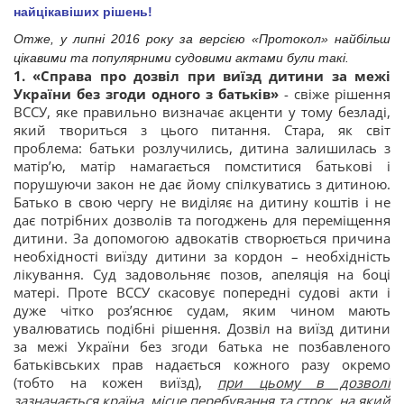
найцікавіших рішень!
Отже, у липні 2016 року за версією «Протокол» найбільш
цікавими та популярними судовими актами були такі.
1.
«Справа про дозвіл при виїзд дитини за межі
України без згоди одного з батьків»
- свіже рішення
ВССУ, яке правильно визначає акценти у тому безладі,
який твориться з цього питання. Стара, як світ
проблема: батьки розлучились, дитина залишилась з
матір’ю, матір намагається помститися батькові і
порушуючи закон не дає йому спілкуватись з дитиною.
Батько в свою чергу не виділяє на дитину коштів і не
дає потрібних дозволів та погоджень для переміщення
дитини. За допомогою адвокатів створюється причина
необхідності виїзду дитини за кордон – необхідність
лікування. Суд задовольняє позов, апеляція на боці
матері. Проте ВССУ скасовує попередні судові акти і
дуже чітко роз’яснює судам, яким чином мають
увалюватись подібні рішення. Дозвіл на виїзд дитини
за межі України без згоди батька не позбавленого
батьківських прав надається кожного разу окремо
(тобто на кожен виїзд),
при цьому в дозволі
зазначається країна, місце перебування та строк, на який