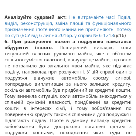
Аналізуйте судовий акт:
Не витрачайте час! Поділ,
виділ, реконструкція, зміна площі та функціонального
призначення іпотечного майна не припиняють іпотеку
по суті (ВСУ від 6 липня 2016р. у справі
№ 6-1213
цс16)
6. При розлученні кожен з подружжя намагався
обдурити іншого.
Поширений випадок, коли
титульний власник рухомого майна, яке є об’єктом
спільної сумісної власності, відчужує це майно, що воно
не потрапило до загальної маси майна, яке підлягає
поділу, наприклад при розлученні. У цій справі один з
подружжя відчужив автомобіль своєму синові,
попередньо виплативши за нього залишок кредиту,
оскільки автомобіль був придбаний за кредитні кошти.
Тому виникла ситуація, коли автомобіль знаходиться у
спільній сумісній власності, придбаний за кредитні
кошти в інтересах сім’ї, і тому зобов’язання по
поверненню кредиту також є спільними для подружжя і
підлягають поділу. Проте в даному випадку кредитні
зобов’язання були достроково погашені одним з
подружжя коштами, походження яких суди не