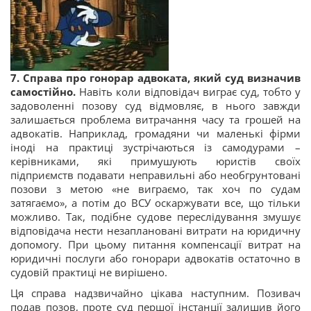
7.
Справа про гонорар адвоката, який суд визначив
самостійно.
Навіть коли відповідач виграє суд, тобто у
задоволенні позову суд відмовляє, в нього завжди
залишається проблема витрачання часу та грошей на
адвокатів. Наприклад, громадяни чи маленькі фірми
іноді на практиці зустрічаються із самодурами –
керівниками, які примушують юристів своїх
підприємств подавати неправильні або необгрунтовані
позови з метою «не виграємо, так хоч по судам
затягаємо», а потім до ВСУ оскаржувати все, що тільки
можливо. Так, подібне судове переслідування змушує
відповідача нести незаплановані витрати на юридичну
допомогу. При цьому питання компенсації витрат на
юридичні послуги або гонорари адвокатів остаточно в
судовій практиці не вирішено.
Ця справа надзвичайно цікава наступним. Позивач
подав позов, проте суд першої інстанції залишив його