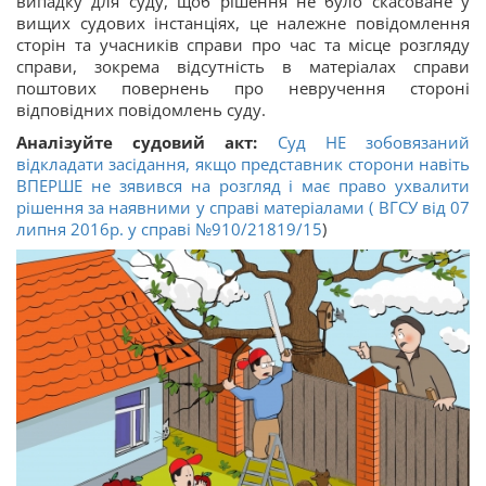
випадку для суду, щоб рішення не було скасоване у
вищих судових інстанціях, це належне повідомлення
сторін та учасників справи про час та місце розгляду
справи, зокрема відсутність в матеріалах справи
поштових повернень про невручення стороні
відповідних повідомлень суду.
Аналізуйте судовий акт:
Суд НЕ зобовязаний
відкладати засідання, якщо представник сторони навіть
ВПЕРШЕ не зявився на розгляд і має право ухвалити
рішення за наявними у справі матеріалами ( ВГСУ від 07
липня 2016р. у справі
№910/21819/15
)