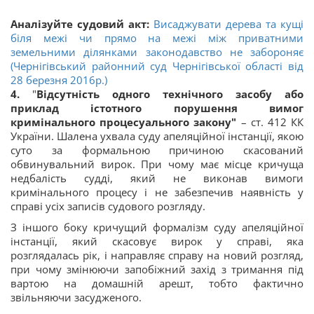
Аналізуйте судовий акт:
Висаджувати дерева та кущі
біля межі чи прямо на межі між приватними
земельними ділянками законодавство не забороняє
(Чернігівський районний суд Чернігівської області від
28 березня 2016р.)
4.
"
Відсутність одного технічного засобу або
приклад істотного порушення вимог
кримінального процесуального закону"
– ст. 412 КК
України. Шалена ухвала суду апеляційної інстанції, якою
суто за формальною причиною скасований
обвинувальний вирок. При чому має місце кричуща
недбалість судді, який не виконав вимоги
кримінального процесу і не забезпечив наявність у
справі усіх записів судового розгляду.
З іншого боку кричущий формалізм суду апеляційної
інстанції, який скасовує вирок у справі, яка
розглядалась рік, і направляє справу на новий розгляд,
при чому змінюючи запобіжний захід з тримання під
вартою на домашній арешт, тобто фактично
звільняючи засудженого.