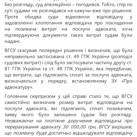
без розгляду, суд апеляційної – погодився. Тобто, спір по
суті судами не розглядався не кажучи вже про рішення.
Проте обидва суди відмовили відповідачу у
задоволенні клопотання відповідача про покладення
на позивача витрат на послуги адвоката, хоча
підтверджуючи документи таких витрат судам були
надані.
ВГСУ скасував попередні рішення і визначив, що була
неправильно застосована ст. 49 ГПК України (розподіл
судових витрат) і слід було застосувати частину другу ст.
81 ГПК України та ст. 48 ГПК України, яка передбачає,
що витрати, що підлягають сплаті за послуги адвоката,
визначаються у порядку, встановленому ЗУ «Про
адвокатуру».
Головним сюрпризом у цій справі стало те, що ВГСУ
самостійно визначив розмір витрат відповідача на
послуги адвоката, які підлягають сплаті позивачем,
заяву якого було залишено судом без розгляду.
Незважаючи на платіжне доручення відповідача про
перерахування адвокату 30 000,00 грн, ВГСУ вирішив,
що позивачу буде достатньо відшкодувати відповідачу