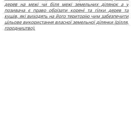
дерев на межі чи біля межі земельних ділянок а у
позивача є право обрізати корені та гілки дерев та
кущів, які виходять на його територію чим забезпечити
цільове використання власної земельної ділянки (рілля,
городництво).