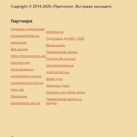
Copyright © 2014-2026 «Протокол». Всі права захищені.
Партнери
Сережки з діамантами
pereklad.ua
alliancetechnika.ua
Підготовка до НМТ / ЗНО
миралинкс
Винна шафа
Веб мастер
Перевезення хворих
https://motokosmos.ua/
hospice-life.com.ua/
Синтезатори
mk-translations.ua
perevod.agency
maltina.com.ua
agrotechnika.com.ua
Шафи купе
europeservice.com.ua
Брендові сумки
текст юа
Натяжні стелі Nova Stelya
Посилання
Перевезення хворих за
kievperevod.com.ua
кордон