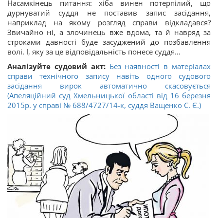
Насамкінець питання: хіба винен потерпілий, що
дурнуватий суддя не поставив запис засідання,
наприклад на якому розгляд справи відкладався?
Звичайно ні, а злочинець вже вдома, та й навряд за
строками давності буде засуджений до позбавлення
волі. І, яку за це відповідальність понесе суддя…
Аналізуйте судовий акт:
Без наявності в матеріалах
справи технічного запису навіть одного судового
засідання вирок автоматично скасовується
(Апеляційний суд Хмельницької області від 16 березня
2015р. у справі № 688/4727/14-к, суддя Ващенко С. Є.)