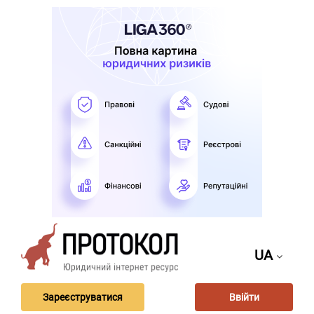
UA
Зареєструватися
Ввійти