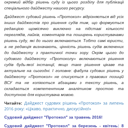
окремий відбір рішень суду із цього розділу для публікації
спеціального дайджесту нашого ресурсу.
Дайджест судовий рішень «Протокол» відрізняється від усіх
інших дайджестів про рішення судів тим, що формується
редакцією щомісячно виключно на підставі кількості
переглядів, лайків, коментарів та поширень користувачами
рішень суду, які до нього включаються. Тобто самі юристи,
а не редакція визначають, цінність рішень судів включених
до дайджесту з практичної точки зору. Окрім цього до
судового дайджесту «Протоколу» включаються рішення
судів будь-якої інстанції, якщо таке рішення цікаве та
актуальне на сьогодні. І головне: фабула судових рішень у
дайджесту «Протокол» не списується з правових позицій
ВСУ та не копіюється абзацами з тексту рішень, а
складається компетентним аналітиком простою та
доступною для користувача мовою.
Дайджест судових рішень «Протокол» за липень
Читайте:
2016 року: «Цікаво, практично, дискусійно!»
Судовий дайджест "Протокол" за травень 2016!
Судовий дайджест "Протокол" за березень - квітень: 8