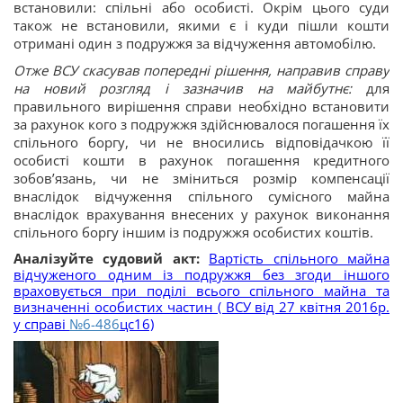
встановили: спільні або особисті. Окрім цього суди
також не встановили, якими є і куди пішли кошти
отримані один з подружжя за відчуження автомобілю.
Отже ВСУ скасував попередні рішення, направив справу
на новий розгляд і зазначив на майбутнє:
для
правильного вирішення справи необхідно встановити
за рахунок кого з подружжя здійснювалося погашення їх
спільного боргу, чи не вносились відповідачкою її
особисті кошти в рахунок погашення кредитного
зобов’язань, чи не зміниться розмір компенсації
внаслідок відчуження спільного сумісного майна
внаслідок врахування внесених у рахунок виконання
спільного боргу іншим із подружжя особистих коштів.
Аналізуйте судовий акт:
Вартість спільного майна
відчуженого одним із подружжя без згоди іншого
враховується при поділі всього спільного майна та
визначенні особистих частин ( ВСУ від 27 квітня 2016р.
у справі
№6-486
цс16)