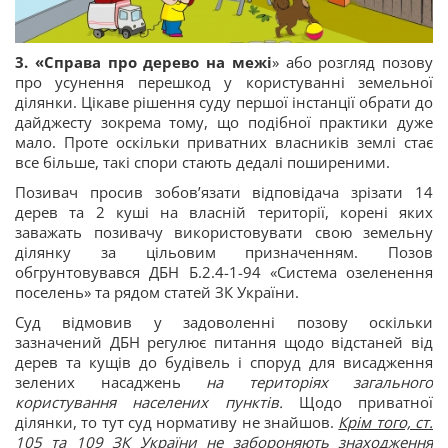
3. «Справа про дерево на межі
» або розгляд позову
про усунення перешкод у користуванні земельної
ділянки. Цікаве рішення суду першої інстанції обрати до
дайджесту зокрема тому, що подібної практики дуже
мало. Проте оскільки приватних власників землі стає
все більше, такі спори стають дедалі поширеними.
Позивач просив зобов’язати відповідача зрізати 14
дерев та 2 куші на власній території, корені яких
заважать позивачу використовувати свою земельну
ділянку за цільовим призначенням. Позов
обгрунтовувався ДБН Б.2.4-1-94 «Система озеленення
поселень» та рядом статей ЗК України.
Суд відмовив у задоволенні позову оскільки
зазначений ДБН регулює питання щодо відстаней від
дерев та кущів до будівель і споруд для висадження
зелених насаджень
на територіях загального
користування населених пунктів.
Щодо приватної
ділянки, то тут суд нормативу не знайшов.
Крім того, ст.
105 та 109 ЗК України не забороняють знаходження