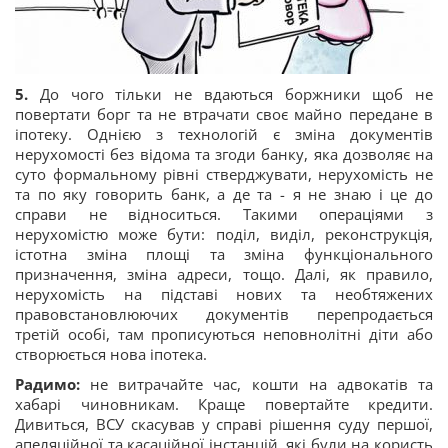
5.
До чого тільки не вдаються боржники щоб не
повертати борг та не втрачати своє майно передане в
іпотеку. Однією з технологій є зміна документів
нерухомості без відома та згоди банку, яка дозволяє на
суто формальному рівні стверджувати, нерухомість не
та по яку говорить банк, а де та - я не знаю і це до
справи не відноситься. Такими операціями з
нерухомістю може бути: поділ, виділ, реконструкція,
істотна зміна площі та зміна функціонального
призначення, зміна адреси, тощо. Далі, як правило,
нерухомість на підставі нових та необтяжених
правовстановлюючих документів перепродається
третій особі, там прописуються неповнолітні діти або
створюється нова іпотека.
Радимо:
не витрачайте час, кошти на адвокатів та
хабарі чиновникам. Краще повертайте кредити.
Дивиться, ВСУ скасував у справі рішення суду першої,
апеляційної та касаційної інстанцій, які були на користь