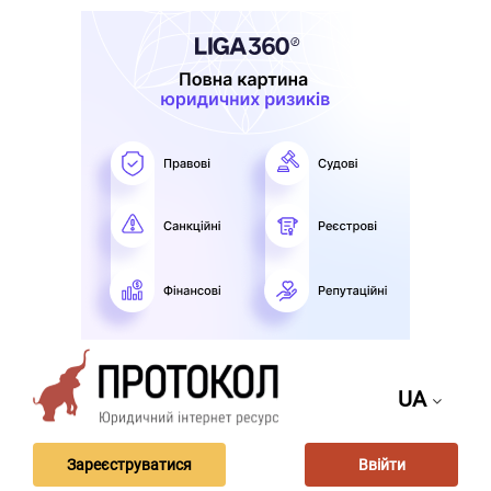
UA
Зареєструватися
Ввійти