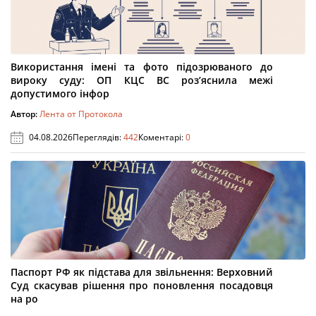
Використання імені та фото підозрюваного до
вироку суду: ОП КЦС ВС роз’яснила межі
допустимого інфор
Автор:
Лента от Протокола
04.08.2026
Переглядів:
442
Коментарі:
0
Паспорт РФ як підстава для звільнення: Верховний
Суд скасував рішення про поновлення посадовця
на ро