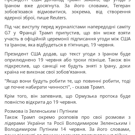
Іраном вже досягнута. За його словами, Тегеран
зобов'язався відмовитися, зокрема, від створення
ядерної зброї, пише Reuters.
Під час виступу перед журналістами напередодні саміту
G7 у Франції Трамп припустив, що він може взяти
участь в офіційній церемонії підписання угоди між США
та Іраном, яка відбудеться в п'ятницю, 19 червня.
Президент США додав, що текст угоди з Іраном буде
оприлюднено 19 червня або трохи пізніше. Також він
підкреслив, що санкції не будуть зняті з Ірану, доки
країна не виконає свої зобов'язання.
"Якщо вони будуть робити те, що повинні робити, тоді
це почне набирати чинності", - сказав Трамп.
Крім того, він запевнив, що Ормузька протока буде
повністю відкрита до 19 червня.
Розмова із Зеленським і Путіним
Також Трамп окремо розповів про свої розмови з
лідерами України та Росії Володимиром Зеленським і
Володимиром Путіним 14 червня. За його словами,