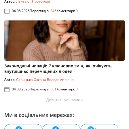
Автор:
Лента от Протокола
04.08.2026
Переглядів:
346
Коментарі:
0
Законодавчі новації: 7 ключових змін, які очікують
внутрішньо переміщених людей
Автор:
Савицька Оксана Володимирівна
04.08.2026
Переглядів:
501
Коментарі:
0
Дивитись усі новини
Ми в соціальних мережах: