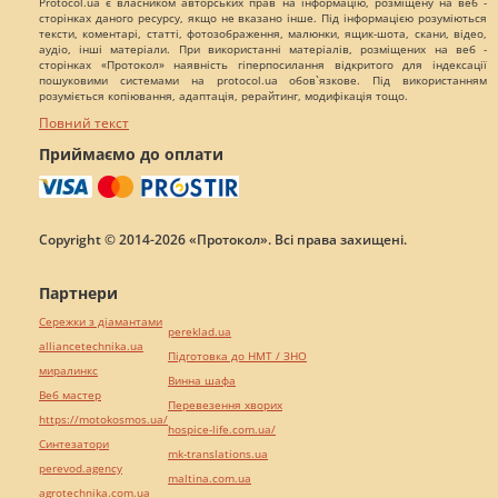
Protocol.ua є власником авторських прав на інформацію, розміщену на веб -
сторінках даного ресурсу, якщо не вказано інше. Під інформацією розуміються
тексти, коментарі, статті, фотозображення, малюнки, ящик-шота, скани, відео,
аудіо, інші матеріали. При використанні матеріалів, розміщених на веб -
сторінках «Протокол» наявність гіперпосилання відкритого для індексації
пошуковими системами на protocol.ua обов`язкове. Під використанням
розуміється копіювання, адаптація, рерайтинг, модифікація тощо.
Повний текст
Приймаємо до оплати
Copyright © 2014-2026 «Протокол». Всі права захищені.
Партнери
Сережки з діамантами
pereklad.ua
alliancetechnika.ua
Підготовка до НМТ / ЗНО
миралинкс
Винна шафа
Веб мастер
Перевезення хворих
https://motokosmos.ua/
hospice-life.com.ua/
Синтезатори
mk-translations.ua
perevod.agency
maltina.com.ua
agrotechnika.com.ua