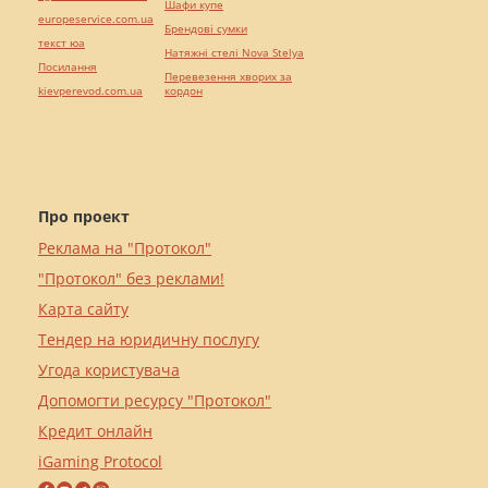
Шафи купе
europeservice.com.ua
Брендові сумки
текст юа
Натяжні стелі Nova Stelya
Посилання
Перевезення хворих за
kievperevod.com.ua
кордон
Про проект
Реклама на "Протокол"
"Протокол" без реклами!
Карта сайту
Тендер на юридичну послугу
Угода користувача
Допомогти ресурсу "Протокол"
Кредит онлайн
iGaming Protocol