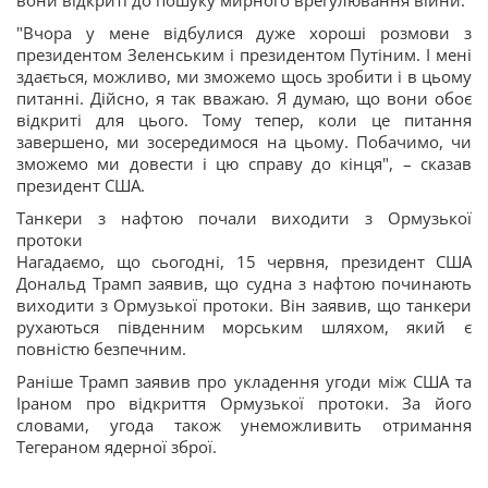
вони відкриті до пошуку мирного врегулювання війни.
"Вчора у мене відбулися дуже хороші розмови з
президентом Зеленським і президентом Путіним. І мені
здається, можливо, ми зможемо щось зробити і в цьому
питанні. Дійсно, я так вважаю. Я думаю, що вони обоє
відкриті для цього. Тому тепер, коли це питання
завершено, ми зосередимося на цьому. Побачимо, чи
зможемо ми довести і цю справу до кінця", – сказав
президент США.
Танкери з нафтою почали виходити з Ормузької
протоки
Нагадаємо, що сьогодні, 15 червня, президент США
Дональд Трамп заявив, що судна з нафтою починають
виходити з Ормузької протоки. Він заявив, що танкери
рухаються південним морським шляхом, який є
повністю безпечним.
Раніше Трамп заявив про укладення угоди між США та
Іраном про відкриття Ормузької протоки. За його
словами, угода також унеможливить отримання
Тегераном ядерної зброї.