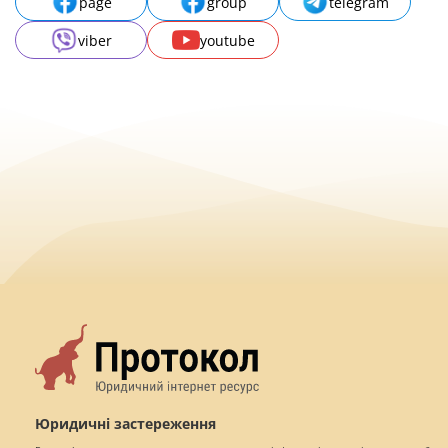
page
group
telegram
viber
youtube
Юридичні застереження