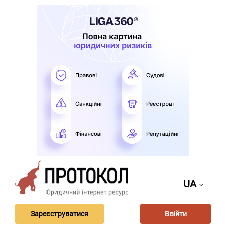
UA
Зареєструватися
Ввійти