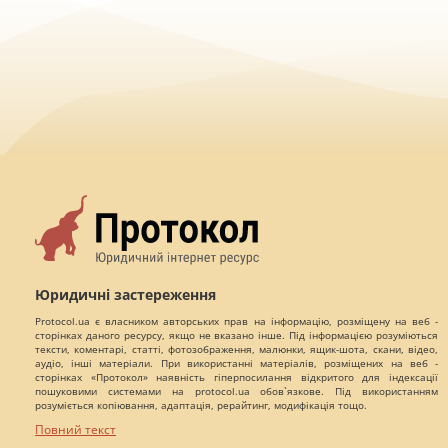
Юридичні застереження
Protocol.ua є власником авторських прав на інформацію, розміщену на веб -
сторінках даного ресурсу, якщо не вказано інше. Під інформацією розуміються
тексти, коментарі, статті, фотозображення, малюнки, ящик-шота, скани, відео,
аудіо, інші матеріали. При використанні матеріалів, розміщених на веб -
сторінках «Протокол» наявність гіперпосилання відкритого для індексації
пошуковими системами на protocol.ua обов`язкове. Під використанням
розуміється копіювання, адаптація, рерайтинг, модифікація тощо.
Повний текст