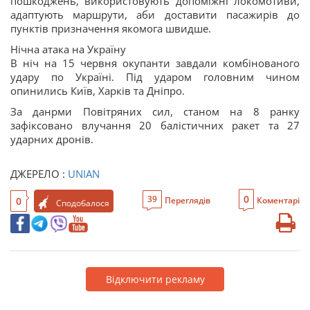
пошкоджень, використовують допоміжні локомотиви,
адаптують маршрути, аби доставити пасажирів до
пунктів призначення якомога швидше.
Нічна атака на Україну
В ніч на 15 червня окупанти завдали комбінованого
удару по Україні. Під ударом головним чином
опинились Київ, Харків та Дніпро.
За данрми Повітряних сил, станом на 8 ранку
зафіксовано влучання 20 балістичних ракет та 27
ударних дронів.
ДЖЕРЕЛО :
UNIAN
0
39
0
Переглядів
Коментарі
Сподобалося
Відключити рекламу