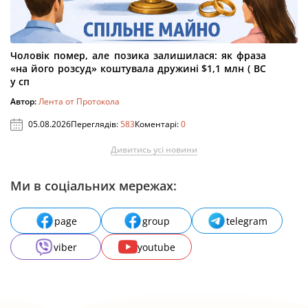
Чоловік помер, але позика залишилася: як фраза
«на його розсуд» коштувала дружині $1,1 млн ( ВС
у сп
Автор:
Лента от Протокола
05.08.2026
Переглядів:
583
Коментарі:
0
Дивитись усі новини
Ми в соціальних мережах:
page
group
telegram
viber
youtube