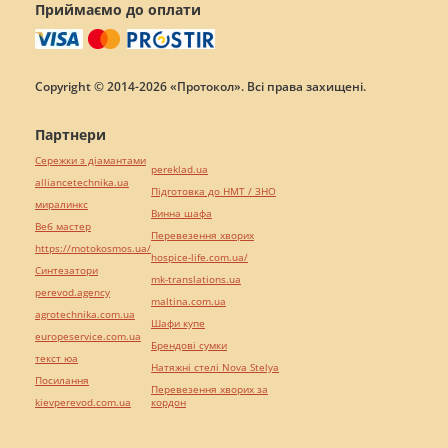
Приймаємо до оплати
Copyright © 2014-2026 «Протокол». Всі права захищені.
Партнери
Сережки з діамантами
pereklad.ua
alliancetechnika.ua
Підготовка до НМТ / ЗНО
миралинкс
Винна шафа
Веб мастер
Перевезення хворих
https://motokosmos.ua/
hospice-life.com.ua/
Синтезатори
mk-translations.ua
perevod.agency
maltina.com.ua
agrotechnika.com.ua
Шафи купе
europeservice.com.ua
Брендові сумки
текст юа
Натяжні стелі Nova Stelya
Посилання
Перевезення хворих за
kievperevod.com.ua
кордон