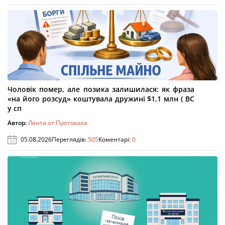
Чоловік помер, але позика залишилася: як фраза
«на його розсуд» коштувала дружині $1,1 млн ( ВС
у сп
Автор:
Лента от Протокола
05.08.2026
Переглядів:
505
Коментарі:
0