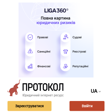
UA
Зареєструватися
Ввійти