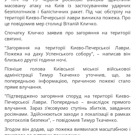
масовану атаку на Київ із застосуванням ударних
безпілотників і балістичних ракет. Під час обстрілу на
території Києво-Печерської лаври виникла пожежа. Про
це повідомив мер столиці Віталій Кличко.
Спочатку Кличко заявив про загоряння на території
святині.
"Загоряння на території Києво-Печерської Лаври.
Пожежа на даху Успенського собору", – написав він
близько другої години ночі.
Пізніше голова Київської міської військової
адміністрації Тимур Ткаченко уточнив, що, за
попередньою інформацією, причиною пожежі стало
пряме влучання.
"Підтверджено загоряння споруд на території Києво-
Печерської Лаври. Попередньо – внаслідок прямого
влучання. Зараз з'ясовуємо ступінь збитків, завданих
росіянами. Здійснюються заходи з локалізації в рамках
протоколів безпеки", – повідомив Тимур Ткаченко.
Згодом він додав, що пожежа виявилася масштабною і