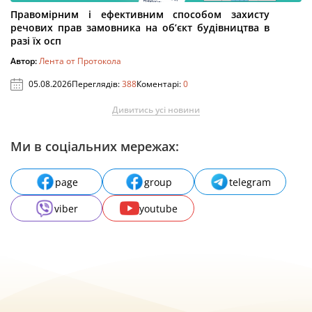
Правомірним і ефективним способом захисту
речових прав замовника на об’єкт будівництва в
разі їх осп
Автор:
Лента от Протокола
05.08.2026
Переглядів:
388
Коментарі:
0
Дивитись усі новини
Ми в соціальних мережах:
page
group
telegram
viber
youtube