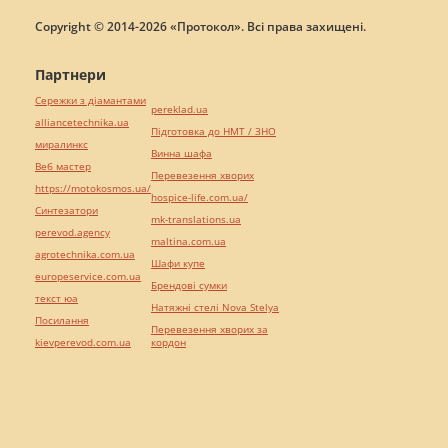
Copyright © 2014-2026 «Протокол». Всі права захищені.
Партнери
Сережки з діамантами
pereklad.ua
alliancetechnika.ua
Підготовка до НМТ / ЗНО
миралинкс
Винна шафа
Веб мастер
Перевезення хворих
https://motokosmos.ua/
hospice-life.com.ua/
Синтезатори
mk-translations.ua
perevod.agency
maltina.com.ua
agrotechnika.com.ua
Шафи купе
europeservice.com.ua
Брендові сумки
текст юа
Натяжні стелі Nova Stelya
Посилання
Перевезення хворих за
kievperevod.com.ua
кордон