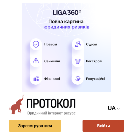
UA
Зареєструватися
Ввійти