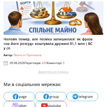
Чоловік помер, але позика залишилася: як фраза
«на його розсуд» коштувала дружині $1,1 млн ( ВС
у сп
Автор:
Лента от Протокола
05.08.2026
Переглядів:
620
Коментарі:
0
Дивитись усі новини
Ми в соціальних мережах:
page
group
telegram
viber
youtube