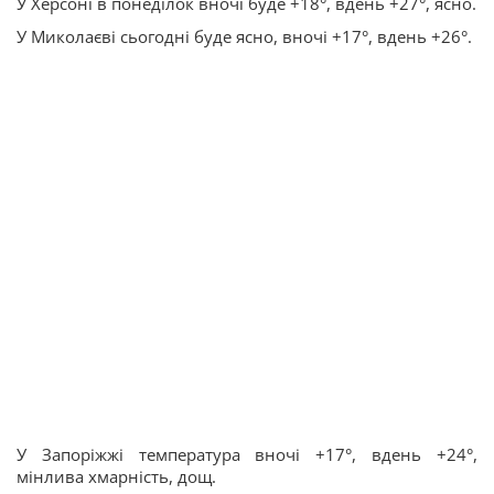
У Херсоні в понеділок вночі буде +18°, вдень +27°, ясно.
У Миколаєві сьогодні буде ясно, вночі +17°, вдень +26°.
У Запоріжжі температура вночі +17°, вдень +24°,
мінлива хмарність, дощ.