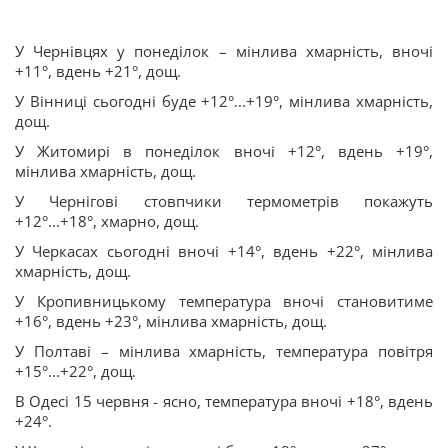
У Чернівцях у понеділок – мінлива хмарність, вночі
+11°, вдень +21°, дощ.
У Вінниці сьогодні буде +12°...+19°, мінлива хмарність,
дощ.
У Житомирі в понеділок вночі +12°, вдень +19°,
мінлива хмарність, дощ.
У Чернігові стовпчики термометрів покажуть
+12°...+18°, хмарно, дощ.
У Черкасах сьогодні вночі +14°, вдень +22°, мінлива
хмарність, дощ.
У Кропивницькому температура вночі становитиме
+16°, вдень +23°, мінлива хмарність, дощ.
У Полтаві – мінлива хмарність, температура повітря
+15°...+22°, дощ.
В Одесі 15 червня - ясно, температура вночі +18°, вдень
+24°.