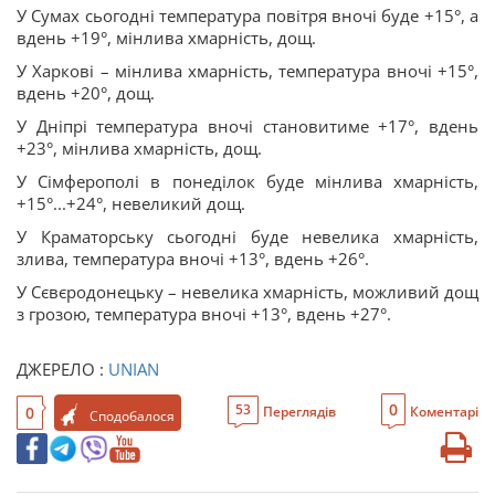
У Сумах сьогодні температура повітря вночі буде +15°, а
вдень +19°, мінлива хмарність, дощ.
У Харкові – мінлива хмарність, температура вночі +15°,
вдень +20°, дощ.
У Дніпрі температура вночі становитиме +17°, вдень
+23°, мінлива хмарність, дощ.
У Сімферополі в понеділок буде мінлива хмарність,
+15°...+24°, невеликий дощ.
У Краматорську сьогодні буде невелика хмарність,
злива, температура вночі +13°, вдень +26°.
У Сєвєродонецьку – невелика хмарність, можливий дощ
з грозою, температура вночі +13°, вдень +27°.
ДЖЕРЕЛО :
UNIAN
0
53
0
Переглядів
Коментарі
Сподобалося