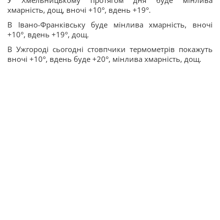
У Хмельницькому протягом дня буде мінлива
хмарність, дощ, вночі +10°, вдень +19°.
В Івано-Франківську буде мінлива хмарність, вночі
+10°, вдень +19°, дощ.
В Ужгороді сьогодні стовпчики термометрів покажуть
вночі +10°, вдень буде +20°, мінлива хмарність, дощ.