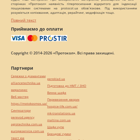
сторінках «Протокол» наявність гіперпосилання відкритого для індексації
пошуковими системами на protocol.ua обов`язкове. Під використанням
розуміється копіювання, адаптація, рерайтинг, модифікація тощо.
Повний текст
Приймаємо до оплати
Copyright © 2014-2026 «Протокол». Всі права захищені.
Партнери
Сережки з діамантами
pereklad.ua
alliancetechnika.ua
Підготовка до НМТ / ЗНО
миралинкс
Винна шафа
Веб мастер
Перевезення хворих
https://motokosmos.ua/
hospice-life.com.ua/
Синтезатори
mk-translations.ua
perevod.agency
maltina.com.ua
agrotechnika.com.ua
Шафи купе
europeservice.com.ua
Брендові сумки
текст юа