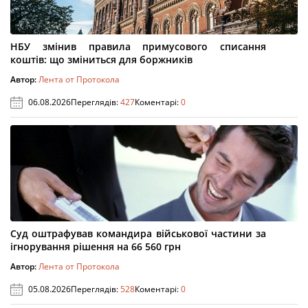
НБУ змінив правила примусового списання
коштів: що зміниться для боржників
Автор:
Лента от Протокола
06.08.2026
Переглядів:
427
Коментарі:
0
Суд оштрафував командира військової частини за
ігнорування рішення на 66 560 грн
Автор:
Лента от Протокола
05.08.2026
Переглядів:
528
Коментарі:
0