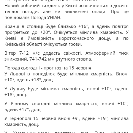
Новий робочий тиждень у Києві розпочнеться з досить
теплої погоди, але не виключені опади. Про це
повідомляє Погода УНІАН.
Вранці в столиці буде близько +16°, а вдень повітря
прогріється до +20°. Очікується мінлива хмарність. У
Києві є ймовірність короткочасного дощу, а по
Київській області очікуються грози.
Вітер 7-12 м/с додасть свіжості. Атмосферний тиск
знижений, 741-742 мм ртутного стовпа.
Погода сьогодні - прогноз на 15 червня
У Львові в понеділок буде мінлива хмарність. Вночі
+10°, вдень +18°, дощ.
У Луцьку буде мінлива хмарність, вночі +10°, вдень
+18°, дощ.
У Рівному сьогодні мінлива хмарність, вночі +10°,
вдень +17°, дощ.
У Тернополі 15 червня вночі +9°, вдень +19°, мінлива
хмарність, дощ.