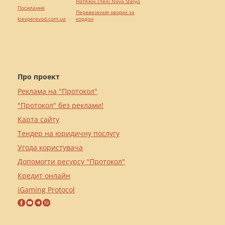
Натяжні стелі Nova Stelya
Посилання
Перевезення хворих за
kievperevod.com.ua
кордон
Про проект
Реклама на "Протокол"
"Протокол" без реклами!
Карта сайту
Тендер на юридичну послугу
Угода користувача
Допомогти ресурсу "Протокол"
Кредит онлайн
iGaming Protocol