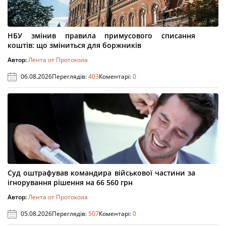
НБУ змінив правила примусового списання
коштів: що зміниться для боржників
Автор:
Лента от Протокола
06.08.2026
Переглядів:
403
Коментарі:
0
Суд оштрафував командира військової частини за
ігнорування рішення на 66 560 грн
Автор:
Лента от Протокола
05.08.2026
Переглядів:
507
Коментарі:
0