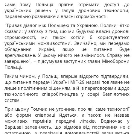
Саме тому Польща прагне отримати доступ до
українських рішень у галузі дронових технологій,
паралельно розвиваючи власні спроможності.
"Триває діалог між Польщею та Україною. Поляки чітко
сказали: у зв'язку з тим, що ми будуємо власні дронові
спроможності, ми також хотіли б користуватися
українськими можливостями. Звичайно, ми передамо
обладнання Україні, якщо це питання буде
врегульоване. У цьому нічого не змінилося. Справу не
завершено", – підсумував заступник глави Міноборони
Польщі.
Таким чином, у Польщі вперше відкрито підтвердили,
що питання передачі Україні МіГ-29 наразі пов'язане не
лише з політичним рішенням, а й із переговорами щодо
технологічного співробітництва у сфері безпілотних
систем.
При цьому Томчик не уточнив, про які саме технології
або форми співпраці йдеться, а також не назвав
можливих термінів передачі літаків. Водночас у
Варшаві запевняють, що відмова від постачання не є
остаточною, а реалізація домовленостей залишається