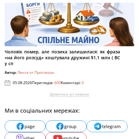
Чоловік помер, але позика залишилася: як фраза
«на його розсуд» коштувала дружині $1,1 млн ( ВС
у сп
Автор:
Лента от Протокола
05.08.2026
Переглядів:
600
Коментарі:
0
Дивитись усі новини
Ми в соціальних мережах:
page
group
telegram
viber
youtube