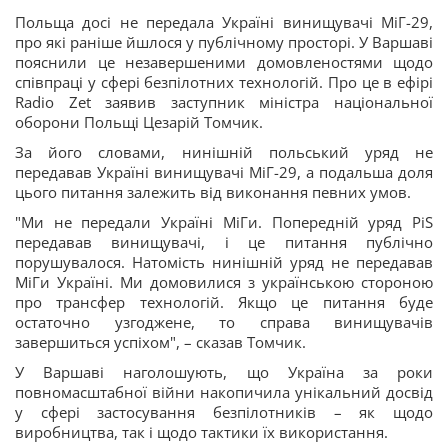
Польща досі не передала Україні винищувачі МіГ-29,
про які раніше йшлося у публічному просторі. У Варшаві
пояснили це незавершеними домовленостями щодо
співпраці у сфері безпілотних технологій. Про це в ефірі
Radio Zet заявив заступник міністра національної
оборони Польщі Цезарій Томчик.
За його словами, нинішній польський уряд не
передавав Україні винищувачі МіГ-29, а подальша доля
цього питання залежить від виконання певних умов.
"Ми не передали Україні МіГи. Попередній уряд PiS
передавав винищувачі, і це питання публічно
порушувалося. Натомість нинішній уряд не передавав
МіГи Україні. Ми домовилися з українською стороною
про трансфер технологій. Якщо це питання буде
остаточно узгоджене, то справа винищувачів
завершиться успіхом", – сказав Томчик.
У Варшаві наголошують, що Україна за роки
повномасштабної війни накопичила унікальний досвід
у сфері застосування безпілотників – як щодо
виробництва, так і щодо тактики їх використання.