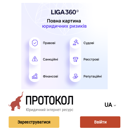
UA
Зареєструватися
Ввійти