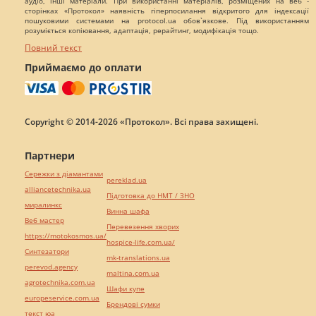
аудіо, інші матеріали. При використанні матеріалів, розміщених на веб -
сторінках «Протокол» наявність гіперпосилання відкритого для індексації
пошуковими системами на protocol.ua обов`язкове. Під використанням
розуміється копіювання, адаптація, рерайтинг, модифікація тощо.
Повний текст
Приймаємо до оплати
Copyright © 2014-2026 «Протокол». Всі права захищені.
Партнери
Сережки з діамантами
pereklad.ua
alliancetechnika.ua
Підготовка до НМТ / ЗНО
миралинкс
Винна шафа
Веб мастер
Перевезення хворих
https://motokosmos.ua/
hospice-life.com.ua/
Синтезатори
mk-translations.ua
perevod.agency
maltina.com.ua
agrotechnika.com.ua
Шафи купе
europeservice.com.ua
Брендові сумки
текст юа