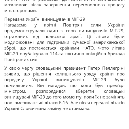
можливою після завершення переговорного процесу
між сторонами.
Передача Україні винищувачів МіГ-29
Нагадаємо, у квітні Повітряні сили України
продемонстрували один зі своїх винищувачів МіГ-29,
отриманих від польської армії. Ці літаки були
модифіковані для підтримки сучасної американської
зброї, що постачається країнами НАТО. Фото літака
МіГ-29 опублікувала 114-та тактична авіаційна бригада
Повітряних сил.
У свою чергу словацький президент Петер Пеллегріні
заявив, що рішення колишнього уряду країни про
передачу Україні винищувачів МіГ-29 було
помилковим. Він нагадав, що коли був прем'єр-
міністром, розпорядився зберегти словацькі
винищувачі МіГ-29 до того моменту, поки їх не замінять
нові американські літаки F-16. Але після передачі літаків
Україні Словаччина заміну не отримала.