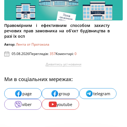
Правомірним і ефективним способом захисту
речових прав замовника на об’єкт будівництва в
разі їх осп
Автор:
Лента от Протокола
05.08.2026
Переглядів:
357
Коментарі:
0
Дивитись усі новини
Ми в соціальних мережах:
page
group
telegram
viber
youtube