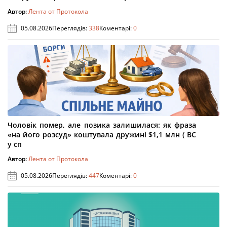
Автор:
Лента от Протокола
05.08.2026
Переглядів:
338
Коментарі:
0
Чоловік помер, але позика залишилася: як фраза
«на його розсуд» коштувала дружині $1,1 млн ( ВС
у сп
Автор:
Лента от Протокола
05.08.2026
Переглядів:
447
Коментарі:
0