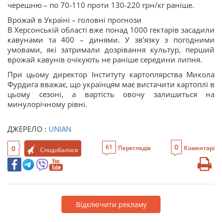
черешню – по 70-110 проти 130-220 грн/кг раніше.
Врожай в Україні – головні прогнози
В Херсонській області вже понад 1000 гектарів засадили
кавунами та 400 – динями. У зв’язку з погодними
умовами, які затримали дозрівання культур, перший
врожай кавунів очікують не раніше середини липня.
При цьому директор Інституту картоплярства Микола
Фурдига вважає, що українцям має вистачити картоплі в
цьому сезоні, а вартість овочу залишиться на
минулорічному рівні.
ДЖЕРЕЛО :
UNIAN
0
61
0
Переглядів
Коментарі
Сподобалося
Відключити рекламу