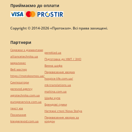
Приймаємо до оплати
Copyright © 2014-2026 «Протокол». Всі права захищені.
Партнери
Сережки з діамантами
pereklad.ua
alliancetechnika.ua
Підготовка до НМТ / ЗНО
миралинкс
Винна шафа
Веб мастер
Перевезення хворих
https://motokosmos.ua/
hospice-life.com.ua/
Синтезатори
mk-translations.ua
perevod.agency
maltina.com.ua
agrotechnika.com.ua
Шафи купе
europeservice.com.ua
Брендові сумки
текст юа
Натяжні стелі Nova Stelya
Посилання
Перевезення хворих за
kievperevod.com.ua
кордон