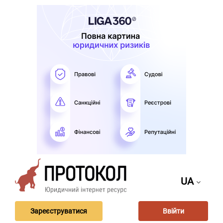
UA
Зареєструватися
Ввійти