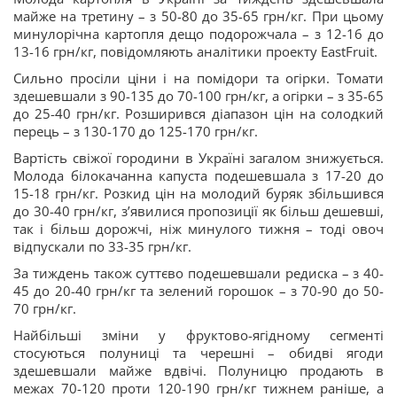
майже на третину – з 50-80 до 35-65 грн/кг. При цьому
минулорічна картопля дещо подорожчала – з 12-16 до
13-16 грн/кг, повідомляють аналітики проекту EastFruit.
Сильно просіли ціни і на помідори та огірки. Томати
здешевшали з 90-135 до 70-100 грн/кг, а огірки – з 35-65
до 25-40 грн/кг. Розширився діапазон цін на солодкий
перець – з 130-170 до 125-170 грн/кг.
Вартість свіжої городини в Україні загалом знижується.
Молода білокачанна капуста подешевшала з 17-20 до
15-18 грн/кг. Розкид цін на молодий буряк збільшився
до 30-40 грн/кг, з’явилися пропозиції як більш дешевші,
так і більш дорожчі, ніж минулого тижня – тоді овоч
відпускали по 33-35 грн/кг.
За тиждень також суттєво подешевшали редиска – з 40-
45 до 20-40 грн/кг та зелений горошок – з 70-90 до 50-
70 грн/кг.
Найбільші зміни у фруктово-ягідному сегменті
стосуються полуниці та черешні – обидві ягоди
здешевшали майже вдвічі. Полуницю продають в
межах 70-120 проти 120-190 грн/кг тижнем раніше, а