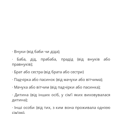
· Внуки (від баби чи діда);
· Баба, дід, прабаба, прадід (від внуків або
правнуків);
· Брат або сестра (від брата або сестри)
· Падчірка або пасинок (від мачухи або вітчима);
· Мачуха або вітчим (від падчірки або пасинка);
· Дитина (від інших осіб, у сім’ї яких виховувалася
дитина);
· Інші особи (від тих, з ким вона проживала однією
сім’єю).