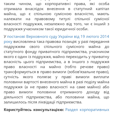
таким чином, що корпоративні права, які особа
отримала внаслідок внесення в статутний капітал
майна, що є спільною сумісною власністю, мають
належати на правовому титулі спільної сумісної
власності подружжя, незалежно від того, чи є інший з
подружжя учасником такої юридичної особи.
У
постанові Верховного суду України від 19 лютого 2014
року
висловлена така правова позиція: у разі передання
подружжям свого спільного сумісного майна до
статутного фонду приватного підприємства, учасником
якого є один із подружжя, майно переходить у приватну
власність цього підприємства, а в іншого з подружжя
право власності на майно (тобто речове право)
трансформується в право вимоги (зобов’язальне право),
сутність якого полягає у праві вимоги виплати
половини вартості внесеного майна в разі поділу майна
подружжя (а не право власності на саме майно) або
право вимоги половини отриманого доходу від
діяльності підприємства, або половини майна, що
залишилось після ліквідації підприємства.
Користуйтесь консультацією:
Раздел корпоративных