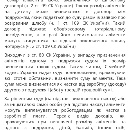
договорі (ч. 2 ст. 99 СК України). Також розмір аліментів
на дитину може визначатися в договорі між
подружжям, який подається до суду разом із заявою про
розірвання шлюбу (ч. 1 ст. 109 СК України). Такий
договір підлягає обов’язковому нотаріальному
посвідченню, а в разі його невиконання аліменти
можуть стягуватися на підставі виконавчого напису
нотаріуса (ч. 2 ст. 109 СК України).
Виходячи з ст. 80 СК України, у випадку призначення
аліментів одному з подружжя судом їх розмір
визначається також судом. Таким чином, Сімейний
кодекс України надає суду повноваження, враховуючи
всі істотні обставини, визначити суму аліментів. Така
сума може визначатися як частка від заробітку (доходу)
другого з подружжя і (або) у твердій грошовій сумі.
За рішенням суду (на підставі виконавчого наказу) або
за ініціативою самої особи (на підставі наказу) аліменти
можуть виплачуватися роботодавцем як частка з
заробітної плати. Перелік видів доходів, які
враховуються при визначені розміру аліментів на
одного з подружжя, дітей, батьків, інших осіб,