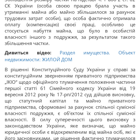
СК України (особа своєю працею брала участь в
утриманні майна або майно збільшилося за рахунок
трудових затрат особи), що особа фактично отримала
оплату (компенсацію) своєї праці, особливо це
стосується набуття майна, що було в особистій
власності іншого з подружжя, за результатом такого
збільшення частки.
Дивиться відео:
Раздел имущества. Объект
недвижимости: ЖИЛОЙ ДОМ
В рішенні Конституційного Суду України у справі за
конституційним зверненням приватного підприємства
„ІКІО“ щодо офіційного тлумачення положення частини
першої статті 61 Сімейного кодексу України від 19
вересня 2012 року № 17-рп/2012 суд дійшов висновку,
що статутний капітал та майно приватного
підприємства, сформовані за рахунок спільної сумісної
власності подружжя, є об’єктом їх спільної сумісної
власності. В силу суперечності цього висновку з
законодавством України, яке визначає, що майно
юридичної особи є відокремленим від майна осіб, які є
його засновниками, це рішення фактично тлумачилося