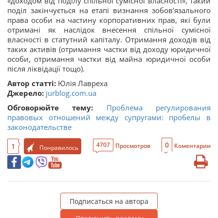
«доходом від поділу спільної сумісної власності», такий
поділ закінчується на етапі визнання зобов’язального
права особи на частину корпоративних прав, які були
отримані як наслідок внесення спільної сумісної
власності в статутний капіталу. Отримання доходів від
таких активів (отримання частки від доходу юридичної
особи, отримання частки від майна юридичної особи
після ліквідації тощо).
Автор статті:
Юлія Лавреха
Джерело:
jurblog.com.ua
Обговорюйте тему:
Проблема регулирования
правовых отношений между супругами: пробелы в
законодательстве
0
4707
1
Просмотров
Коментарии
Понравилось
Подписаться на автора