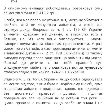
грн
В описаному випадку роботодавець розраховує суму
аліментів з суми в 2 413,2 грн.
Особа, яка має право на утримання, може не збігатися з
особою, якій виплачуються аліменти, а отже, яка
отримує дохід. Зокрема, за ч. 1 ст. 179 СК України
аліменти, одержані на дитину, є власністю того з
батьків, на ім’я кого вони виплачуються, і мають
використовуватися за цільовим призначенням. У разі
смерті того з батьків, з ким проживала дитина, аліменти
є власністю дитини (ч. 2 ст. 179 СК України). В такому
випадку перехід права власності на аліменти від матері
(батька) до дитини є по своїй правовій суті
спадкуванням майна та оподатковується за нульовою
ставкою згідно з пп. «а» пп. 174.2.1 ПК України.
Згідно з ч. 3 ст. 45 СК України, якщо особа одержувала
аліменти від того, з ким була в недійсному шлюбі, сума
сплачених аліментів вважається такою, що одержана
без достатньої правової підстави, і підлягає
поверненню, але не більш як за останні три роки. З
цього правила є виняток: якщо особа не знала і не