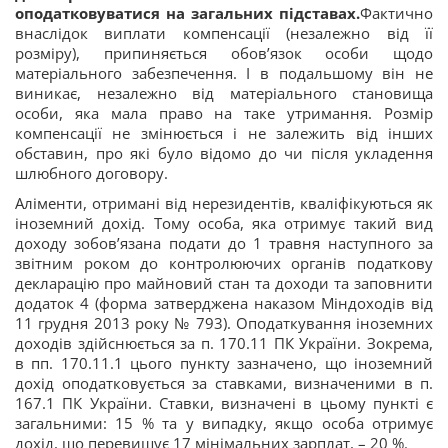
оподатковуватися на загальних підставах.
Фактично
внаслідок виплати компенсації (незалежно від її
розміру), припиняється обов’язок особи щодо
матеріального забезпечення. І в подальшому він не
виникає, незалежно від матеріального становища
особи, яка мала право на таке утримання. Розмір
компенсації не змінюється і не залежить від інших
обставин, про які було відомо до чи після укладення
шлюбного договору.
Аліменти, отримані від нерезидентів, кваліфікуються як
іноземний дохід. Тому особа, яка отримує такий вид
доходу зобов’язана подати до 1 травня наступного за
звітним роком до контролюючих органів податкову
декларацію про майновий стан та доходи та заповнити
додаток 4 (форма затверджена наказом Міндоходів від
11 грудня 2013 року № 793). Оподаткування іноземних
доходів здійснюється за п. 170.11 ПК України. Зокрема,
в пп. 170.11.1 цього пункту зазначено, що іноземний
дохід оподатковується за ставками, визначеними в п.
167.1 ПК України. Ставки, визначені в цьому пункті є
загальними: 15 % та у випадку, якщо особа отримує
дохід, що перевищує 17 мінімальних зарплат, – 20 %.