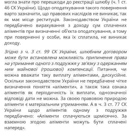
могла знати про перешкоди до реєстрації шлюбу (ч. 1 ст.
46 СК України). Щодо оподаткування такого повернення
варто зазначити, що правових наслідків не виникає, так
як має місце реституція. Законодавством України не
передбачено вирахування з доходу сум сплачених
аліментів при визначенні об’єкта оподаткування, а тому
при поверненні у особи, яка їх сплатила, не виникає
доходу.
Згідно з ч. 3 ст. 99 СК України, шлюбним договором
може бути встановлена можливість припинення права
на утримання одного з подружжя у зв’язку з одержанням
ним майнової (грошової) компенсації.
Питання, чи
можна вважати таку виплату аліментами, дискусійне.
Оскільки законодавством України не передбачене чітке
визначення поняття «аліменти», а також така ознака
аліментів як періодичність їх виплати, однозначної
відповіді дати не можна. За своєю правовою природою
аліменти є матеріальним утриманням. А в ч. 3 ст. 77 СК
України щодо аліментів одному з подружжя
передбачено: «Аліменти сплачуються щомісячно. За
взаємною згодою аліменти можуть бути сплачені
наперед».