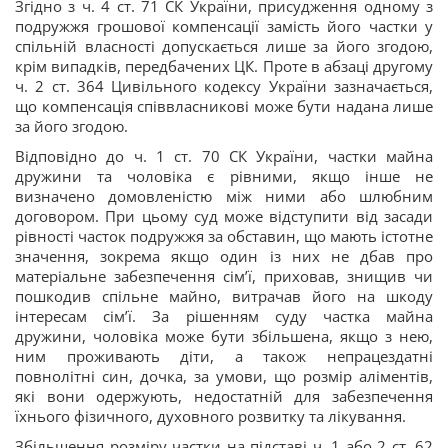
Згідно з ч. 4 ст. 71 СК України, присудження одному з
подружжя грошової компенсації замість його частки у
спільній власності допускається лише за його згодою,
крім випадків, передбачених ЦК. Проте в абзаці другому
ч. 2 ст. 364 Цивільного кодексу України зазначається,
що компенсація співвласникові може бути надана лише
за його згодою.
Відповідно до ч. 1 ст. 70 СК України, частки майна
дружини та чоловіка є рівними, якщо інше не
визначено домовленістю між ними або шлюбним
договором. При цьому суд може відступити від засади
рівності часток подружжя за обставин, що мають істотне
значення, зокрема якщо один із них не дбав про
матеріальне забезпечення сім’ї, приховав, знищив чи
пошкодив спільне майно, витрачав його на шкоду
інтересам сім’ї. За рішенням суду частка майна
дружини, чоловіка може бути збільшена, якщо з нею,
ним проживають діти, а також непрацездатні
повнолітні син, дочка, за умови, що розмір аліментів,
які вони одержують, недостатній для забезпечення
їхнього фізичного, духовного розвитку та лікування.
Збільшення розміру частки на підставі ч. 1 або 2 ст. 62