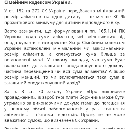
Сімейним кодексом України.
У ст. 182 та 272 СК України передбачено мінімальний
розмір аліментів на одну дитину – не менше 30 %
прожиткового мінімуму для дитини відповідного віку.
Варто зазначити, що формулювання пп. 165.1.14 ПК
України щодо суми аліментів, які звільняються від
оподаткування є некоректне. Якщо Сімейним кодексом
України встановлені мінімальний чи максимальний
розмір аліментів, а сплачується сума більша за
встановлені межі. У такому випадку, яка сума буде
включатися до загального оподатковуваного доходу:
частина перевищення чи вся сума аліментів? А якщо
розмір менший, то чи включатиметься така сума в
загальний оподатковуваний дохід?
За ч. 3 ст. 70 закону України «Про виконавче
провадження», із заробітної плати боржника може бути
утримано за виконавчими документами до погашення
у повному обсязі заборгованості: у разі стягнення
аліментів… – п’ятдесят відсотків. Проте, це не може
вважатися сумою, що визначена СК України.
Розмір аліментів може визначатися в шлюбному