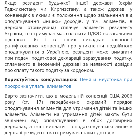
Якщо резидент будь-якої іншої держави (окрім
Таджикистану чи Киргизстану, а також держав, у
конвенціях з якими є положення щодо звільнення від
оподаткування «інших» доходів, у т.ч. аліментів, в
державі отримувача) сплачує аліменти резиденту
України, то отримувач має сплатити ПДФО на загальних
підставах. Як і в інших випадках наявності
ратифікованих конвенцій про уникнення подвійного
оподаткування з Україною, резидент може вимагати
при подачі податкової декларації зарахування податку,
сплаченого в іноземній державі за наявності довідки
про сплату такого податку за кордоном.
Користуйтесь консультацією:
Пеня и неустойка при
просрочке уплаты алиментов
Варто зазначити, що в модельній конвенції США 2006
року (ст. 17) передбачено окремий порядок
оподаткування аліментів для утримання дітей та інших
аліментів. Аліменти на утримання дітей мають бути
звільнені від оподаткування в обох договірних
державах, а інші виплати – оподатковуватися лише в
державі резидентства отримувача таких доходів.