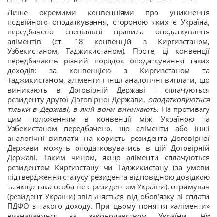
Лише окремими конвенціями про уникнення
подвійного оподаткування, стороною яких є Україна,
передбачено спеціальні правила оподаткування
аліментів (ст. 18 конвенцій з Киргизстаном,
Узбекистаном, Таджикистаном). Проте, ці конвенції
передбачають різний порядок оподаткування таких
доходів: за конвенцією з Киргизстаном та
Таджикистаном, аліменти і інші аналогічні виплати, що
виникають в Договірній Державі і сплачуються
резиденту другої Договірної Держави,
оподатковуються
тільки в Державі, в якій вони виникають.
На противагу
цим положенням в конвенції між Україною та
Узбекистаном передбачено, що аліменти або інші
аналогічні виплати на користь резидента Договірної
Держави можуть оподатковуватись в цій Договірній
Державі. Таким чином, якщо аліменти сплачуються
резидентом Киргизстану чи Таджикистану (за умови
підтвердження статусу резидента відповідною довідкою
та якщо така особа не є резидентом України), отримувач
(резидент України) звільняється від обов’язку зі сплати
ПДФО з такого доходу. При цьому поняття «аліменти»
визначаються за законодавством України.
Чи