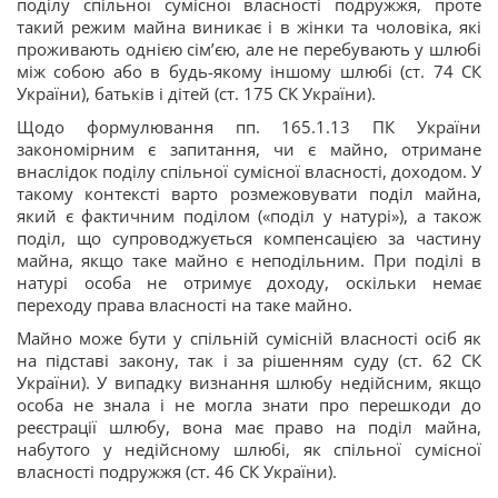
поділу спільної сумісної власності подружжя, проте
такий режим майна виникає і в жінки та чоловіка, які
проживають однією сім’єю, але не перебувають у шлюбі
між собою або в будь-якому іншому шлюбі (ст. 74 СК
України), батьків і дітей (ст. 175 СК України).
Щодо формулювання пп. 165.1.13 ПК України
закономірним є запитання, чи є майно, отримане
внаслідок поділу спільної сумісної власності, доходом. У
такому контексті варто розмежовувати поділ майна,
який є фактичним поділом («поділ у натурі»), а також
поділ, що супроводжується компенсацією за частину
майна, якщо таке майно є неподільним. При поділі в
натурі особа не отримує доходу, оскільки немає
переходу права власності на таке майно.
Майно може бути у спільній сумісній власності осіб як
на підставі закону, так і за рішенням суду (ст. 62 СК
України). У випадку визнання шлюбу недійсним, якщо
особа не знала і не могла знати про перешкоди до
реєстрації шлюбу, вона має право на поділ майна,
набутого у недійсному шлюбі, як спільної сумісної
власності подружжя (ст. 46 СК України).