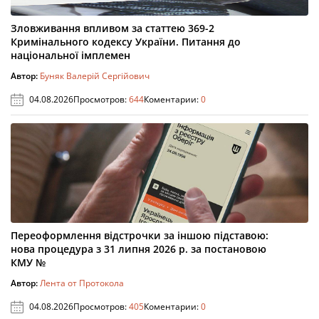
Зловживання впливом за статтею 369-2
Кримінального кодексу України. Питання до
національної імплемен
Автор:
Буняк Валерій Сергійович
04.08.2026
Просмотров:
644
Коментарии:
0
Переоформлення відстрочки за іншою підставою:
нова процедура з 31 липня 2026 р. за постановою
КМУ №
Автор:
Лента от Протокола
04.08.2026
Просмотров:
405
Коментарии:
0