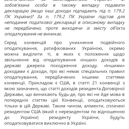
зобов’язана особа в такому випадку подавати
декларацію (якщо інші доходи підпадають під п. 179.2
ПК України)? За п. 179.2 ПК України підстав для
неподання податкової декларації в описаному випадку
не передбачено, проте виходячи зі змісту об’єкта
оподаткування не виникає.
Серед конвенцій про уникнення подвійного
оподаткування, ратифікованих Україною, окремо
можна виділити ті, в яких є положення щодо
звільнення від оподаткування «інших» доходів в
державі джерела походження доходу. «Іншими»
доходами є доходи, про які немає спеціальних правил
оподаткування, передбачених іншими статтями
конвенції. Прикладом є США, в статті 21 конвенції з
якою зазначено, що статті доходів резидента Договірної
Держави, що виникають будь-де, про які не йде мова в
попередніх статтях цієї Конвенції, оподатковуються
тільки в цій Державі. Таким чином, аліменти, сплачені
резидентом США (який є нерезидентом по відношенню
до України) резиденту України, будуть
оподатковуватися виключно в Україні.