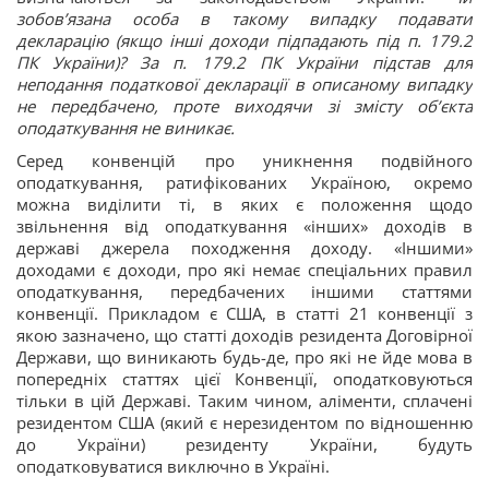
зобов’язана особа в такому випадку подавати
декларацію (якщо інші доходи підпадають під п. 179.2
ПК України)? За п. 179.2 ПК України підстав для
неподання податкової декларації в описаному випадку
не передбачено, проте виходячи зі змісту об’єкта
оподаткування не виникає.
Серед конвенцій про уникнення подвійного
оподаткування, ратифікованих Україною, окремо
можна виділити ті, в яких є положення щодо
звільнення від оподаткування «інших» доходів в
державі джерела походження доходу. «Іншими»
доходами є доходи, про які немає спеціальних правил
оподаткування, передбачених іншими статтями
конвенції. Прикладом є США, в статті 21 конвенції з
якою зазначено, що статті доходів резидента Договірної
Держави, що виникають будь-де, про які не йде мова в
попередніх статтях цієї Конвенції, оподатковуються
тільки в цій Державі. Таким чином, аліменти, сплачені
резидентом США (який є нерезидентом по відношенню
до України) резиденту України, будуть
оподатковуватися виключно в Україні.