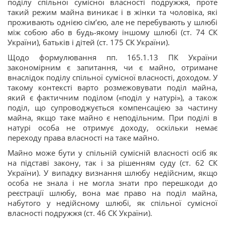
поділу спільної сумісної власності подружжя, проте
такий режим майна виникає і в жінки та чоловіка, які
проживають однією сім’єю, але не перебувають у шлюбі
між собою або в будь-якому іншому шлюбі (ст. 74 СК
України), батьків і дітей (ст. 175 СК України).
Щодо формулювання пп. 165.1.13 ПК України
закономірним є запитання, чи є майно, отримане
внаслідок поділу спільної сумісної власності, доходом. У
такому контексті варто розмежовувати поділ майна,
який є фактичним поділом («поділ у натурі»), а також
поділ, що супроводжується компенсацією за частину
майна, якщо таке майно є неподільним. При поділі в
натурі особа не отримує доходу, оскільки немає
переходу права власності на таке майно.
Майно може бути у спільній сумісній власності осіб як
на підставі закону, так і за рішенням суду (ст. 62 СК
України). У випадку визнання шлюбу недійсним, якщо
особа не знала і не могла знати про перешкоди до
реєстрації шлюбу, вона має право на поділ майна,
набутого у недійсному шлюбі, як спільної сумісної
власності подружжя (ст. 46 СК України).