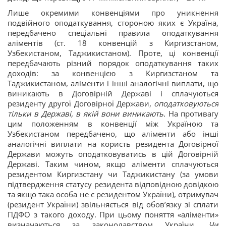
Лише окремими конвенціями про уникнення
подвійного оподаткування, стороною яких є Україна,
передбачено спеціальні правила оподаткування
аліментів (ст. 18 конвенцій з Киргизстаном,
Узбекистаном, Таджикистаном). Проте, ці конвенції
передбачають різний порядок оподаткування таких
доходів: за конвенцією з Киргизстаном та
Таджикистаном, аліменти і інші аналогічні виплати, що
виникають в Договірній Державі і сплачуються
резиденту другої Договірної Держави,
оподатковуються
тільки в Державі, в якій вони виникають.
На противагу
цим положенням в конвенції між Україною та
Узбекистаном передбачено, що аліменти або інші
аналогічні виплати на користь резидента Договірної
Держави можуть оподатковуватись в цій Договірній
Державі. Таким чином, якщо аліменти сплачуються
резидентом Киргизстану чи Таджикистану (за умови
підтвердження статусу резидента відповідною довідкою
та якщо така особа не є резидентом України), отримувач
(резидент України) звільняється від обов’язку зі сплати
ПДФО з такого доходу. При цьому поняття «аліменти»
визначаються за законодавством України.
Чи