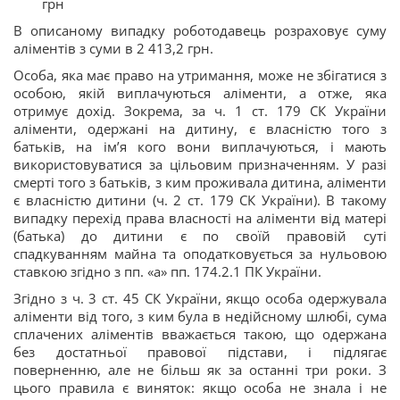
грн
В описаному випадку роботодавець розраховує суму
аліментів з суми в 2 413,2 грн.
Особа, яка має право на утримання, може не збігатися з
особою, якій виплачуються аліменти, а отже, яка
отримує дохід. Зокрема, за ч. 1 ст. 179 СК України
аліменти, одержані на дитину, є власністю того з
батьків, на ім’я кого вони виплачуються, і мають
використовуватися за цільовим призначенням. У разі
смерті того з батьків, з ким проживала дитина, аліменти
є власністю дитини (ч. 2 ст. 179 СК України). В такому
випадку перехід права власності на аліменти від матері
(батька) до дитини є по своїй правовій суті
спадкуванням майна та оподатковується за нульовою
ставкою згідно з пп. «а» пп. 174.2.1 ПК України.
Згідно з ч. 3 ст. 45 СК України, якщо особа одержувала
аліменти від того, з ким була в недійсному шлюбі, сума
сплачених аліментів вважається такою, що одержана
без достатньої правової підстави, і підлягає
поверненню, але не більш як за останні три роки. З
цього правила є виняток: якщо особа не знала і не