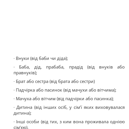
· Внуки (від баби чи діда);
· Баба, дід, прабаба, прадід (від внуків або
правнуків);
· Брат або сестра (від брата або сестри)
· Падчірка або пасинок (від мачухи або вітчима);
· Мачуха або вітчим (від падчірки або пасинка);
· Дитина (від інших осіб, у сім’ї яких виховувалася
дитина);
· Інші особи (від тих, з ким вона проживала однією
сім’єю).