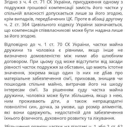
Згідно з ч. 4 ст. 71 СК України, присудження одному з
подружжя грошової компенсації замість його частки у
спільній власності допускається лише за його згодою,
крім випадків, передбачених ЦК. Проте в абзаці другому
ч. 2 ст. 364 Цивільного кодексу України зазначається,
що компенсація співвласникові може бути надана лише
за його згодою.
Відповідно до ч. 1 ст. 70 СК України, частки майна
дружини та чоловіка є рівними, якщо інше не
визначено домовленістю між ними або шлюбним
договором. При цьому суд може відступити від засади
рівності часток подружжя за обставин, що мають істотне
значення, зокрема якщо один із них не дбав про
матеріальне забезпечення сім’ї, приховав, знищив чи
пошкодив спільне майно, витрачав його на шкоду
інтересам сім’ї. За рішенням суду частка майна
дружини, чоловіка може бути збільшена, якщо з нею,
ним проживають діти, а також непрацездатні
повнолітні син, дочка, за умови, що розмір аліментів,
які вони одержують, недостатній для забезпечення
їхнього фізичного, духовного розвитку та лікування.
Збільшення розміру частки на підставі ч. 1 або 2 ст. 62