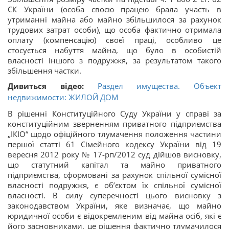
СК України (особа своєю працею брала участь в
утриманні майна або майно збільшилося за рахунок
трудових затрат особи), що особа фактично отримала
оплату (компенсацію) своєї праці, особливо це
стосується набуття майна, що було в особистій
власності іншого з подружжя, за результатом такого
збільшення частки.
Дивиться відео:
Раздел имущества. Объект
недвижимости: ЖИЛОЙ ДОМ
В рішенні Конституційного Суду України у справі за
конституційним зверненням приватного підприємства
„ІКІО“ щодо офіційного тлумачення положення частини
першої статті 61 Сімейного кодексу України від 19
вересня 2012 року № 17-рп/2012 суд дійшов висновку,
що статутний капітал та майно приватного
підприємства, сформовані за рахунок спільної сумісної
власності подружжя, є об’єктом їх спільної сумісної
власності. В силу суперечності цього висновку з
законодавством України, яке визначає, що майно
юридичної особи є відокремленим від майна осіб, які є
його засновниками, це рішення фактично тлумачилося