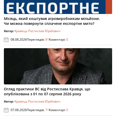
Місяць, який коштував агровиробникам мільйони.
Чи можна повернути сплачене експортне мито?
Автор:
Кравець Ростислав Юрійович
08.08.2026
Переглядів:
81
Коментарі:
0
Огляд практики ВС від Ростислава Кравця, що
опублікована з 01 по 07 серпня 2026 року
Автор:
Кравець Ростислав Юрійович
07.08.2026
Переглядів:
71
Коментарі:
0