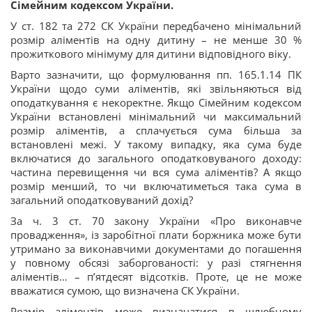
Сімейним кодексом України.
У ст. 182 та 272 СК України передбачено мінімальний
розмір аліментів на одну дитину – не менше 30 %
прожиткового мінімуму для дитини відповідного віку.
Варто зазначити, що формулювання пп. 165.1.14 ПК
України щодо суми аліментів, які звільняються від
оподаткування є некоректне. Якщо Сімейним кодексом
України встановлені мінімальний чи максимальний
розмір аліментів, а сплачується сума більша за
встановлені межі. У такому випадку, яка сума буде
включатися до загального оподатковуваного доходу:
частина перевищення чи вся сума аліментів? А якщо
розмір менший, то чи включатиметься така сума в
загальний оподатковуваний дохід?
За ч. 3 ст. 70 закону України «Про виконавче
провадження», із заробітної плати боржника може бути
утримано за виконавчими документами до погашення
у повному обсязі заборгованості: у разі стягнення
аліментів… – п’ятдесят відсотків. Проте, це не може
вважатися сумою, що визначена СК України.
Розмір аліментів може визначатися в шлюбному