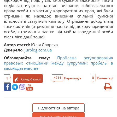
«доходом від поділу спільної сумісної власності», такий
поділ закінчується на етапі визнання зобов’язального
права особи на частину корпоративних прав, які були
отримані як наслідок внесення спільної сумісної
власності в статутний капіталу. Отримання доходів від
таких активів (отримання частки від доходу юридичної
особи, отримання частки від майна юридичної особи
після ліквідації тощо).
Автор статті:
Юлія Лавреха
Джерело:
jurblog.com.ua
Обговорюйте тему:
Проблема регулирования
правовых отношений между супругами: пробелы в
законодательстве
0
4714
1
Переглядів
Коментарі
Сподобалося
Підписатися на автора