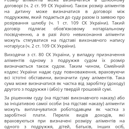
договорі (ч. 2 ст. 99 СК України). Також розмір аліментів
на дитину може визначатися в договорі між
подружжям, який подається до суду разом із заявою про
розірвання шлюбу (ч. 1 ст. 109 СК України). Такий
договір підлягає обов’язковому нотаріальному
посвідченню, а в разі його невиконання аліменти
можуть стягуватися на підставі виконавчого напису
нотаріуса (ч. 2 ст. 109 СК України).
Виходячи з ст. 80 СК України, у випадку призначення
аліментів одному з подружжя судом їх розмір
визначається також судом. Таким чином, Сімейний
кодекс України надає суду повноваження, враховуючи
всі істотні обставини, визначити суму аліментів. Така
сума може визначатися як частка від заробітку (доходу)
другого з подружжя і (або) у твердій грошовій сумі.
За рішенням суду (на підставі виконавчого наказу) або
за ініціативою самої особи (на підставі наказу) аліменти
можуть виплачуватися роботодавцем як частка з
заробітної плати. Перелік видів доходів, які
враховуються при визначені розміру аліментів на
одного з подружжя, дітей, батьків, інших осіб,