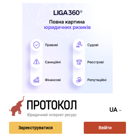
UA
Зареєструватися
Ввійти