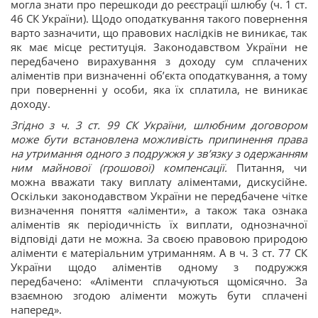
могла знати про перешкоди до реєстрації шлюбу (ч. 1 ст.
46 СК України). Щодо оподаткування такого повернення
варто зазначити, що правових наслідків не виникає, так
як має місце реституція. Законодавством України не
передбачено вирахування з доходу сум сплачених
аліментів при визначенні об’єкта оподаткування, а тому
при поверненні у особи, яка їх сплатила, не виникає
доходу.
Згідно з ч. 3 ст. 99 СК України, шлюбним договором
може бути встановлена можливість припинення права
на утримання одного з подружжя у зв’язку з одержанням
ним майнової (грошової) компенсації.
Питання, чи
можна вважати таку виплату аліментами, дискусійне.
Оскільки законодавством України не передбачене чітке
визначення поняття «аліменти», а також така ознака
аліментів як періодичність їх виплати, однозначної
відповіді дати не можна. За своєю правовою природою
аліменти є матеріальним утриманням. А в ч. 3 ст. 77 СК
України щодо аліментів одному з подружжя
передбачено: «Аліменти сплачуються щомісячно. За
взаємною згодою аліменти можуть бути сплачені
наперед».