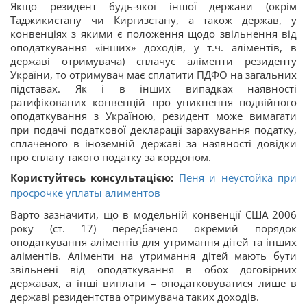
Якщо резидент будь-якої іншої держави (окрім
Таджикистану чи Киргизстану, а також держав, у
конвенціях з якими є положення щодо звільнення від
оподаткування «інших» доходів, у т.ч. аліментів, в
державі отримувача) сплачує аліменти резиденту
України, то отримувач має сплатити ПДФО на загальних
підставах. Як і в інших випадках наявності
ратифікованих конвенцій про уникнення подвійного
оподаткування з Україною, резидент може вимагати
при подачі податкової декларації зарахування податку,
сплаченого в іноземній державі за наявності довідки
про сплату такого податку за кордоном.
Користуйтесь консультацією:
Пеня и неустойка при
просрочке уплаты алиментов
Варто зазначити, що в модельній конвенції США 2006
року (ст. 17) передбачено окремий порядок
оподаткування аліментів для утримання дітей та інших
аліментів. Аліменти на утримання дітей мають бути
звільнені від оподаткування в обох договірних
державах, а інші виплати – оподатковуватися лише в
державі резидентства отримувача таких доходів.