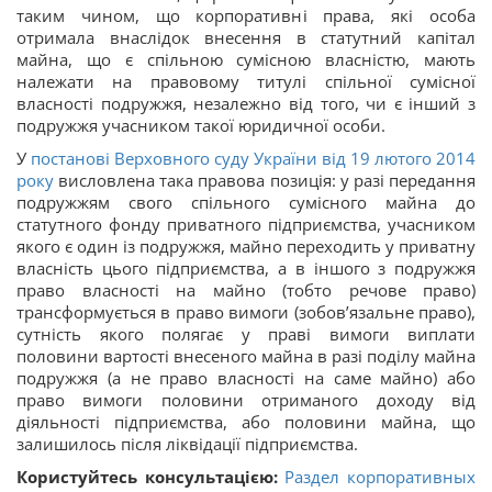
таким чином, що корпоративні права, які особа
отримала внаслідок внесення в статутний капітал
майна, що є спільною сумісною власністю, мають
належати на правовому титулі спільної сумісної
власності подружжя, незалежно від того, чи є інший з
подружжя учасником такої юридичної особи.
У
постанові Верховного суду України від 19 лютого 2014
року
висловлена така правова позиція: у разі передання
подружжям свого спільного сумісного майна до
статутного фонду приватного підприємства, учасником
якого є один із подружжя, майно переходить у приватну
власність цього підприємства, а в іншого з подружжя
право власності на майно (тобто речове право)
трансформується в право вимоги (зобов’язальне право),
сутність якого полягає у праві вимоги виплати
половини вартості внесеного майна в разі поділу майна
подружжя (а не право власності на саме майно) або
право вимоги половини отриманого доходу від
діяльності підприємства, або половини майна, що
залишилось після ліквідації підприємства.
Користуйтесь консультацією:
Раздел корпоративных