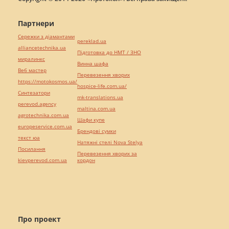
Партнери
Сережки з діамантами
pereklad.ua
alliancetechnika.ua
Підготовка до НМТ / ЗНО
миралинкс
Винна шафа
Веб мастер
Перевезення хворих
https://motokosmos.ua/
hospice-life.com.ua/
Синтезатори
mk-translations.ua
perevod.agency
maltina.com.ua
agrotechnika.com.ua
Шафи купе
europeservice.com.ua
Брендові сумки
текст юа
Натяжні стелі Nova Stelya
Посилання
Перевезення хворих за
kievperevod.com.ua
кордон
Про проект