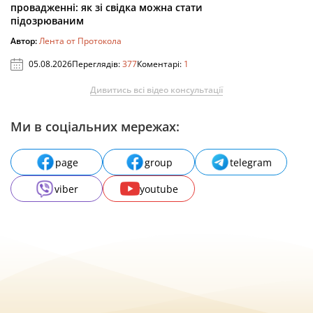
провадженні: як зі свідка можна стати
підозрюваним
Автор:
Лента от Протокола
05.08.2026
Переглядів:
377
Коментарі:
1
Дивитись всі відео консультації
Ми в соціальних мережах:
page
group
telegram
viber
youtube