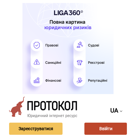
UA
Зареєструватися
Ввійти