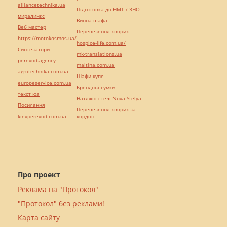
alliancetechnika.ua
Підготовка до НМТ / ЗНО
миралинкс
Винна шафа
Веб мастер
Перевезення хворих
https://motokosmos.ua/
hospice-life.com.ua/
Синтезатори
mk-translations.ua
perevod.agency
maltina.com.ua
agrotechnika.com.ua
Шафи купе
europeservice.com.ua
Брендові сумки
текст юа
Натяжні стелі Nova Stelya
Посилання
Перевезення хворих за
kievperevod.com.ua
кордон
Про проект
Реклама на "Протокол"
"Протокол" без реклами!
Карта сайту