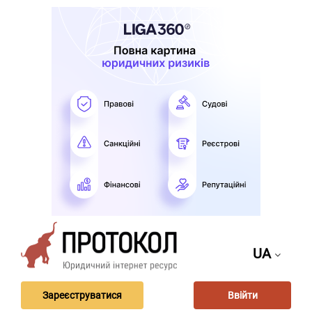
UA
Зареєструватися
Ввійти