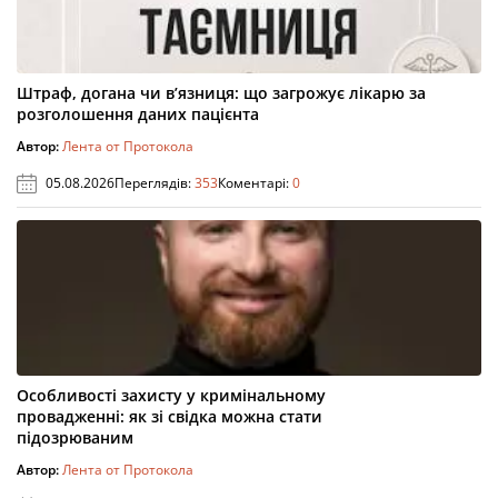
Штраф, догана чи в’язниця: що загрожує лікарю за
розголошення даних пацієнта
Автор:
Лента от Протокола
05.08.2026
Переглядів:
353
Коментарі:
0
Особливості захисту у кримінальному
провадженні: як зі свідка можна стати
підозрюваним
Автор:
Лента от Протокола